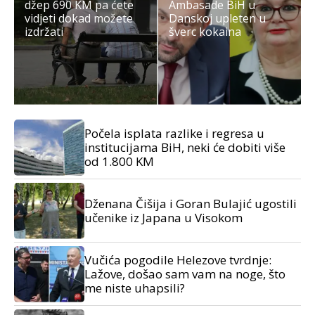
džep 690 KM pa ćete
Ambasade BiH u
vidjeti dokad možete
Danskoj upleten u
izdržati
šverc kokaina
Počela isplata razlike i regresa u
institucijama BiH, neki će dobiti više
od 1.800 KM
Dženana Čišija i Goran Bulajić ugostili
učenike iz Japana u Visokom
Vučića pogodile Helezove tvrdnje:
Lažove, došao sam vam na noge, što
me niste uhapsili?