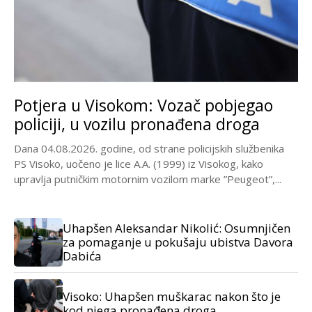
Potjera u Visokom: Vozač pobjegao
policiji, u vozilu pronađena droga
Dana 04.08.2026. godine, od strane policijskih službenika
PS Visoko, uočeno je lice A.A. (1999) iz Visokog, kako
upravlja putničkim motornim vozilom marke ”Peugeot”,...
Uhapšen Aleksandar Nikolić: Osumnjičen
za pomaganje u pokušaju ubistva Davora
Dabića
Visoko: Uhapšen muškarac nakon što je
kod njega pronađena droga