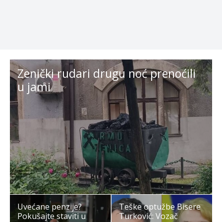
Zenički rudari drugu noć prenoćili
u jami
Uvećane penzije?
Teške optužbe Bisere
Pokušajte staviti u
Turković: Vozač