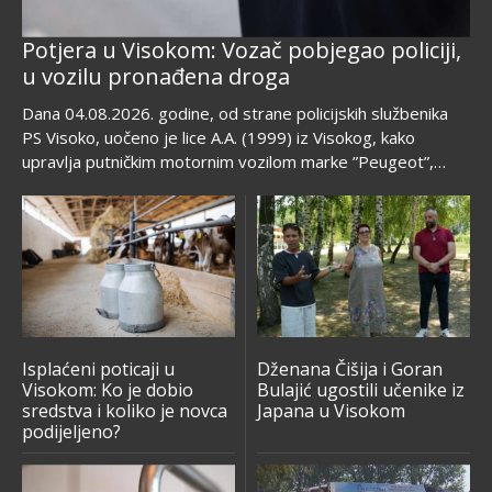
Potjera u Visokom: Vozač pobjegao policiji,
u vozilu pronađena droga
Dana 04.08.2026. godine, od strane policijskih službenika
PS Visoko, uočeno je lice A.A. (1999) iz Visokog, kako
upravlja putničkim motornim vozilom marke ”Peugeot”,
registarskih oznaka J49-A-346, za kojim je raspisana...
Isplaćeni poticaji u
Dženana Čišija i Goran
Visokom: Ko je dobio
Bulajić ugostili učenike iz
sredstva i koliko je novca
Japana u Visokom
podijeljeno?