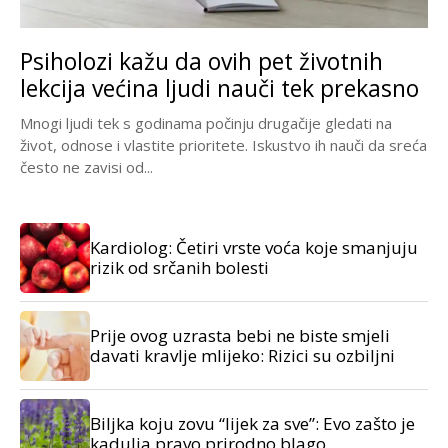
Psiholozi kažu da ovih pet životnih
lekcija većina ljudi nauči tek prekasno
Mnogi ljudi tek s godinama počinju drugačije gledati na
život, odnose i vlastite prioritete. Iskustvo ih nauči da sreća
često ne zavisi od...
Kardiolog: Četiri vrste voća koje smanjuju
rizik od srčanih bolesti
Prije ovog uzrasta bebi ne biste smjeli
davati kravlje mlijeko: Rizici su ozbiljni
Biljka koju zovu “lijek za sve”: Evo zašto je
kadulja pravo prirodno blago