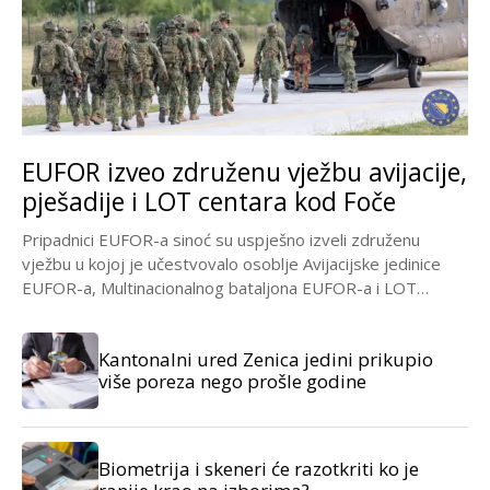
EUFOR izveo združenu vježbu avijacije,
pješadije i LOT centara kod Foče
Pripadnici EUFOR-a sinoć su uspješno izveli združenu
vježbu u kojoj je učestvovalo osoblje Avijacijske jedinice
EUFOR-a, Multinacionalnog bataljona EUFOR-a i LOT
koordinacijskog centra...
Kantonalni ured Zenica jedini prikupio
više poreza nego prošle godine
Biometrija i skeneri će razotkriti ko je