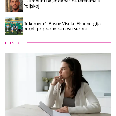
Džumhur i Bašić danas na terenima u
Poljskoj
Rukometaši Bosne Visoko Ekoenergija
počeli pripreme za novu sezonu
LIFESTYLE