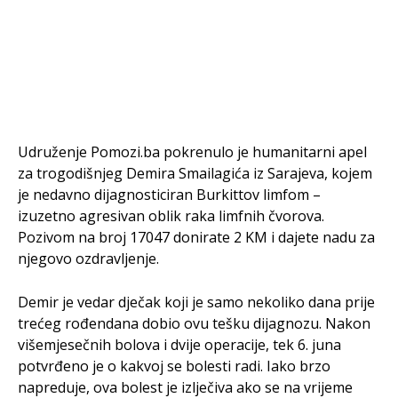
Udruženje Pomozi.ba pokrenulo je humanitarni apel
za trogodišnjeg Demira Smailagića iz Sarajeva, kojem
je nedavno dijagnosticiran Burkittov limfom –
izuzetno agresivan oblik raka limfnih čvorova.
Pozivom na broj 17047 donirate 2 KM i dajete nadu za
njegovo ozdravljenje.
Demir je vedar dječak koji je samo nekoliko dana prije
trećeg rođendana dobio ovu tešku dijagnozu. Nakon
višemjesečnih bolova i dvije operacije, tek 6. juna
potvrđeno je o kakvoj se bolesti radi. Iako brzo
napreduje, ova bolest je izlječiva ako se na vrijeme