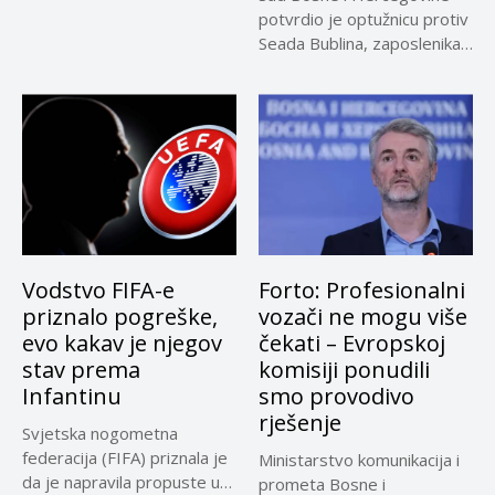
u sporu oko...
potvrdio je optužnicu protiv
Seada Bublina, zaposlenika
Suda...
Vodstvo FIFA-e
Forto: Profesionalni
priznalo pogreške,
vozači ne mogu više
evo kakav je njegov
čekati – Evropskoj
stav prema
komisiji ponudili
Infantinu
smo provodivo
rješenje
Svjetska nogometna
federacija (FIFA) priznala je
Ministarstvo komunikacija i
da je napravila propuste u
prometa Bosne i