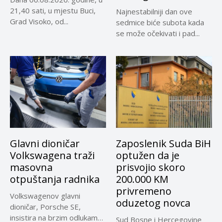
21,40 sati, u mjestu Buci,
Najnestabilniji dan ove
Grad Visoko, od...
sedmice biće subota kada
se može očekivati i pad...
Glavni dioničar
Zaposlenik Suda BiH
Volkswagena traži
optužen da je
masovna
prisvojio skoro
otpuštanja radnika
200.000 KM
privremeno
Volkswagenov glavni
oduzetog novca
dioničar, Porsche SE,
insistira na brzim odlukama
Sud Bosne i Hercegovine