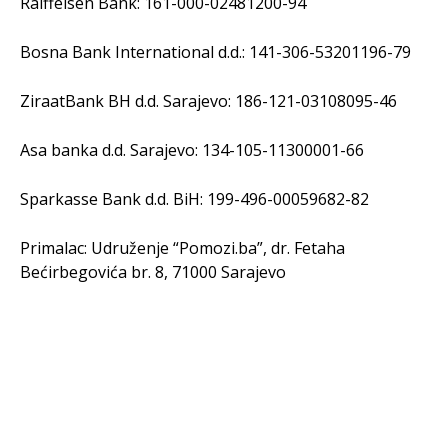
Raiffeisen Bank: 161-000-02481200-94
Bosna Bank International d.d.: 141-306-53201196-79
ZiraatBank BH d.d. Sarajevo: 186-121-03108095-46
Asa banka d.d. Sarajevo: 134-105-11300001-66
Sparkasse Bank d.d. BiH: 199-496-00059682-82
Primalac: Udruženje “Pomozi.ba”, dr. Fetaha
Bećirbegovića br. 8, 71000 Sarajevo