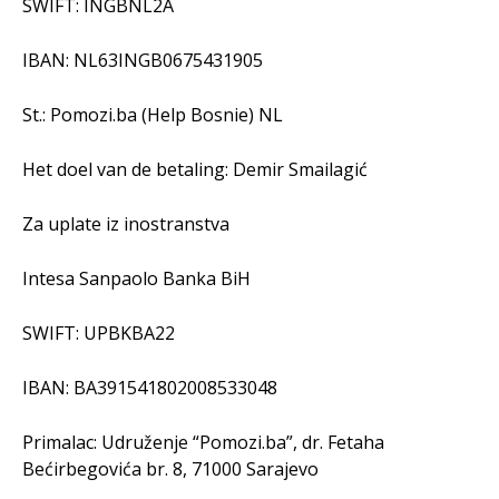
SWIFT: INGBNL2A
IBAN: NL63INGB0675431905
St.: Pomozi.ba (Help Bosnie) NL
Het doel van de betaling: Demir Smailagić
Za uplate iz inostranstva
Intesa Sanpaolo Banka BiH
SWIFT: UPBKBA22
IBAN: BA391541802008533048
Primalac: Udruženje “Pomozi.ba”, dr. Fetaha
Bećirbegovića br. 8, 71000 Sarajevo