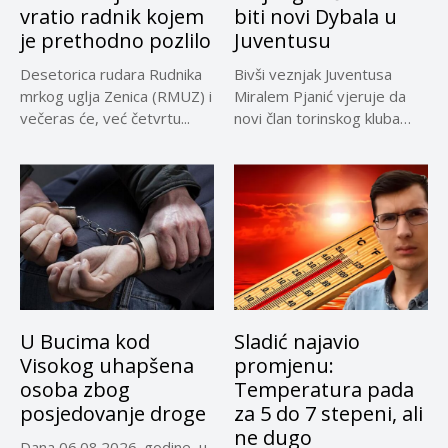
vratio radnik kojem
biti novi Dybala u
je prethodno pozlilo
Juventusu
Desetorica rudara Rudnika
Bivši veznjak Juventusa
mrkog uglja Zenica (RMUZ) i
Miralem Pjanić vjeruje da
večeras će, već četvrtu...
novi član torinskog kluba
Kerim...
U Bucima kod
Sladić najavio
Visokog uhapšena
promjenu:
osoba zbog
Temperatura pada
posjedovanje droge
za 5 do 7 stepeni, ali
ne dugo
Dana 06.08.2026. godine, u