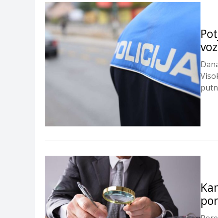
Pot
voz
Dana
Visok
putn
Kan
por