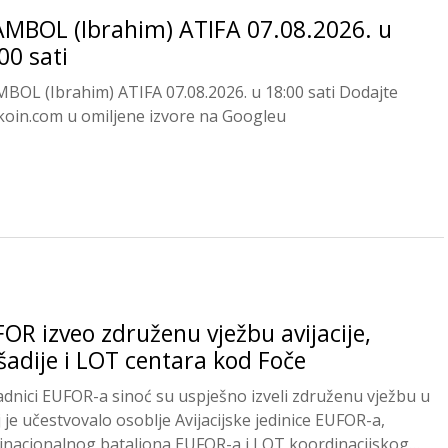
MBOL (Ibrahim) ATIFA 07.08.2026. u
00 sati
BOL (Ibrahim) ATIFA 07.08.2026. u 18:00 sati Dodajte
koin.com u omiljene izvore na Googleu
OR izveo združenu vježbu avijacije,
šadije i LOT centara kod Foče
adnici EUFOR-a sinoć su uspješno izveli združenu vježbu u
j je učestvovalo osoblje Avijacijske jedinice EUFOR-a,
inacionalnog bataljona EUFOR-a i LOT koordinacijskog