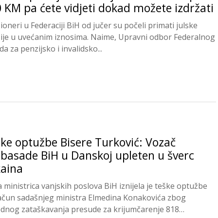
 KM pa ćete vidjeti dokad možete izdržati
ioneri u Federaciji BiH od jučer su počeli primati julske
ije u uvećanim iznosima. Naime, Upravni odbor Federalnog
a za penzijsko i invalidsko...
ke optužbe Bisere Turković: Vozač
asade BiH u Danskoj upleten u šverc
aina
a ministrica vanjskih poslova BiH iznijela je teške optužbe
ačun sadašnjeg ministra Elmedina Konakovića zbog
dnog zataškavanja presude za krijumčarenje 818