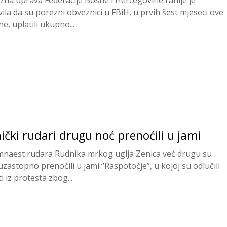
zna uprava Federacije Bosne i Hercegovine ranije je
vila da su porezni obveznici u FBiH, u prvih šest mjeseci ove
e, uplatili ukupno...
ički rudari drugu noć prenoćili u jami
naest rudara Rudnika mrkog uglja Zenica već drugu su
uzastopno prenoćili u jami “Raspotočje”, u kojoj su odlučili
i iz protesta zbog...