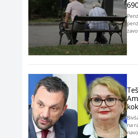
690
Penz
penz
zavod
Teš
Amb
kok
Bivš
na r
navo