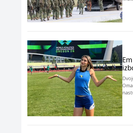
centr
Emi
izb
Dvoj
Oman
nastu