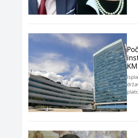
kilog
Poč
ins
KM
Ispl
drža
plat