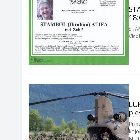
STA
18:
STAM
Viso
EUF
pje
Prip
kojo
Mult