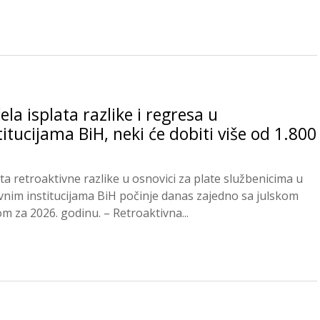
rama...
ela isplata razlike i regresa u
titucijama BiH, neki će dobiti više od 1.800
ata retroaktivne razlike u osnovici za plate službenicima u
vnim institucijama BiH počinje danas zajedno sa julskom
om za 2026. godinu. – Retroaktivna...