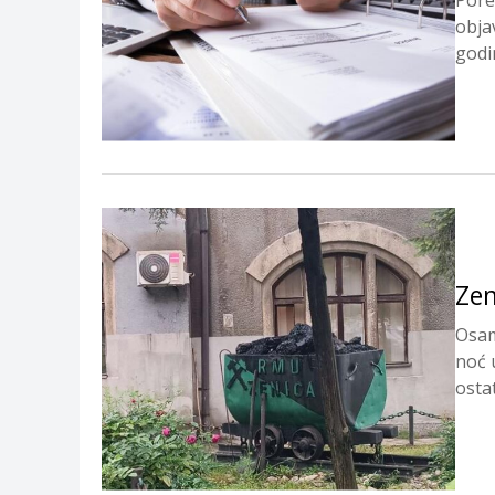
Pore
obja
godin
Zen
Osam
noć 
ostat