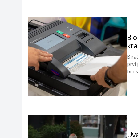
Bio
kra
Bira
prvi 
biti 
Uve