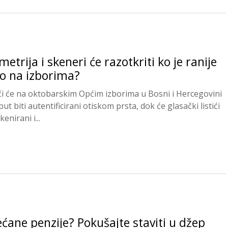
metrija i skeneri će razotkriti ko je ranije
o na izborima?
či će na oktobarskim Općim izborima u Bosni i Hercegovini
put biti autentificirani otiskom prsta, dok će glasački listići
skenirani i...
ćane penzije? Pokušajte staviti u džep