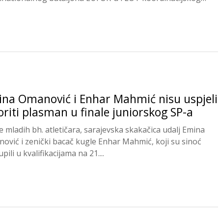
a...
na Omanović i Enhar Mahmić nisu uspjeli
oriti plasman u finale juniorskog SP-a
e mladih bh. atletičara, sarajevska skakačica udalj Emina
ović i zenički bacač kugle Enhar Mahmić, koji su sinoć
pili u kvalifikacijama na 21....