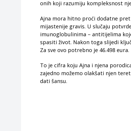
onih koji razumiju kompleksnost nj
Ajna mora hitno proći dodatne pretr
mijastenije gravis. U slučaju potvrd
imunoglobulinima – antitijelima koje
spasiti život. Nakon toga slijedi klj
Za sve ovo potrebno je 46.498 eura.
To je cifra koju Ajna i njena porodi
zajedno možemo olakšati njen teret.
dati šansu.