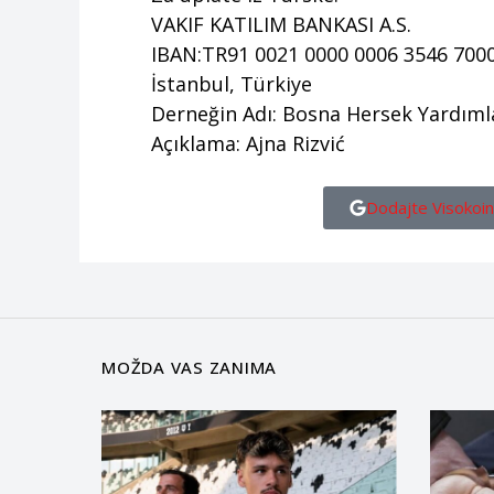
VAKIF KATILIM BANKASI A.S.
IBAN:TR91 0021 0000 0006 3546 700
İstanbul, Türkiye
Derneğin Adı: Bosna Hersek Yardım
Açıklama: Ajna Rizvić
Dodajte Visokoin
MOŽDA VAS ZANIMA