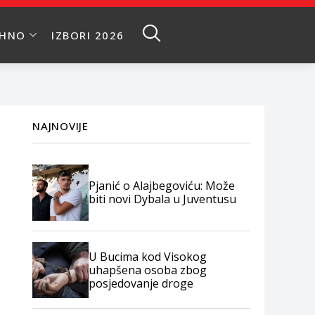
EHNO
IZBORI 2026
NAJNOVIJE
Pjanić o Alajbegoviću: Može
biti novi Dybala u Juventusu
U Bucima kod Visokog
uhapšena osoba zbog
posjedovanje droge