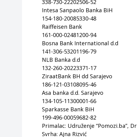
338-730-22202506-52
Intesa Sanpaolo Banka BiH
154-180-20085330-48
Raiffeisen Bank
161-000-02481200-94
Bosna Bank International d.d
141-306-53201196-79
NLB Banka d.d
132-260-20223371-17
ZiraatBank BH dd Sarajevo
186-121-03108095-46
Asa banka d.d. Sarajevo
134-105-11300001-66
Sparkasse Bank BiH
199-496-00059682-82
Primalac: Udruženje “Pomozi.ba”, Dr
Svrha: Ajna Rizvić