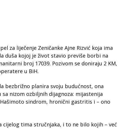
el za liječenje Zeničanke Ajne Rizvić koja ima
 duša kojoj je život stavio previše borbi na
umanitarni broj 17039. Pozivom se doniraju 2 KM,
operatere u BiH.
a bezbrižno planira svoju budućnost, ona
 sa nizom ozbiljnih dijagnoza: mijastenija
a, Hašimoto sindrom, hronični gastritis i – ono
 cijelog tima stručnjaka, i to ne bilo kojih – već