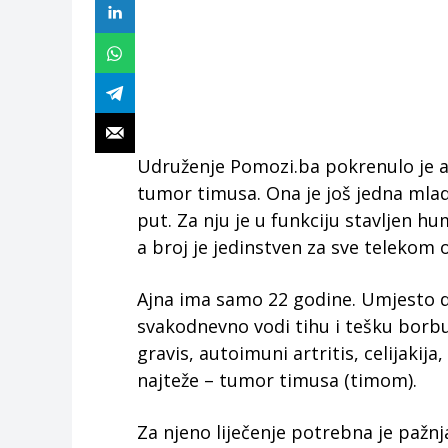
Udruženje Pomozi.ba pokrenulo je ap
tumor timusa. Ona je još jedna mlada
put. Za nju je u funkciju stavljen h
a broj je jedinstven za sve telekom 
Ajna ima samo 22 godine. Umjesto d
svakodnevno vodi tihu i tešku borbu
gravis, autoimuni artritis, celijakij
najteže – tumor timusa (timom).
Za njeno liječenje potrebna je pažnja