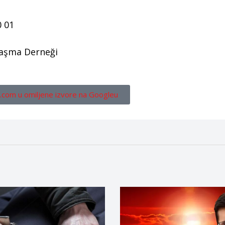
0 01
laşma Derneği
.com u omiljene izvore na Googleu