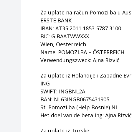
Za uplate na račun Pomozi.ba u Austr
ERSTE BANK
IBAN: AT35 2011 1853 5787 3100
BIC: GIBAATWWXXX
Wien, Oesterreich
Name: POMOZI.BA – ÖSTERREICH
Verwendungszweck: Ajna Rizvić
Za uplate iz Holandije i Zapadne Ev
ING
SWIFT: INGBNL2A
BAN: NL63INGB0675431905
St. Pomozi.ba (Help Bosnie) NL
Het doel van de betaling: Ajna Rizvić
Za uplate iz Turske: