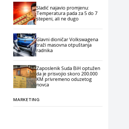
Sladić najavio promjenu:
Temperatura pada za 5 do 7
stepeni, ali ne dugo
Glavni dioničar Volkswagena
traži masovna otpuštanja
radnika
Zaposlenik Suda BiH optužen
da je prisvojio skoro 200.000
KM privremeno oduzetog
novca
MARKETING