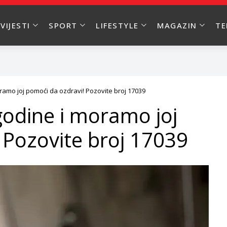
VIJESTI
SPORT
LIFESTYLE
MAGAZIN
T
ramo joj pomoći da ozdravi! Pozovite broj 17039
odine i moramo joj
 Pozovite broj 17039