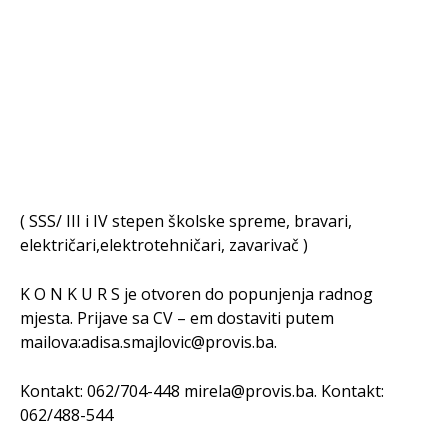
( SSS/ III i IV stepen školske spreme, bravari,
električari,elektrotehničari, zavarivač )
K O N K U R S je otvoren do popunjenja radnog
mjesta. Prijave sa CV – em dostaviti putem
mailova:adisa.smajlovic@provis.ba.
Kontakt: 062/704-448 mirela@provis.ba. Kontakt:
062/488-544