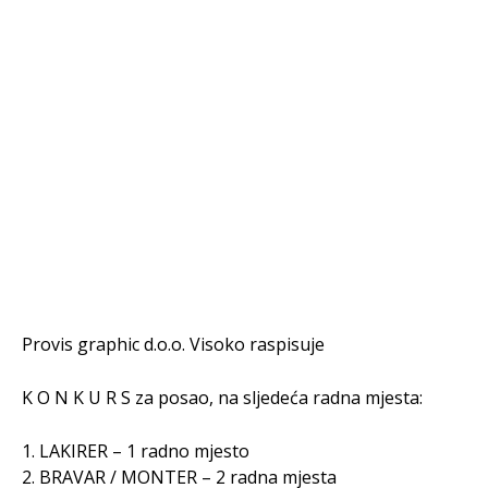
Provis graphic d.o.o. Visoko raspisuje
K O N K U R S za posao, na sljedeća radna mjesta:
1. LAKIRER – 1 radno mjesto
2. BRAVAR / MONTER – 2 radna mjesta