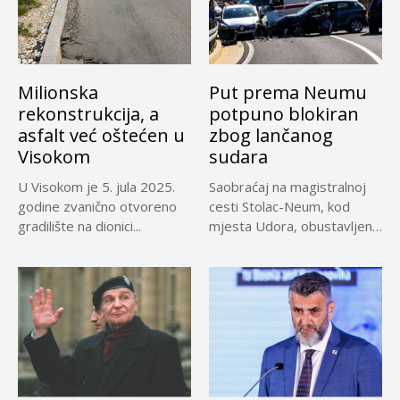
Milionska
Put prema Neumu
rekonstrukcija, a
potpuno blokiran
asfalt već oštećen u
zbog lančanog
Visokom
sudara
U Visokom je 5. jula 2025.
Saobraćaj na magistralnoj
godine zvanično otvoreno
cesti Stolac-Neum, kod
gradilište na dionici...
mjesta Udora, obustavljen
zbog nezgode, saopćeno...