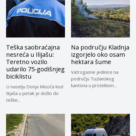
Teška saobraćajna
Na području Kladnja
nesreća u Ilijašu:
izgorjelo oko osam
Teretno vozilo
hektara šume
udarilo 75-godišnjeg
Vatrogasne jedinice na
biciklistu
području Tuzlanskog
kantona u proteklom
U naselju Donja Misoča kod
periodu imale su više...
Ilijaša u petak je došlo do
teške...