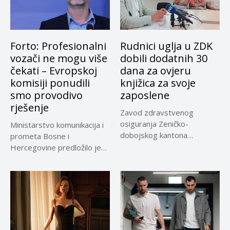
Forto: Profesionalni
Rudnici uglja u ZDK
vozači ne mogu više
dobili dodatnih 30
čekati – Evropskoj
dana za ovjeru
komisiji ponudili
knjižica za svoje
smo provodivo
zaposlene
rješenje
Zavod zdravstvenog
osiguranja Zeničko-
Ministarstvo komunikacija i
dobojskog kantona
prometa Bosne i
omogućio je dodatni rok od
Hercegovine predložilo je
30 dana...
Evropskoj komisiji
privremeno...