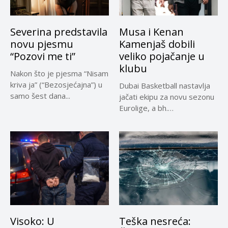
Severina predstavila
Musa i Kenan
novu pjesmu
Kamenjaš dobili
“Pozovi me ti”
veliko pojačanje u
klubu
Nakon što je pjesma “Nisam
kriva ja” (“Bezosjećajna”) u
Dubai Basketball nastavlja
samo šest dana...
jačati ekipu za novu sezonu
Eurolige, a bh.
reprezentativci...
Visoko: U
Teška nesreća: