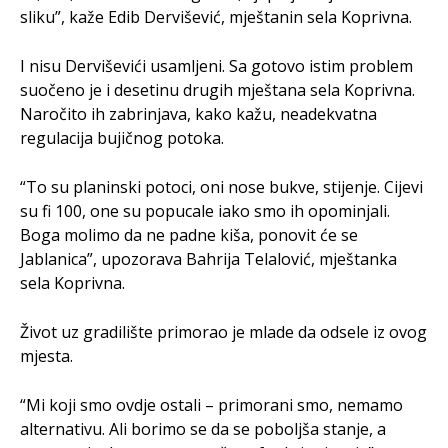
sliku”, kaže Edib Dervišević, mještanin sela Koprivna.
I nisu Derviševići usamljeni. Sa gotovo istim problem
suočeno je i desetinu drugih mještana sela Koprivna.
Naročito ih zabrinjava, kako kažu, neadekvatna
regulacija bujičnog potoka.
“To su planinski potoci, oni nose bukve, stijenje. Cijevi
su fi 100, one su popucale iako smo ih opominjali.
Boga molimo da ne padne kiša, ponovit će se
Jablanica”, upozorava Bahrija Telalović, mještanka
sela Koprivna.
Život uz gradilište primorao je mlade da odsele iz ovog
mjesta.
“Mi koji smo ovdje ostali – primorani smo, nemamo
alternativu. Ali borimo se da se poboljša stanje, a