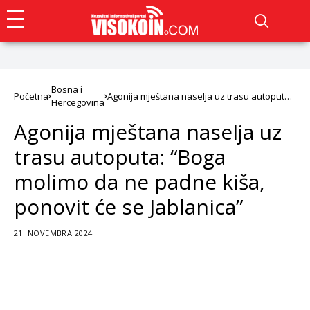
Bosna i
Početna
Agonija mještana naselja uz trasu autoputa:
Hercegovina
“Boga molimo da ne padne kiša, ponovit će
se Jablanica”
Agonija mještana naselja uz
trasu autoputa: “Boga
molimo da ne padne kiša,
ponovit će se Jablanica”
21. NOVEMBRA 2024.