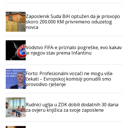
Zaposlenik Suda BiH optužen da je prisvojio
skoro 200.000 KM privremeno oduzetog
novca
Vodstvo FIFA-e priznalo pogreške, evo kakav
je njegov stav prema Infantinu
Forto: Profesionalni vozači ne mogu više
čekati – Evropskoj komisiji ponudili smo
provodivo rješenje
Rudnici uglja u ZDK dobili dodatnih 30 dana
za ovjeru knjižica za svoje zaposlene