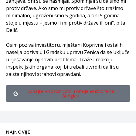
zahtjeve, oni su se nasmijali. Spominjali su da smo mi
protiv države. Ako smo mi protiv države što tražimo
minimalno, ugroženi smo 5 godina, a oni 5 godina
stoje u mjestu – jesmo li mi protiv države ili oni”, pita
Delić.
Osim poziva investitoru, mještani Koprivne i ostalih
naselja pozivaju i Gradsku upravu Zenica da se uključe
u rješavanje njihovih problema. Traže i reakciju
inspekcijskih organa koji bi trebali utvrditi da li su
zaista njihovi strahovi opravdani.
Dodajte Visokoin.com u omiljene izvore na
Googleu
NAJNOVIJE