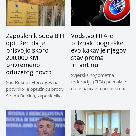
Zaposlenik Suda BiH
Vodstvo FIFA-e
optužen da je
priznalo pogreške,
prisvojio skoro
evo kakav je njegov
200.000 KM
stav prema
privremeno
Infantinu
oduzetog novca
Svjetska nogometna
federacija (FIFA) priznala je
Sud Bosne i Hercegovine
da je napravila propuste u
potvrdio je optužnicu protiv
vezi...
Seada Bublina, zaposlenika
Suda...