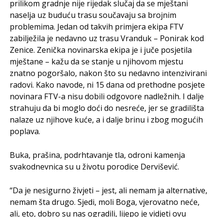
prilikom gradnje nije rijedak slučaj da se mještani
naselja uz buduću trasu součavaju sa brojnim
problemima. Jedan od takvih primjera ekipa FTV
zabilježila je nedavno uz trasu Vranduk – Ponirak kod
Zenice. Zenička novinarska ekipa je i juče posjetila
mještane – kažu da se stanje u njihovom mjestu
znatno pogoršalo, nakon što su nedavno intenzivirani
radovi. Kako navode, ni 15 dana od prethodne posjete
novinara FTV-a nisu dobili odgovore nadležnih. I dalje
strahuju da bi moglo doći do nesreće, jer se gradilišta
nalaze uz njihove kuće, a i dalje brinu i zbog mogućih
poplava.
Buka, prašina, podrhtavanje tla, odroni kamenja
svakodnevnica su u životu porodice Dervišević.
“Da je nesigurno živjeti – jest, ali nemam ja alternative,
nemam šta drugo. Sjedi, moli Boga, vjerovatno neće,
ali, eto, dobro su nas ogradili, lijepo je vidjeti ovu