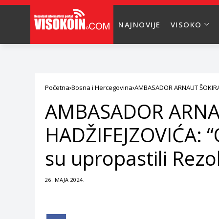
NAJNOVIJE
VISOKO
Početna
Bosna i Hercegovina
AMBASADOR ARNAUT ŠOKIRAO K
AMBASADOR ARNA
HADŽIFEJZOVIĆA: “O
su upropastili Rezo
26. MAJA 2024.