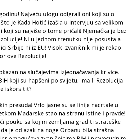
godinu! Najveću ulogu odigrali oni koji su o
što je Kada Hotić izašla u intervjuu sa velikom
i koji su najviše o tome pričali! Njemačka je bez
zolucije! Ni u jednom trenutku nije posustala
ici Srbije ni iz EU! Visoki zvaničnik mi je rekao
or ove Rezolucije!
dokazan na slučajevima izjednačavanja krivice.
IH koji su hapšeni po svijetu. Ima li Rezolucija
 iskorsitit?
kih presuda! Vrlo jasne su se linije nacrtale u
etkom Mađarske stao na stranu istine i pravde!
zvući pouku sa kojim zemljama graditi strateške
 da je odlazak na noge Orbanu bila strašna
a jer omogućava zvaničnicima BIH i pravosudnim