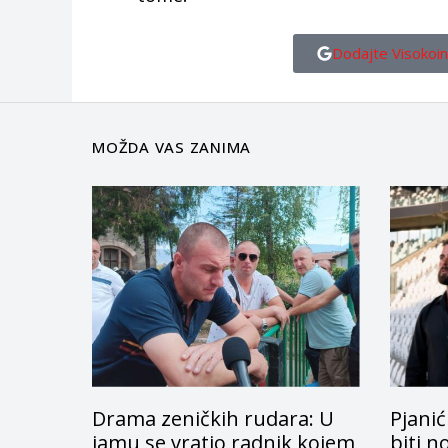
Dodajte Visokoin
MOŽDA VAS ZANIMA
Drama zeničkih rudara: U
Pjanić
jamu se vratio radnik kojem
biti n