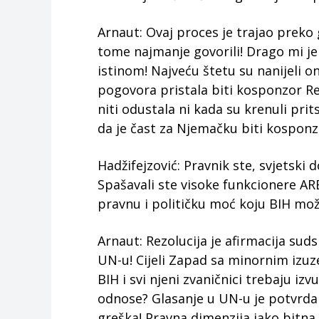
Arnaut: Ovaj proces je trajao preko 
tome najmanje govorili! Drago mi je 
istinom! Najveću štetu su nanijeli on
pogovora pristala biti kosponzor Re
niti odustala ni kada su krenuli prits
da je čast za Njemačku biti kosponz
Hadžifejzović: Pravnik ste, svjetski 
Spašavali ste visoke funkcionere ARB
pravnu i političku moć koju BIH može
Arnaut: Rezolucija je afirmacija suds
UN-u! Cijeli Zapad sa minornim izuz
BIH i svi njeni zvaničnici trebaju i
odnose? Glasanje u UN-u je potvrda
greška! Pravna dimenzija jako bitn