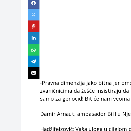
-Pravna dimenzija jako bitna jer o
zvaničnicima da žešće insistiraju da 
samo za genocid! Bit će nam veoma l
Damir Arnaut, ambasador BiH u Njem
Hadžifejzović: Vaša uloga u cijelom