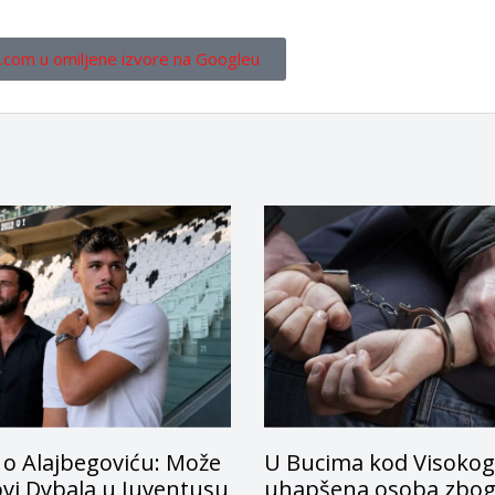
.com u omiljene izvore na Googleu
 o Alajbegoviću: Može
U Bucima kod Visokog
ovi Dybala u Juventusu
uhapšena osoba zbo