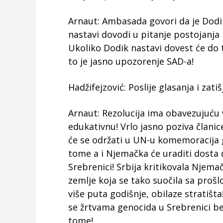
Arnaut: Ambasada govori da je Dodi
nastavi dovodi u pitanje postojanja
Ukoliko Dodik nastavi dovest će do 
to je jasno upozorenje SAD-a!
Hadžifejzović: Poslije glasanja i zat
Arnaut: Rezolucija ima obavezujuću
edukativnu! Vrlo jasno poziva član
će se održati u UN-u komemoracija 
tome a i Njemačka će uraditi dosta
Srebrenici! Srbija kritikovala Njema
zemlje koja se tako suočila sa proš
više puta godišnje, obilaze stratišta
se žrtvama genocida u Srebrenici be
tome!