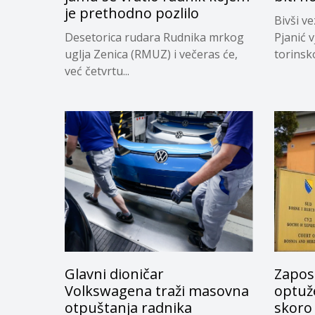
je prethodno pozlilo
Bivši v
Desetorica rudara Rudnika mrkog
Pjanić v
uglja Zenica (RMUZ) i večeras će,
torinsk
već četvrtu...
Glavni dioničar
Zapos
Volkswagena traži masovna
optuže
otpuštanja radnika
skoro