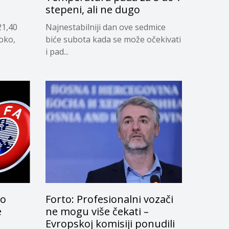
stepeni, ali ne dugo
21,40
Najnestabilniji dan ove sedmice
soko,
biće subota kada se može očekivati
i pad...
lo
Forto: Profesionalni vozači
e
ne mogu više čekati –
Evropskoj komisiji ponudili