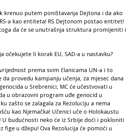
k krenuo putem poništavanja Dejtona i da ako
 RS-a kao entiteta! RS Dejtonom postao entitet!
toga da će se unutrašnja struktura promijeniti i
išja očekujete li korak EU, SAD-a u nastavku?
 vrijednost prema svim članicama UN-a i to
ice da provedu kampanju učenja, za mjesec dana
genocida u Srebrenici, MC će učestvovati u
 da u obrazovni program uđe genocid u
čku zašto se zalagala za Rezoluciju a nema
lošću kao Njemačka! Učenici uče o Holokaustu
! U budućnosti neko će iz Srbije doći i pokloniti
z fige u džepu! Ova Rezolucija će pomoći u