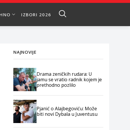
EHNO
IZBORI 2026
NAJNOVIJE
Drama zeničkih rudara: U
jamu se vratio radnik kojem je
prethodno pozlilo
Pjanić o Alajbegoviću: Može
biti novi Dybala u Juventusu