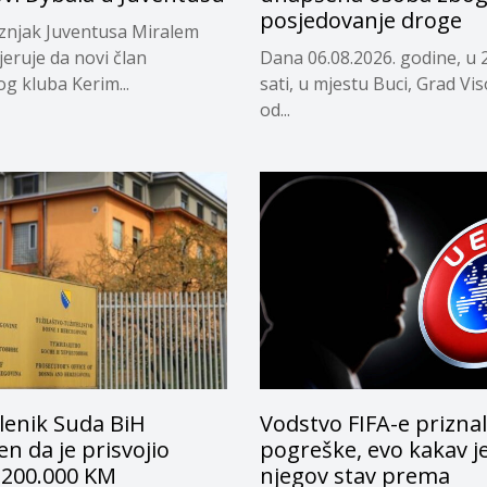
posjedovanje droge
eznjak Juventusa Miralem
jeruje da novi član
Dana 06.08.2026. godine, u 
og kluba Kerim...
sati, u mjestu Buci, Grad Vi
od...
lenik Suda BiH
Vodstvo FIFA-e prizna
n da je prisvojio
pogreške, evo kakav j
 200.000 KM
njegov stav prema