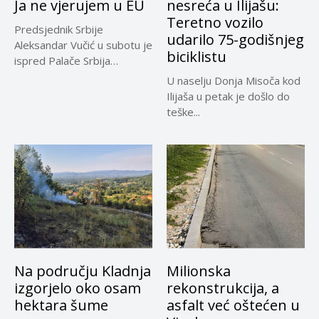
Ja ne vjerujem u EU
nesreća u Ilijašu:
Teretno vozilo
Predsjednik Srbije
udarilo 75-godišnjeg
Aleksandar Vučić u subotu je
biciklistu
ispred Palače Srbija
dočekao predsjednika...
U naselju Donja Misoča kod
Ilijaša u petak je došlo do
teške...
Na području Kladnja
Milionska
izgorjelo oko osam
rekonstrukcija, a
hektara šume
asfalt već oštećen u