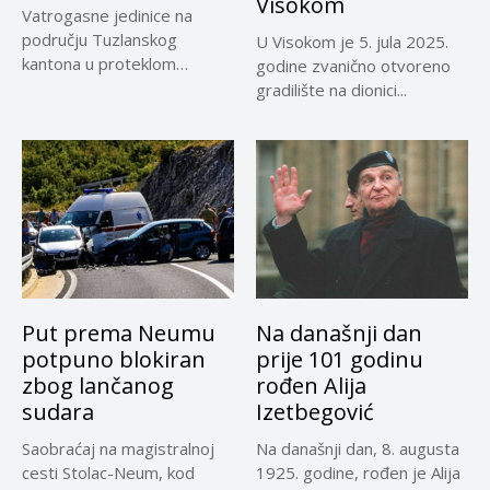
Visokom
Vatrogasne jedinice na
području Tuzlanskog
U Visokom je 5. jula 2025.
kantona u proteklom
godine zvanično otvoreno
periodu imale su više...
gradilište na dionici...
Put prema Neumu
Na današnji dan
potpuno blokiran
prije 101 godinu
zbog lančanog
rođen Alija
sudara
Izetbegović
Saobraćaj na magistralnoj
Na današnji dan, 8. augusta
cesti Stolac-Neum, kod
1925. godine, rođen je Alija