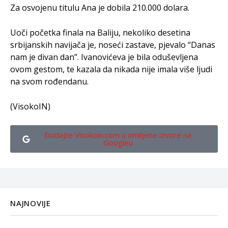
Za osvojenu titulu Ana je dobila 210.000 dolara.
Uoči početka finala na Baliju, nekoliko desetina
srbijanskih navijača je, noseći zastave, pjevalo “Danas
nam je divan dan”. Ivanovićeva je bila oduševljena
ovom gestom, te kazala da nikada nije imala više ljudi
na svom rođendanu.
(VisokoIN)
Dodajte Visokoin.com u omiljene izvore na
Googleu
NAJNOVIJE