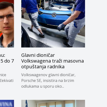
nu:
Glavni dioničar
5 do 7
Volkswagena traži masovna
otpuštanja radnika
mice
Volkswagenov glavni dioničar,
čekivati
Porsche SE, insistira na brzim
odlukama u sporu oko...