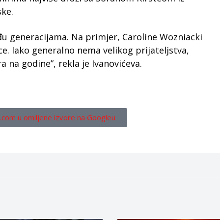
ske.
đu generacijama. Na primjer, Caroline Wozniacki
ce. Iako generalno nema velikog prijateljstva,
na godine”, rekla je Ivanovićeva.
.com u omiljene izvore na Googleu