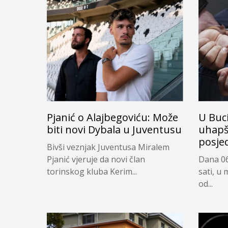
Pjanić o Alajbegoviću: Može
U Buc
biti novi Dybala u Juventusu
uhapš
posje
Bivši veznjak Juventusa Miralem
Pjanić vjeruje da novi član
Dana 06
torinskog kluba Kerim...
sati, u 
od...