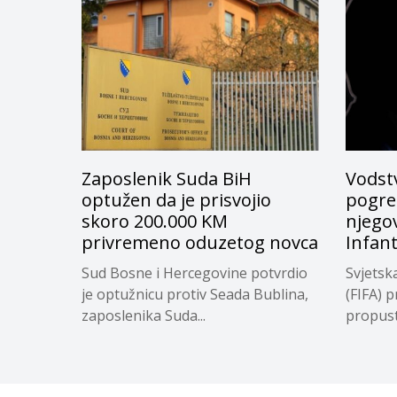
Zaposlenik Suda BiH
Vodstv
optužen da je prisvojio
pogreš
skoro 200.000 KM
njego
privremeno oduzetog novca
Infan
Sud Bosne i Hercegovine potvrdio
Svjetsk
je optužnicu protiv Seada Bublina,
(FIFA) p
zaposlenika Suda...
propuste