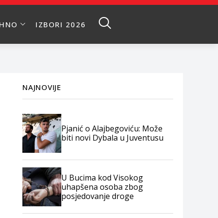
EHNO
IZBORI 2026
NAJNOVIJE
Pjanić o Alajbegoviću: Može
biti novi Dybala u Juventusu
U Bucima kod Visokog
uhapšena osoba zbog
posjedovanje droge