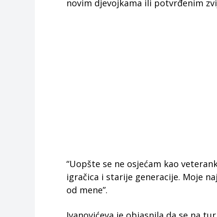
novim djevojkama ili potvrđenim zvi
“Uopšte se ne osjećam kao veterank
igračica i starije generacije. Moje n
od mene”.
Ivanovićeva je objasnila da se na tu