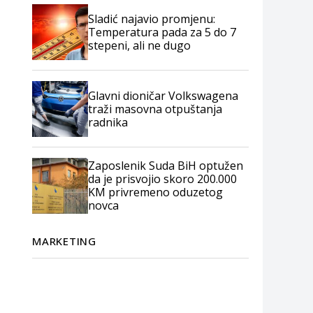
Sladić najavio promjenu:
Temperatura pada za 5 do 7
stepeni, ali ne dugo
Glavni dioničar Volkswagena
traži masovna otpuštanja
radnika
Zaposlenik Suda BiH optužen
da je prisvojio skoro 200.000
KM privremeno oduzetog
novca
MARKETING