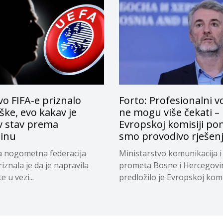
o FIFA-e priznalo
Forto: Profesionalni v
ke, evo kakav je
ne mogu više čekati –
v stav prema
Evropskoj komisiji pon
tinu
smo provodivo rješen
a nogometna federacija
Ministarstvo komunikacija i
riznala je da je napravila
prometa Bosne i Hercegovi
 u vezi...
predložilo je Evropskoj komi
privremeno...