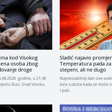
ima kod Visokog
Sladić najavio promje
ena osoba zbog
Temperatura pada za 
dovanje droge
stepeni, ali ne dugo
.08.2026. godine, u 21,40
Najnestabilniji dan ove sed
mjestu Buci, Grad Visoko,
biće subota kada se može o
i pad...