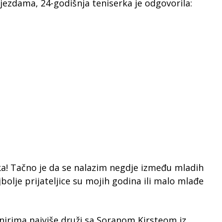
jezdama, 24-godišnja teniserka je odgovorila:
a! Tačno je da se nalazim negdje između mladih
ajbolje prijateljice su mojih godina ili malo mlađe
rnirima najviše druži sa Soranom Kirsteom iz