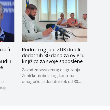
ozači
Rudnici uglja u ZDK dobili
dodatnih 30 dana za ovjeru
udili
knjižica za svoje zaposlene
je
Zavod zdravstvenog osiguranja
Zeničko-dobojskog kantona
ne
omogućio je dodatni rok od 30
siji
dana...