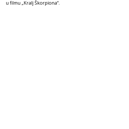
u filmu „Kralj Škorpiona“.