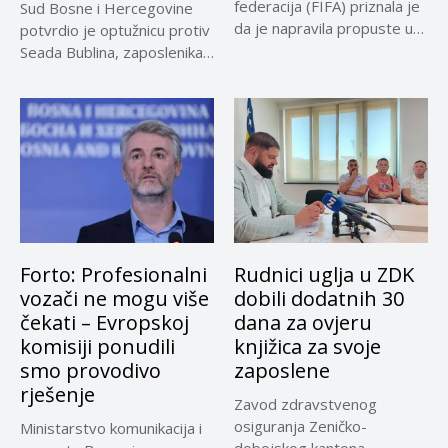
federacija (FIFA) priznala je
Sud Bosne i Hercegovine
da je napravila propuste u
potvrdio je optužnicu protiv
vezi...
Seada Bublina, zaposlenika
Suda...
Forto: Profesionalni
Rudnici uglja u ZDK
vozači ne mogu više
dobili dodatnih 30
čekati – Evropskoj
dana za ovjeru
komisiji ponudili
knjižica za svoje
smo provodivo
zaposlene
rješenje
Zavod zdravstvenog
osiguranja Zeničko-
Ministarstvo komunikacija i