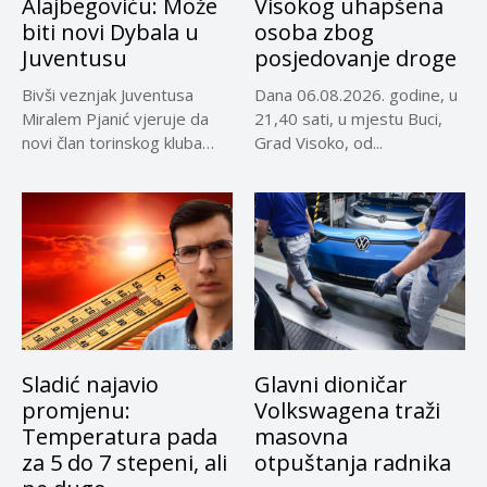
Alajbegoviću: Može
Visokog uhapšena
biti novi Dybala u
osoba zbog
Juventusu
posjedovanje droge
Bivši veznjak Juventusa
Dana 06.08.2026. godine, u
Miralem Pjanić vjeruje da
21,40 sati, u mjestu Buci,
novi član torinskog kluba
Grad Visoko, od...
Kerim...
Sladić najavio
Glavni dioničar
promjenu:
Volkswagena traži
Temperatura pada
masovna
za 5 do 7 stepeni, ali
otpuštanja radnika