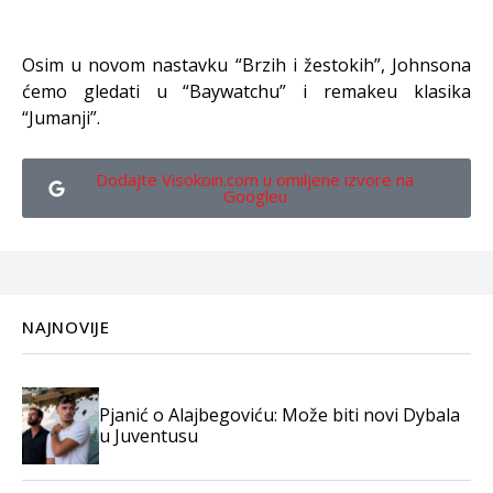
Osim u novom nastavku “Brzih i žestokih”, Johnsona
ćemo gledati u “Baywatchu” i remakeu klasika
“Jumanji”.
Dodajte Visokoin.com u omiljene izvore na
Googleu
NAJNOVIJE
Pjanić o Alajbegoviću: Može biti novi Dybala
u Juventusu