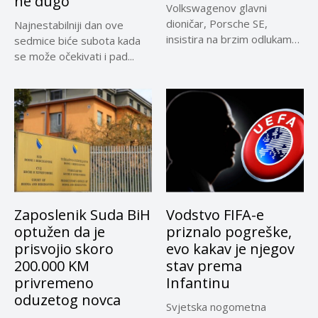
ne dugo
Volkswagenov glavni
dioničar, Porsche SE,
Najnestabilniji dan ove
insistira na brzim odlukama
sedmice biće subota kada
u sporu oko...
se može očekivati i pad...
Zaposlenik Suda BiH
Vodstvo FIFA-e
optužen da je
priznalo pogreške,
prisvojio skoro
evo kakav je njegov
200.000 KM
stav prema
privremeno
Infantinu
oduzetog novca
Svjetska nogometna