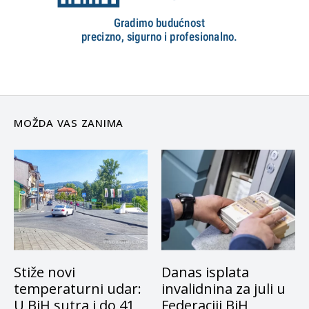
MOŽDA VAS ZANIMA
Stiže novi
Danas isplata
temperaturni udar:
invalidnina za juli u
U BiH sutra i do 41
Federaciji BiH