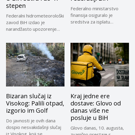
stepen
Federalno ministarstvo
finansija osiguralo je
Federalni hidrometeorološki
sredstva za isplatu
zavod BiH izdao je
invalidnina za ratne vojne...
narandžasto upozorenje
zbog visoke dnevne
temperature...
Bizaran slučaj iz
Kraj jedne ere
Visokog: Palili otpad,
dostave: Glovo od
izgorio im Golf
danas više ne
posluje u BiH
Do javnosti je ovih dana
dospio nesvakidašnji slučaj
Glovo danas, 10. augusta,
iz Visokog, koji se...
zvanično prestaje s