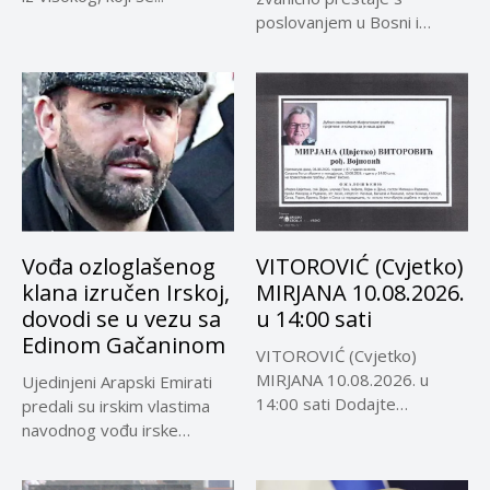
poslovanjem u Bosni i
Hercegovini,...
Vođa ozloglašenog
VITOROVIĆ (Cvjetko)
klana izručen Irskoj,
MIRJANA 10.08.2026.
dovodi se u vezu sa
u 14:00 sati
Edinom Gačaninom
VITOROVIĆ (Cvjetko)
MIRJANA 10.08.2026. u
Ujedinjeni Arapski Emirati
14:00 sati Dodajte
predali su irskim vlastima
Visokoin.com u omiljene
navodnog vođu irske
izvore...
kriminalne grupe...