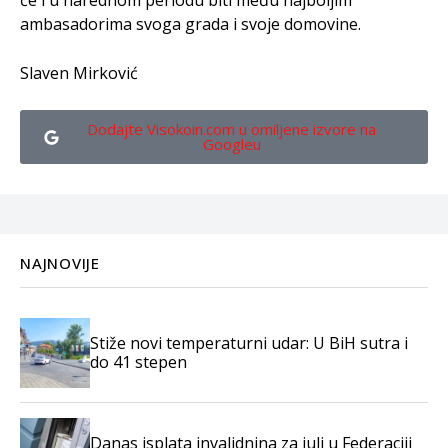
će i u narednom periodu biti među najboljim
ambasadorima svoga grada i svoje domovine.
Slaven Mirković
Dodajte Visokoin.com u omiljene izvore na
Googleu
NAJNOVIJE
Stiže novi temperaturni udar: U BiH sutra i
do 41 stepen
Danas isplata invalidnina za juli u Federaciji