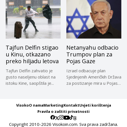
Tajfun Delfin stigao
Netanyahu odbacio
u Kinu, otkazano
Trumpov plan za
preko hiljadu letova
Pojas Gaze
Tajfun Delfin zahvatio je
Izrael odbacuje plan
gusto naseljenu oblast na
Sjedinjenih Američkih Država
istoku Kine, saopštila je...
za postizanje mira u Pojasu
Gaze,...
Visoko
O nama
Marketing
Kontakt
Uvjeti korištenja
Pravila o zaštiti privatnosti
Copyright 2010-2026 Visokoin.com. Sva prava zadržana.