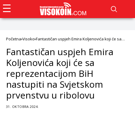
Početna
Visoko
Fantastičan uspjeh Emira Koljenovića koji će sa
reprezentacijom BiH nastupiti na Svjetskom
Fantastičan uspjeh Emira
prvenstvu u ribolovu
Koljenovića koji će sa
reprezentacijom BiH
nastupiti na Svjetskom
prvenstvu u ribolovu
31. OKTOBRA 2024.