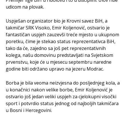
Premijer lige BiH u ribolovu i to u disciplini: Ulov ribe
udicom na plovak.
Uspješan organizator bio je Krovni savez BiH, a
takmičar SRK Visoko, Emir Koljenović, ostvario je
fantastičan uspjeh zauzevši treće mjesto u ukupnom
poretku, čime je stekao status reprezentativca BiH,
tako da će, zajedno sa još pet reprezentativnih
kolega, našu domovinu predstavljati na Svjetskom
prvenstvu, koje će u mjesecu septembru naredne
godine biti održano upravo na jezeru Modrac.
Borba je bila veoma neizvjesna do posljednjeg kola, a
u konačnici nakon velike borbe, Emir Koljenović je
ostvario još jedan veliki uspjeh za cjelokupni visočki
sport i potvrdio status jednog od najboljih takmičara
u Bosni i Hercegovini.