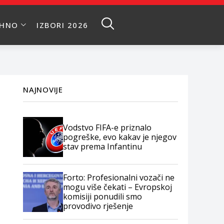
EHNO
IZBORI 2026
NAJNOVIJE
Vodstvo FIFA-e priznalo
pogreške, evo kakav je njegov
stav prema Infantinu
Forto: Profesionalni vozači ne
mogu više čekati – Evropskoj
komisiji ponudili smo
provodivo rješenje