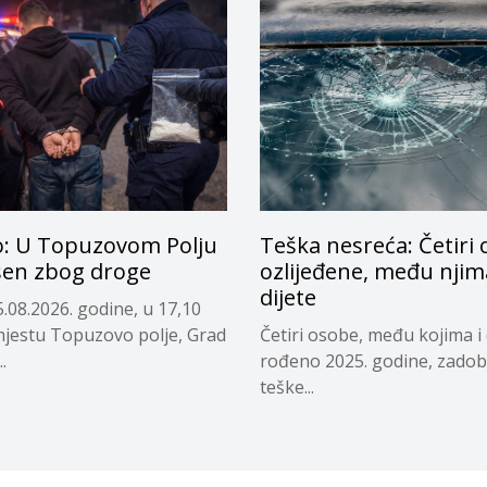
o: U Topuzovom Polju
Teška nesreća: Četiri
en zbog droge
ozlijeđene, među njima
dijete
.08.2026. godine, u 17,10
 mjestu Topuzovo polje, Grad
Četiri osobe, među kojima i 
.
rođeno 2025. godine, zadob
teške...