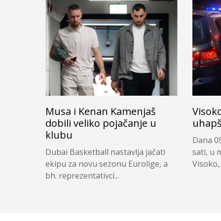
Musa i Kenan Kamenjaš
Visok
dobili veliko pojačanje u
uhapš
klubu
Dana 05
Dubai Basketball nastavlja jačati
sati, u
ekipu za novu sezonu Eurolige, a
Visoko,..
bh. reprezentativci...