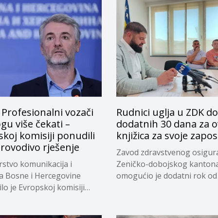
 Profesionalni vozači
Rudnici uglja u ZDK do
u više čekati –
dodatnih 30 dana za o
koj komisiji ponudili
knjižica za svoje zapo
rovodivo rješenje
Zavod zdravstvenog osigur
rstvo komunikacija i
Zeničko-dobojskog kanton
 Bosne i Hercegovine
omogućio je dodatni rok od
lo je Evropskoj komisiji
dana...
eno...