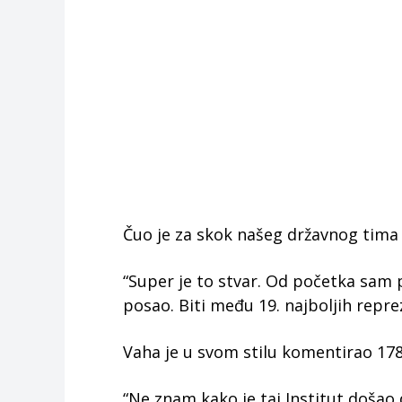
Čuo je za skok našeg državnog tima n
“Super je to stvar. Od početka sam 
posao. Biti među 19. najboljih reprez
Vaha je u svom stilu komentirao 178. 
“Ne znam kako je taj Institut došao