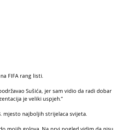
a FIFA rang listi.
podržavao Sušića, jer sam vidio da radi dobar
entacija je veliki uspjeh.”
mjesto najboljih strijelaca svijeta.
 do mojih golova. Na prvi pogled vidim da nisu