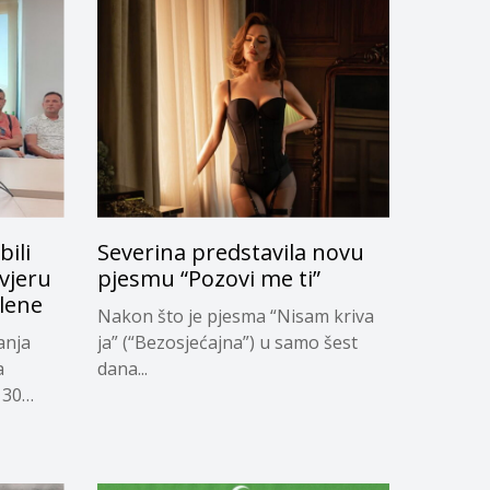
bili
Severina predstavila novu
vjeru
pjesmu “Pozovi me ti”
slene
Nakon što je pjesma “Nisam kriva
anja
ja” (“Bezosjećajna”) u samo šest
a
dana...
 30