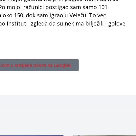
Po mojoj računici postigao sam samo 101.
m oko 150. dok sam igrao u Veležu. To već
o Institut. Izgleda da su nekima bilježili i golove
.com u omiljene izvore na Googleu