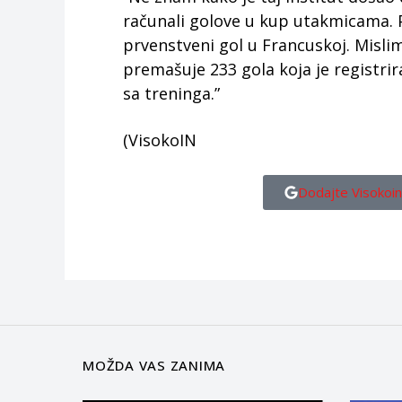
računali golove u kup utakmicama. 
prvenstveni gol u Francuskoj. Misli
premašuje 233 gola koja je registrira
sa treninga.”
(VisokoIN
Dodajte Visokoin
MOŽDA VAS ZANIMA