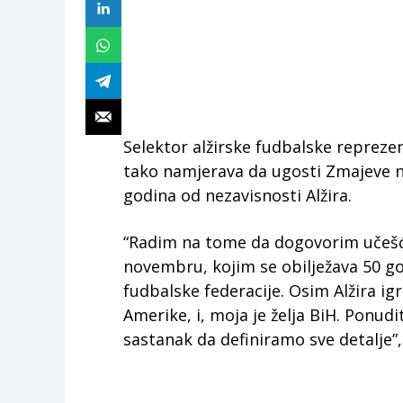
Selektor alžirske fudbalske reprezen
tako namjerava da ugosti Zmajeve n
godina od nezavisnosti Alžira.
“Radim na tome da dogovorim učešće
novembru, kojim se obilježava 50 god
fudbalske federacije. Osim Alžira igr
Amerike, i, moja je želja BiH. Ponudi
sastanak da definiramo sve detalje”,