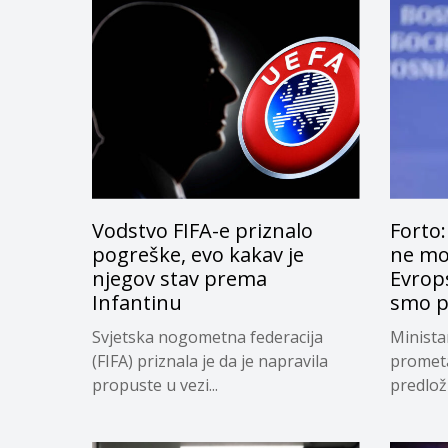
Vodstvo FIFA-e priznalo
Forto:
pogreške, evo kakav je
ne mog
njegov stav prema
Evrops
Infantinu
smo p
Svjetska nogometna federacija
Minista
(FIFA) priznala je da je napravila
prometa
propuste u vezi...
predloži
privrem