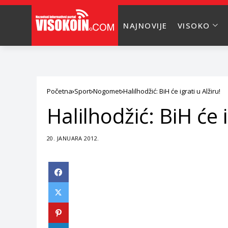
NAJNOVIJE
VISOKO
Početna
Sport
Nogomet
Halilhodžić: BiH će igrati u Alžiru!
Halilhodžić: BiH će i
20. JANUARA 2012.