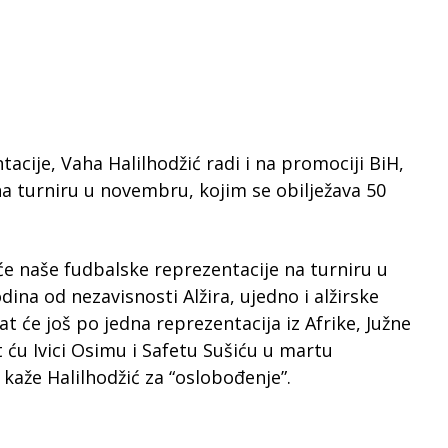
tacije, Vaha Halilhodžić radi i na promociji BiH,
a turniru u novembru, kojim se obilježava 50
 naše fudbalske reprezentacije na turniru u
ina od nezavisnosti Alžira, ujedno i alžirske
at će još po jedna reprezentacija iz Afrike, Južne
t ću Ivici Osimu i Safetu Sušiću u martu
 kaže Halilhodžić za “oslobođenje”.