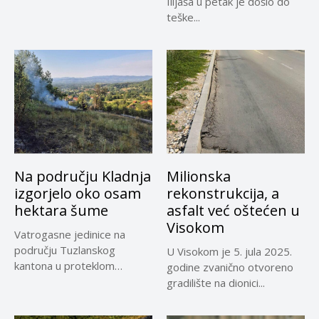
Ilijaša u petak je došlo do
teške...
Na području Kladnja
Milionska
izgorjelo oko osam
rekonstrukcija, a
hektara šume
asfalt već oštećen u
Visokom
Vatrogasne jedinice na
području Tuzlanskog
U Visokom je 5. jula 2025.
kantona u proteklom
godine zvanično otvoreno
periodu imale su više...
gradilište na dionici...