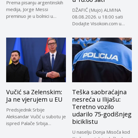
Prema pisanju argentinskih
medija, Jorge Messi
DŽAFIĆ (Mujo) ALMINA
preminuo je u bolnici u
08.08.2026. u 18:00 sati
Rosariju...
Dodajte Visokoin.com u
omiljene izvore...
Vučić sa Zelenskim:
Teška saobraćajna
Ja ne vjerujem u EU
nesreća u Ilijašu:
Teretno vozilo
Predsjednik Srbije
udarilo 75-godišnjeg
Aleksandar Vučić u subotu je
biciklistu
ispred Palače Srbija
dočekao predsjednika...
U naselju Donja Misoča kod