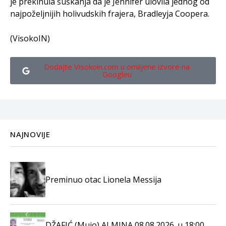
je prekinula šuškanja da je Jennifer ulovila jednog od
najpoželjnijih holivudskih frajera, Bradleyja Coopera.
(VisokoIN)
Dodajte Visokoin.com u omiljene izvore na
Googleu
NAJNOVIJE
Preminuo otac Lionela Messija
DŽAFIĆ (Mujo) ALMINA 08.08.2026. u 18:00