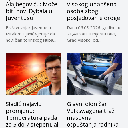
Alajbegoviću: Može
Visokog uhapšena
biti novi Dybala u
osoba zbog
Juventusu
posjedovanje droge
Bivši veznjak Juventusa
Dana 06.08.2026. godine, u
Miralem Pjanić vjeruje da
21,40 sati, u mjestu Buci,
novi član torinskog kluba
Grad Visoko, od...
Kerim...
Sladić najavio
Glavni dioničar
promjenu:
Volkswagena traži
Temperatura pada
masovna
za 5 do 7 stepeni, ali
otpuštanja radnika