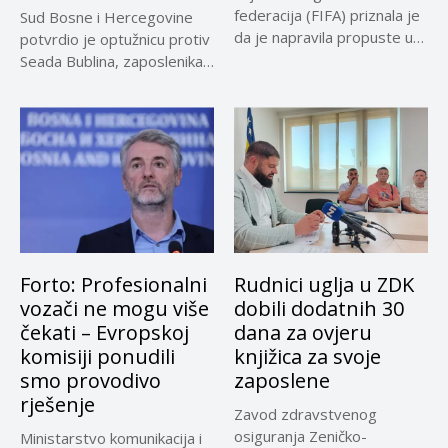
federacija (FIFA) priznala je
Sud Bosne i Hercegovine
da je napravila propuste u
potvrdio je optužnicu protiv
vezi...
Seada Bublina, zaposlenika
Suda...
Forto: Profesionalni
Rudnici uglja u ZDK
vozači ne mogu više
dobili dodatnih 30
čekati – Evropskoj
dana za ovjeru
komisiji ponudili
knjižica za svoje
smo provodivo
zaposlene
rješenje
Zavod zdravstvenog
osiguranja Zeničko-
Ministarstvo komunikacija i