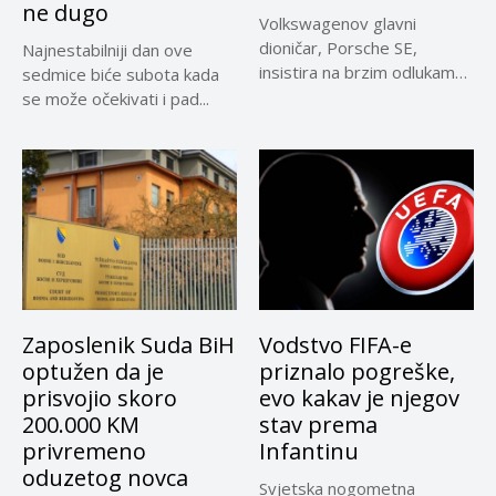
ne dugo
Volkswagenov glavni
dioničar, Porsche SE,
Najnestabilniji dan ove
insistira na brzim odlukama
sedmice biće subota kada
u sporu oko...
se može očekivati i pad...
Zaposlenik Suda BiH
Vodstvo FIFA-e
optužen da je
priznalo pogreške,
prisvojio skoro
evo kakav je njegov
200.000 KM
stav prema
privremeno
Infantinu
oduzetog novca
Svjetska nogometna