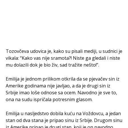
Tozovčeva udovica je, kako su pisali mediji, u sudnici je
vikala: “Kako vas nije sramota?! Niste ga gledali i niste
mu dolazili dok je bio živ, sad tražite nešto!”.
Emilija je jednom prilikom otkrila da se pjevačev sin iz
Amerike godinama nije javljao, a da je drugi sin iz
Srbije imao loše odnose sa ocem. Navodno je sve to,
ona na sudu ispričala potresnim glasom.
Emilija u nasljedstvo dobila kuću na Voždovcu, a jedan
stan od dva stana je pripao sinu iz Srbije. Drugom sinu
iz Amerike pripao je drugi stan, koji je on navodno