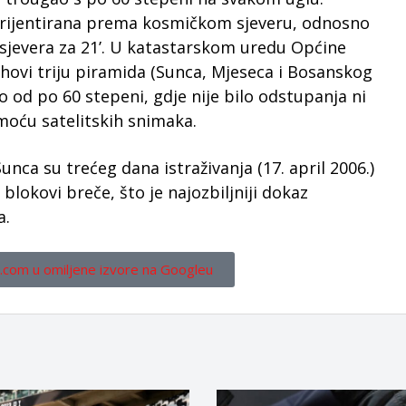
 orijentirana prema kosmičkom sjeveru, odnosno
sjevera za 21’. U katastarskom uredu Općine
hovi triju piramida (Sunca, Mjeseca i Bosanskog
 od po 60 stepeni, gdje nije bilo odstupanja ni
moću satelitskih snimaka.
unca su trećeg dana istraživanja (17. april 2006.)
lokovi breče, što je najozbiljniji dokaz
a.
.com u omiljene izvore na Googleu