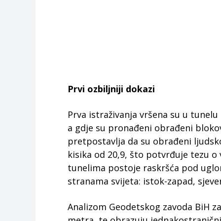
Prvi ozbiljniji dokazi
Prva istraživanja vršena su u tunelu
a gdje su pronađeni obrađeni blokov
pretpostavlja da su obrađeni ljuds
kisika od 20,9, što potvrđuje tezu o
tunelima postoje raskršća pod uglo
stranama svijeta: istok-zapad, sjever
Analizom Geodetskog zavoda BiH zakl
metra, te obrazuju jednakostraničn