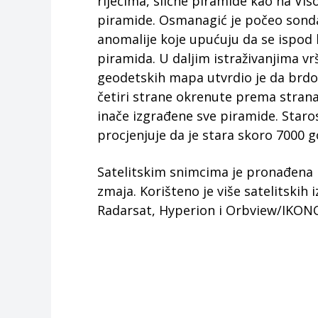
riječima, slične piramide kao na Vis
piramide. Osmanagić je počeo sonda
anomalije koje upućuju da se ispod br
piramida. U daljim istraživanjima vr
geodetskih mapa utvrdio je da brdo 
četiri strane okrenute prema stranam
inače izgrađene sve piramide. Staro
procjenjuje da je stara skoro 7000 g
Satelitskim snimcima je pronađena 
zmaja. Korišteno je više satelitskih
Radarsat, Hyperion i Orbview/IKONO