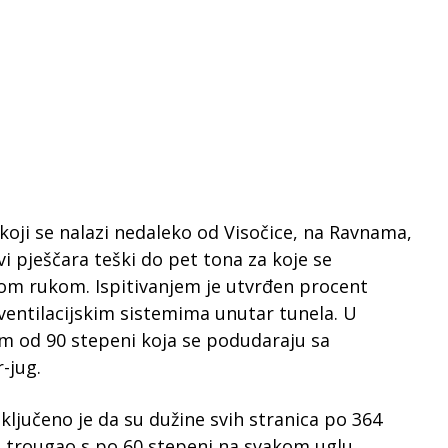
 koji se nalazi nedaleko od Visočice, na Ravnama,
i pješčara teški do pet tona za koje se
kom rukom. Ispitivanjem je utvrđen procent
 ventilacijskim sistemima unutar tunela. U
m od 90 stepeni koja se podudaraju sa
-jug.
jučeno je da su dužine svih stranica po 364
i trougao s po 60 stepeni na svakom uglu.