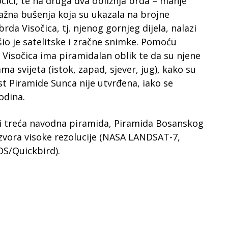
očici, te na druga dva obližnja brda – manje
žna bušenja koja su ukazala na brojne
da Visočica, tj. njenog gornjeg dijela, nalazi
šio je satelitske i zračne snimke. Pomoću
Visočica ima piramidalan oblik te da su njene
a svijeta (istok, zapad, sjever, jug), kako su
st Piramide Sunca nije utvrđena, iako se
odina.
i treća navodna piramida, Piramida Bosanskog
 izvora visoke rezolucije (NASA LANDSAT-7,
S/Quickbird).