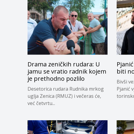
Drama zeničkih rudara: U
Pjanić
jamu se vratio radnik kojem
biti n
je prethodno pozlilo
Bivši v
Desetorica rudara Rudnika mrkog
Pjanić v
uglja Zenica (RMUZ) i večeras će,
torinsk
već četvrtu...