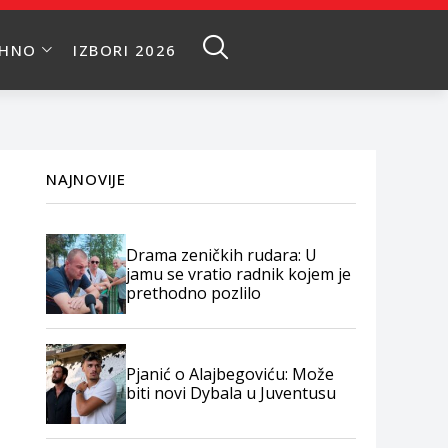
EHNO
IZBORI 2026
NAJNOVIJE
Drama zeničkih rudara: U
jamu se vratio radnik kojem je
prethodno pozlilo
Pjanić o Alajbegoviću: Može
biti novi Dybala u Juventusu