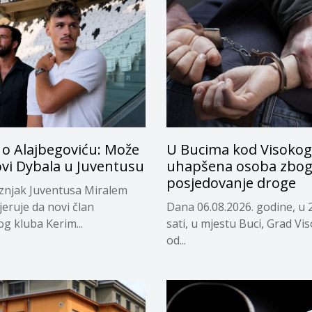
 o Alajbegoviću: Može
U Bucima kod Visokog
ovi Dybala u Juventusu
uhapšena osoba zbo
posjedovanje droge
eznjak Juventusa Miralem
jeruje da novi član
Dana 06.08.2026. godine, u 
og kluba Kerim...
sati, u mjestu Buci, Grad Vi
od...