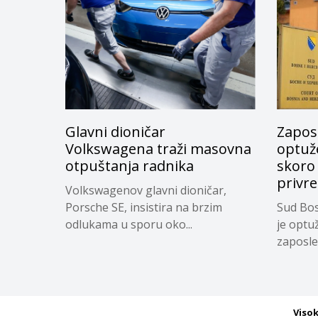
Glavni dioničar
Zapos
Volkswagena traži masovna
optuže
otpuštanja radnika
skoro
privr
Volkswagenov glavni dioničar,
Porsche SE, insistira na brzim
Sud Bos
odlukama u sporu oko...
je optu
zaposle
Viso