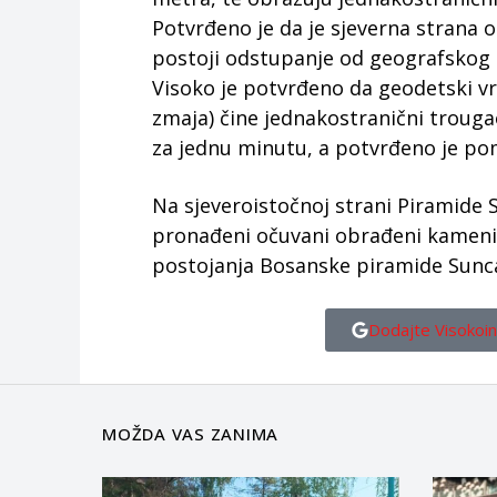
Potvrđeno je da je sjeverna strana
postoji odstupanje od geografskog 
Visoko je potvrđeno da geodetski vr
zmaja) čine jednakostranični trougao
za jednu minutu, a potvrđeno je po
Na sjeveroistočnoj strani Piramide S
pronađeni očuvani obrađeni kameni b
postojanja Bosanske piramide Sunc
Dodajte Visokoin
MOŽDA VAS ZANIMA