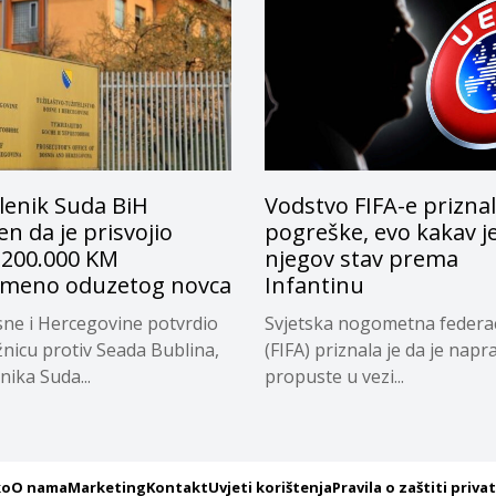
lenik Suda BiH
Vodstvo FIFA-e prizna
n da je prisvojio
pogreške, evo kakav j
 200.000 KM
njegov stav prema
emeno oduzetog novca
Infantinu
ne i Hercegovine potvrdio
Svjetska nogometna federac
žnicu protiv Seada Bublina,
(FIFA) priznala je da je napra
nika Suda...
propuste u vezi...
ko
O nama
Marketing
Kontakt
Uvjeti korištenja
Pravila o zaštiti priva