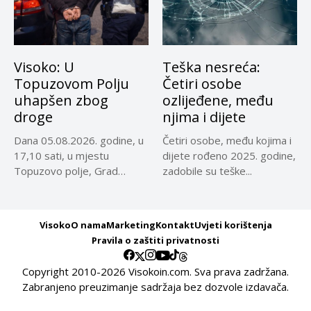
Visoko: U
Teška nesreća:
Topuzovom Polju
Četiri osobe
uhapšen zbog
ozlijeđene, među
droge
njima i dijete
Dana 05.08.2026. godine, u
Četiri osobe, među kojima i
17,10 sati, u mjestu
dijete rođeno 2025. godine,
Topuzovo polje, Grad
zadobile su teške...
Visoko,...
Visoko
O nama
Marketing
Kontakt
Uvjeti korištenja
Pravila o zaštiti privatnosti
Copyright 2010-2026 Visokoin.com. Sva prava zadržana.
Zabranjeno preuzimanje sadržaja bez dozvole izdavača.