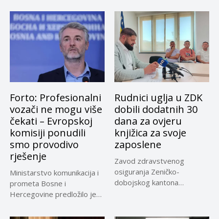
Forto: Profesionalni
Rudnici uglja u ZDK
vozači ne mogu više
dobili dodatnih 30
čekati – Evropskoj
dana za ovjeru
komisiji ponudili
knjižica za svoje
smo provodivo
zaposlene
rješenje
Zavod zdravstvenog
osiguranja Zeničko-
Ministarstvo komunikacija i
dobojskog kantona
prometa Bosne i
omogućio je dodatni rok od
Hercegovine predložilo je
30 dana...
Evropskoj komisiji
privremeno...