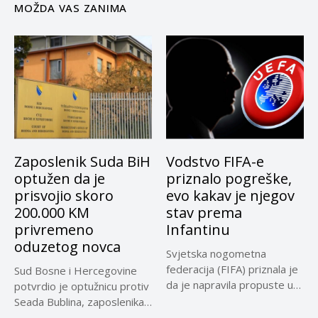
MOŽDA VAS ZANIMA
Zaposlenik Suda BiH
Vodstvo FIFA-e
optužen da je
priznalo pogreške,
prisvojio skoro
evo kakav je njegov
200.000 KM
stav prema
privremeno
Infantinu
oduzetog novca
Svjetska nogometna
federacija (FIFA) priznala je
Sud Bosne i Hercegovine
da je napravila propuste u
potvrdio je optužnicu protiv
vezi...
Seada Bublina, zaposlenika
Suda...