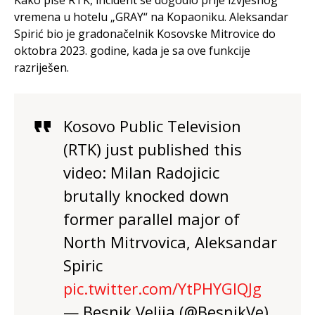
Kako piše RTK, incident se dogodio prije izvjesnog
vremena u hotelu „GRAY“ na Kopaoniku. Aleksandar
Spirić bio je gradonačelnik Kosovske Mitrovice do
oktobra 2023. godine, kada je sa ove funkcije
razriješen.
Kosovo Public Television
(RTK) just published this
video: Milan Radojicic
brutally knocked down
former parallel major of
North Mitrvovica, Aleksandar
Spiric
pic.twitter.com/YtPHYGlQJg
— Besnik Velija (@BesnikVe)