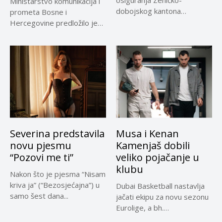
osiguranja Zeničko-
Ministarstvo komunikacija i
dobojskog kantona
prometa Bosne i
omogućio je dodatni rok od
Hercegovine predložilo je
30 dana...
Evropskoj komisiji
privremeno...
Severina predstavila
Musa i Kenan
novu pjesmu
Kamenjaš dobili
“Pozovi me ti”
veliko pojačanje u
klubu
Nakon što je pjesma “Nisam
kriva ja” (“Bezosjećajna”) u
Dubai Basketball nastavlja
samo šest dana...
jačati ekipu za novu sezonu
Eurolige, a bh.
reprezentativci...