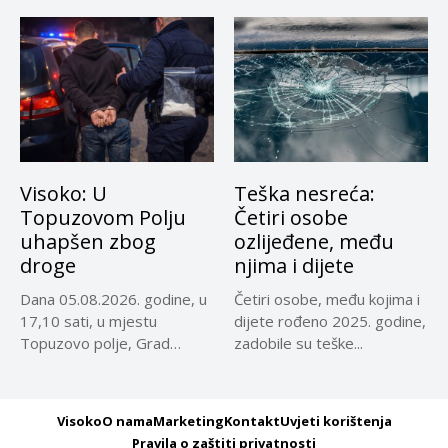
Visoko: U
Teška nesreća:
Topuzovom Polju
Četiri osobe
uhapšen zbog
ozlijeđene, među
droge
njima i dijete
Dana 05.08.2026. godine, u
Četiri osobe, među kojima i
17,10 sati, u mjestu
dijete rođeno 2025. godine,
Topuzovo polje, Grad
zadobile su teške...
Visoko,...
Visoko
O nama
Marketing
Kontakt
Uvjeti korištenja
Pravila o zaštiti privatnosti