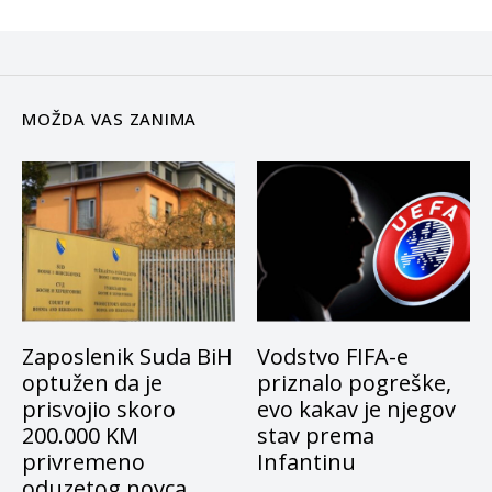
MOŽDA VAS ZANIMA
Zaposlenik Suda BiH
Vodstvo FIFA-e
optužen da je
priznalo pogreške,
prisvojio skoro
evo kakav je njegov
200.000 KM
stav prema
privremeno
Infantinu
oduzetog novca