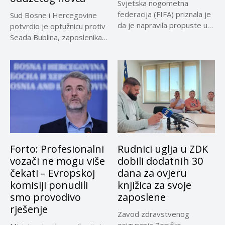
Svjetska nogometna
federacija (FIFA) priznala je
Sud Bosne i Hercegovine
da je napravila propuste u
potvrdio je optužnicu protiv
vezi...
Seada Bublina, zaposlenika
Suda...
Forto: Profesionalni
Rudnici uglja u ZDK
vozači ne mogu više
dobili dodatnih 30
čekati – Evropskoj
dana za ovjeru
komisiji ponudili
knjižica za svoje
smo provodivo
zaposlene
rješenje
Zavod zdravstvenog