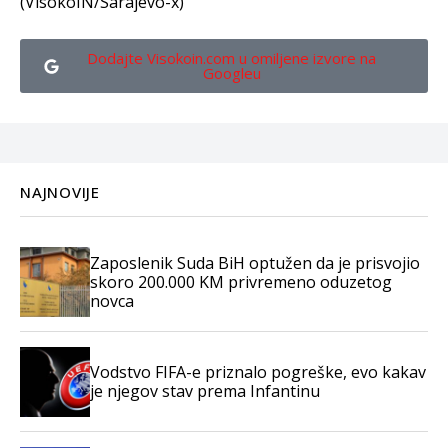
(VisokoIN/Sarajevo-x)
Dodajte Visokoin.com u omiljene izvore na
Googleu
NAJNOVIJE
Zaposlenik Suda BiH optužen da je prisvojio
skoro 200.000 KM privremeno oduzetog
novca
Vodstvo FIFA-e priznalo pogreške, evo kakav
je njegov stav prema Infantinu