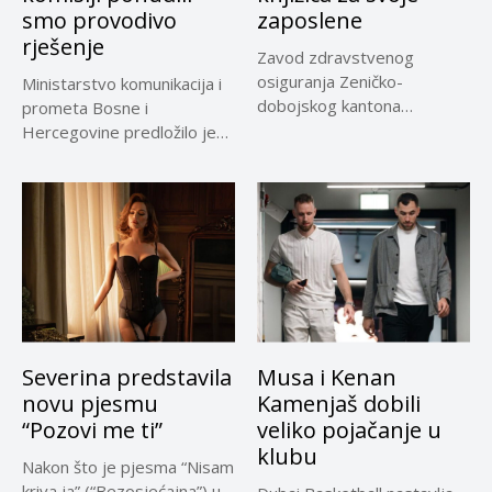
smo provodivo
zaposlene
rješenje
Zavod zdravstvenog
osiguranja Zeničko-
Ministarstvo komunikacija i
dobojskog kantona
prometa Bosne i
omogućio je dodatni rok od
Hercegovine predložilo je
30 dana...
Evropskoj komisiji
privremeno...
Severina predstavila
Musa i Kenan
novu pjesmu
Kamenjaš dobili
“Pozovi me ti”
veliko pojačanje u
klubu
Nakon što je pjesma “Nisam
kriva ja” (“Bezosjećajna”) u