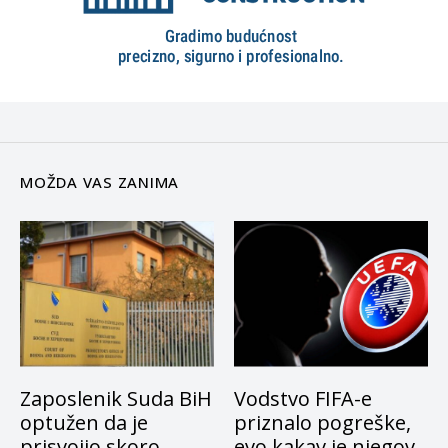
MOŽDA VAS ZANIMA
Zaposlenik Suda BiH
Vodstvo FIFA-e
optužen da je
priznalo pogreške,
prisvojio skoro
evo kakav je njegov