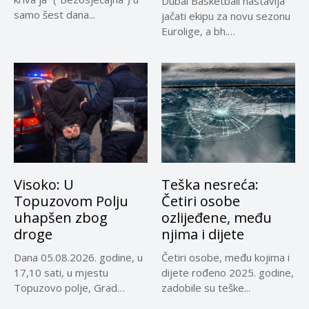
Dubai Basketball nastavlja
samo šest dana...
jačati ekipu za novu sezonu
Eurolige, a bh.
reprezentativci...
Visoko: U
Teška nesreća:
Topuzovom Polju
Četiri osobe
uhapšen zbog
ozlijeđene, među
droge
njima i dijete
Dana 05.08.2026. godine, u
Četiri osobe, među kojima i
17,10 sati, u mjestu
dijete rođeno 2025. godine,
Topuzovo polje, Grad
zadobile su teške...
Visoko,...