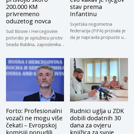
200.000 KM
stav prema
privremeno
Infantinu
oduzetog novca
Svjetska nogometna
federacija (FIFA) priznala je
Sud Bosne i Hercegovine
da je napravila propuste u
potvrdio je optužnicu protiv
vezi...
Seada Bublina, zaposlenika
Suda...
Forto: Profesionalni
Rudnici uglja u ZDK
vozači ne mogu više
dobili dodatnih 30
čekati – Evropskoj
dana za ovjeru
komisiji ponudili
knjižica za svoje