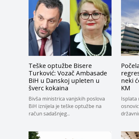
Teške optužbe Bisere
Počela
Turković: Vozač Ambasade
regres
BiH u Danskoj upleten u
neki ć
šverc kokaina
KM
Bivša ministrica vanjskih poslova
Isplata 
BiH iznijela je teške optužbe na
osnovic
račun sadašnjeg...
državnim