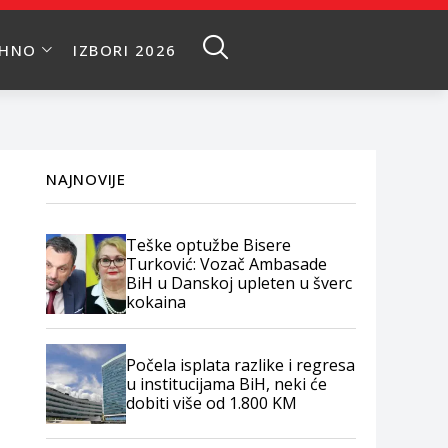
EHNO
IZBORI 2026
NAJNOVIJE
Teške optužbe Bisere
Turković: Vozač Ambasade
BiH u Danskoj upleten u šverc
kokaina
Počela isplata razlike i regresa
u institucijama BiH, neki će
dobiti više od 1.800 KM