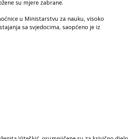
ožene su mjere zabrane.
oćnice u Ministarstvu za nauku, visoko
stajanja sa svjedocima, saopćeno je iz
enita Viteškić. osumnjičene su za krivično djelo