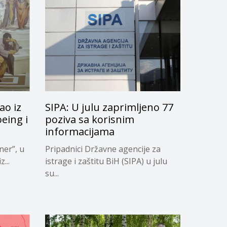
ao iz
SIPA: U julu zaprimljeno 77
oeing i
poziva sa korisnim
informacijama
ner”, u
Pripadnici Državne agencije za
...
istrage i zaštitu BiH (SIPA) u julu
su...