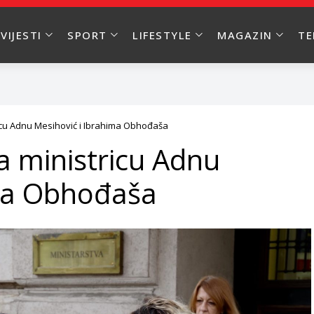
VIJESTI
SPORT
LIFESTYLE
MAGAZIN
T
ricu Adnu Mesihović i Ibrahima Obhođaša
a ministricu Adnu
ima Obhođaša