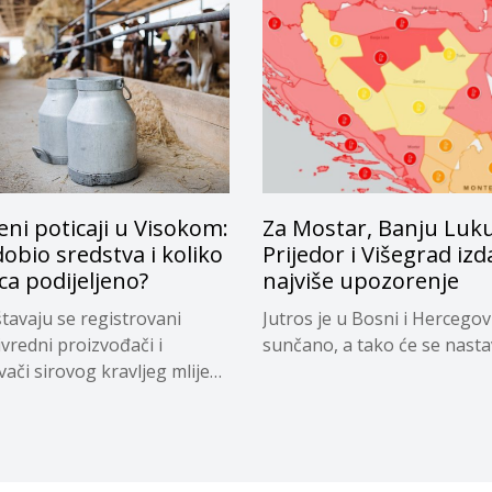
eni poticaji u Visokom:
Za Mostar, Banju Luku
dobio sredstva i koliko
Prijedor i Višegrad izd
ca podijeljeno?
najviše upozorenje
tavaju se registrovani
Jutros je u Bosni i Hercegov
ivredni proizvođači i
sunčano, a tako će se nastavi
vači sirovog kravljeg mlijeka