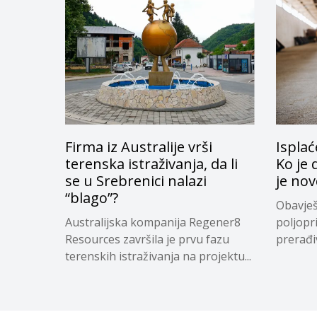
Firma iz Australije vrši
Isplać
terenska istraživanja, da li
Ko je 
se u Srebrenici nalazi
je nov
“blago”?
Obavješ
Australijska kompanija Regener8
poljopr
Resources završila je prvu fazu
prerađi
terenskih istraživanja na projektu...
koji su...