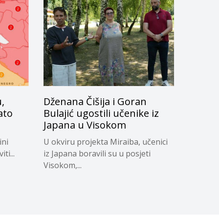
,
Dženana Čišija i Goran
ato
Bulajić ugostili učenike iz
Japana u Visokom
ini
U okviru projekta Miraiba, učenici
ti...
iz Japana boravili su u posjeti
Visokom,...