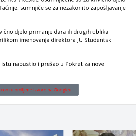
 Tačnije, sumnjiče se za nezakonito zapošljavanje
ično djelo primanje dara ili drugih oblika
rilikom imenovanja direktora JU Studentski
 istu napustio i prešao u Pokret za nove
.com u omiljene izvore na Googleu