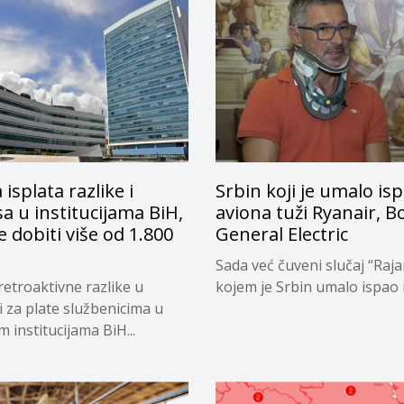
 isplata razlike i
Srbin koji je umalo isp
a u institucijama BiH,
aviona tuži Ryanair, B
e dobiti više od 1.800
General Electric
Sada već čuveni slučaj “Raja
retroaktivne razlike u
kojem je Srbin umalo ispao iz
i za plate službenicima u
 institucijama BiH...