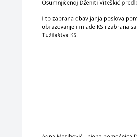
Osumnjičenoj Dženiti Viteškić predl
I to zabrana obavljanja poslova pom
obrazovanje i mlade KS i zabrana sa
Tužilaštva KS.
Adna Mesihović i njena pomoćnica Dž