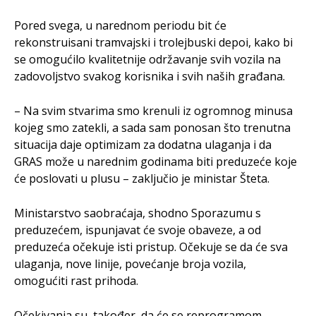
Pored svega, u narednom periodu bit će
rekonstruisani tramvajski i trolejbuski depoi, kako bi
se omogućilo kvalitetnije održavanje svih vozila na
zadovoljstvo svakog korisnika i svih naših građana.
– Na svim stvarima smo krenuli iz ogromnog minusa
kojeg smo zatekli, a sada sam ponosan što trenutna
situacija daje optimizam za dodatna ulaganja i da
GRAS može u narednim godinama biti preduzeće koje
će poslovati u plusu – zaključio je ministar Šteta.
Ministarstvo saobraćaja, shodno Sporazumu s
preduzećem, ispunjavat će svoje obaveze, a od
preduzeća očekuje isti pristup. Očekuje se da će sva
ulaganja, nove linije, povećanje broja vozila,
omogućiti rast prihoda.
Očekivanja su, također, da će se reprogramom