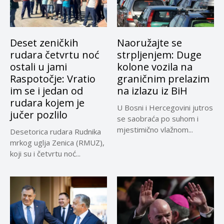
Deset zeničkih
Naoružajte se
rudara četvrtu noć
strpljenjem: Duge
ostali u jami
kolone vozila na
Raspotočje: Vratio
graničnim prelazim
im se i jedan od
na izlazu iz BiH
rudara kojem je
U Bosni i Hercegovini jutros
jučer pozlilo
se saobraća po suhom i
mjestimično vlažnom...
Desetorica rudara Rudnika
mrkog uglja Zenica (RMUZ),
koji su i četvrtu noć...