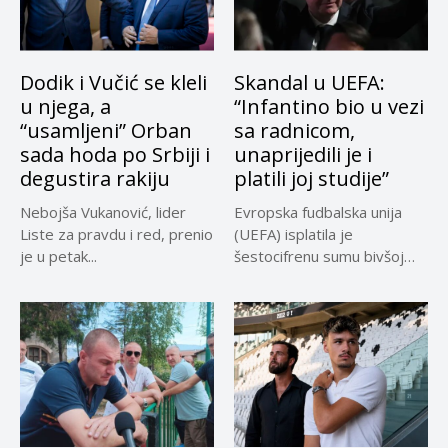
Dodik i Vučić se kleli
Skandal u UEFA:
u njega, a
“Infantino bio u vezi
“usamljeni” Orban
sa radnicom,
sada hoda po Srbiji i
unaprijedili je i
degustira rakiju
platili joj studije”
Nebojša Vukanović, lider
Evropska fudbalska unija
Liste za pravdu i red, prenio
(UEFA) isplatila je
je u petak...
šestocifrenu sumu bivšoj
radnici za koju...