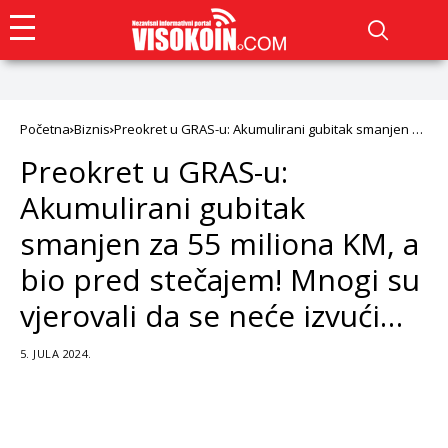
Početna
Biznis
Preokret u GRAS-u: Akumulirani gubitak smanjen za
55 miliona KM, a bio pred stečajem! Mnogi su
Preokret u GRAS-u:
vjerovali da se neće izvući…
Akumulirani gubitak
smanjen za 55 miliona KM, a
bio pred stečajem! Mnogi su
vjerovali da se neće izvući…
5. JULA 2024.