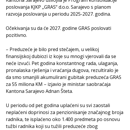
Kantona Sarajevo usvojila je Program konsolidacije
poslovanja KJKP „GRAS“ d.o.o. Sarajevo s planom
razvoja poslovanja u periodu 2025-2027. godina.
Očekivanja su da će 2027. godine GRAS poslovati
pozitivno.
– Preduzeće je bilo pred stečajem, u velikoj
finansijskoj dubiozi iz koje su mnogi vjerovali da se
neće izvući. Pet godina konstantnog rada, ulaganja,
pronalaska rješenja i vraćanja dugova, rezultiralo je
da smo smanjili akumulirani gubitak preduzeća GRAS
za 55 miliona KM – izjavio je ministar saobraćaja
Kantona Sarajevo Adnan Šteta.
U periodu od pet godina uplaćeni su svi zaostali
neplaćeni doprinosi za penzionisanje značajnog broja
radnika, te isplaćeno oko 1.400 predmeta po osnovu
tužbi radnika koji su tužili preduzeće zbog