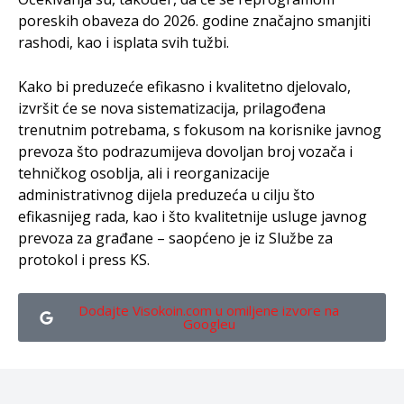
poreskih obaveza do 2026. godine značajno smanjiti
rashodi, kao i isplata svih tužbi.
Kako bi preduzeće efikasno i kvalitetno djelovalo,
izvršit će se nova sistematizacija, prilagođena
trenutnim potrebama, s fokusom na korisnike javnog
prevoza što podrazumijeva dovoljan broj vozača i
tehničkog osoblja, ali i reorganizacije
administrativnog dijela preduzeća u cilju što
efikasnijeg rada, kao i što kvalitetnije usluge javnog
prevoza za građane – saopćeno je iz Službe za
protokol i press KS.
Dodajte Visokoin.com u omiljene izvore na
Googleu