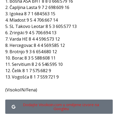
1. Bosna ASA BHT 8 8 0 666:579 16
2. Čapljina Lasta 9 7 2 698:609 16
3. Igokea 8 7 1 684:563 15
4. Mladost 9 5 4 706:667 14
5. SL Takovo Leotar 8 5 3 605:577 13
6. Zrinjski 9 4 5 706:694 13
7. Varda HE 8 4 4 596:573 12
8. Hercegovac 8 4 4 569:585 12
9. Brotnjo 9 3 6 654:680 12
10. Borac 8 3 5 588:608 11
11. Servitium 8 2 6 546:595 10
12. Čelik 8 1 7 575:682 9
13. Vogošća 8 1 7 559:721 9
(VisokoIN/Fena)
Dodajte Visokoin.com u omiljene izvore na
Googleu