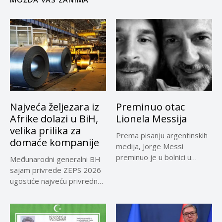
Najveća željezara iz
Preminuo otac
Afrike dolazi u BiH,
Lionela Messija
velika prilika za
Prema pisanju argentinskih
domaće kompanije
medija, Jorge Messi
preminuo je u bolnici u
Međunarodni generalni BH
Rosariju...
sajam privrede ZEPS 2026
ugostiće najveću privrednu
delegaciju iz...