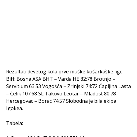
Rezultati devetog kola prve muške košarkaške lige
BiH: Bosna ASA BHT – Varda HE 82:78 Brotnjo –
Servitium 63:53 Vogošća – Zrinjski 74:72 Čapljina Lasta
– Čelik 107:68 SL Takovo Leotar – Mladost 80:78
Hercegovac – Borac 74:57 Slobodna je bila ekipa
Igokea.
Tabela: