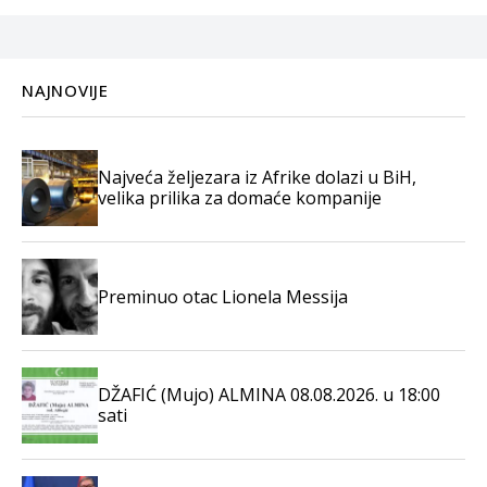
NAJNOVIJE
Najveća željezara iz Afrike dolazi u BiH,
velika prilika za domaće kompanije
Preminuo otac Lionela Messija
DŽAFIĆ (Mujo) ALMINA 08.08.2026. u 18:00
sati