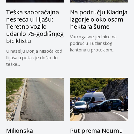
Teška saobraćajna
Na području Kladnja
nesreća u Ilijašu:
izgorjelo oko osam
Teretno vozilo
hektara šume
udarilo 75-godišnjeg
Vatrogasne jedinice na
biciklistu
području Tuzlanskog
kantona u proteklom
U naselju Donja Misoča kod
periodu imale su više...
Ilijaša u petak je došlo do
teške...
Milionska
Put prema Neumu