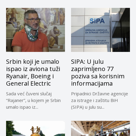
sadašnjeg...
Srbin koji je umalo
SIPA: U julu
ispao iz aviona tuži
zaprimljeno 77
Ryanair, Boeing i
poziva sa korisnim
General Electric
informacijama
Sada već čuveni slučaj
Pripadnici Državne agencije
“Rajaner”, u kojem je Srbin
za istrage i zaštitu BiH
umalo ispao iz...
(SIPA) u julu su...