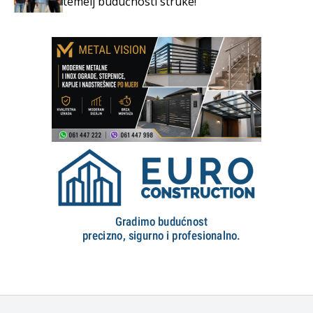
temelj budućnosti struke!