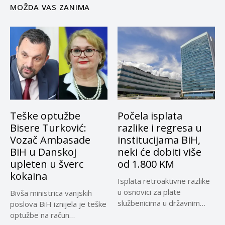
MOŽDA VAS ZANIMA
Teške optužbe
Počela isplata
Bisere Turković:
razlike i regresa u
Vozač Ambasade
institucijama BiH,
BiH u Danskoj
neki će dobiti više
upleten u šverc
od 1.800 KM
kokaina
Isplata retroaktivne razlike
u osnovici za plate
Bivša ministrica vanjskih
službenicima u državnim
poslova BiH iznijela je teške
institucijama BiH...
optužbe na račun