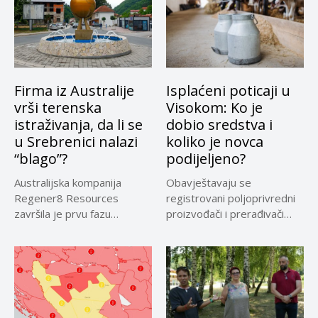
Firma iz Australije
Isplaćeni poticaji u
vrši terenska
Visokom: Ko je
istraživanja, da li se
dobio sredstva i
u Srebrenici nalazi
koliko je novca
“blago”?
podijeljeno?
Australijska kompanija
Obavještavaju se
Regener8 Resources
registrovani poljoprivredni
završila je prvu fazu
proizvođači i prerađivači
terenskih istraživanja na
sirovog kravljeg mlijeka koji
projektu...
su...