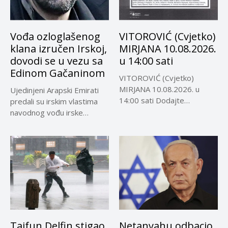
Vođa ozloglašenog
VITOROVIĆ (Cvjetko)
klana izručen Irskoj,
MIRJANA 10.08.2026.
dovodi se u vezu sa
u 14:00 sati
Edinom Gačaninom
VITOROVIĆ (Cvjetko)
MIRJANA 10.08.2026. u
Ujedinjeni Arapski Emirati
14:00 sati Dodajte
predali su irskim vlastima
Visokoin.com u omiljene
navodnog vođu irske
izvore...
kriminalne grupe...
Tajfun Delfin stigao
Netanyahu odbacio