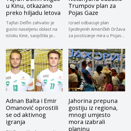
u Kinu, otkazano
Trumpov plan za
preko hiljadu letova
Pojas Gaze
Tajfun Delfin zahvatio je
Izrael odbacuje plan
gusto naseljenu oblast na
Sjedinjenih Američkih Država
istoku Kine, saopštila je...
za postizanje mira u Pojasu
Gaze,...
Adnan Balta i Emir
Jahorina prepuna
Omanović oprostili
gostiju iz regiona,
se od aktivnog
mnogi umjesto
igranja
mora izabrali
planinu