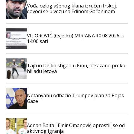
Vođa ozloglašenog klana izručen Irskoj,
dovodi se u vezu sa Edinom Gačaninom
VITOROVIĆ (Cvjetko) MIRJANA 10.08.2026. u
14:00 sati
Tajfun Delfin stigao u Kinu, otkazano preko
hiljadu letova
Netanyahu odbacio Trumpov plan za Pojas
Gaze
Adnan Balta i Emir Omanović oprostili se od
aktivnog igranja