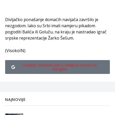
Divljačko ponašanje domaćih navijača završilo je
nezgodom. Iako su Srbi imali namjeru pikadom
pogoditi Balića ili Golužu, na kraju je nastradao igrač
srpske reprezentacije Žarko Šešum.
(VisokoIN)
Dodajte Visokoin.com u omiljene izvore na
Googleu
NAJNOVIJE