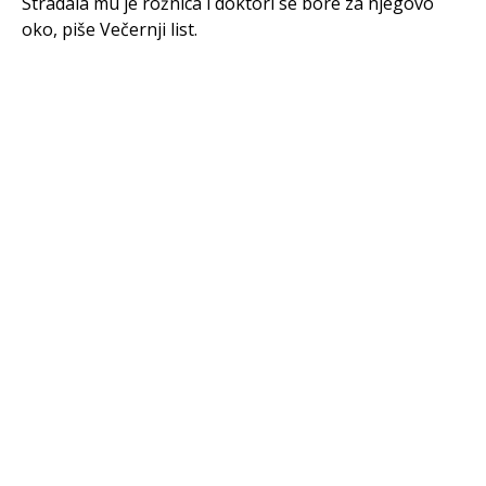
Stradala mu je rožnica i doktori se bore za njegovo
oko, piše Večernji list.