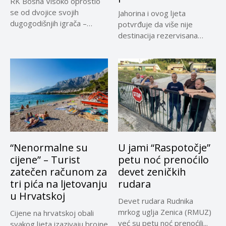
RK Bosna Visoko oprostio
se od dvojice svojih
Jahorina i ovog ljeta
dugogodišnjih igrača –
potvrđuje da više nije
Adnana...
destinacija rezervisana
samo za...
“Nenormalne su
U jami “Raspotočje”
cijene” – Turist
petu noć prenoćilo
zatečen računom za
devet zeničkih
tri pića na ljetovanju
rudara
u Hrvatskoj
Devet rudara Rudnika
mrkog uglja Zenica (RMUZ)
Cijene na hrvatskoj obali
već su petu noć prenoćili...
svakog ljeta izazivaju brojne