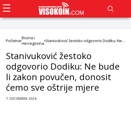
Bosna i
Početna
Stanivuković žestoko odgovorio Dodiku: Ne
Hercegovina
bude li zakon povučen, donosit ćemo sve
oštrije mjere
Stanivuković žestoko
odgovorio Dodiku: Ne bude
li zakon povučen, donosit
ćemo sve oštrije mjere
7. DECEMBRA 2024.