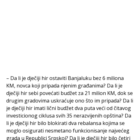
– Da li je dječiji hir ostaviti Banjaluku bez 6 miliona
KM, novca koji pripada njenim građanima? Da li je
dječiji hir sebi povećati budžet za 21 milion KM, dok se
drugim gradovima uskraćuje ono što im pripada? Da li
je dječiji hir imati lični budžet dva puta veći od čitavog
investicionog ciklusa svih 35 nerazvijenih opština? Da
li je dječiji hir bilo blokirati dva rebalansa kojima se
moglo osigurati nesmetano funkcionisanje najvećeg
grada u Republici Srpskoj? Da li je dječiji hir bilo četiri