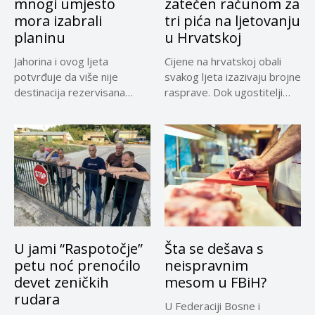
mnogi umjesto
zatečen računom za
mora izabrali
tri pića na ljetovanju
planinu
u Hrvatskoj
Jahorina i ovog ljeta
Cijene na hrvatskoj obali
potvrđuje da više nije
svakog ljeta izazivaju brojne
destinacija rezervisana
rasprave. Dok ugostitelji
samo za...
upozoravaju...
U jami “Raspotočje”
Šta se dešava s
petu noć prenoćilo
neispravnim
devet zeničkih
mesom u FBiH?
rudara
U Federaciji Bosne i