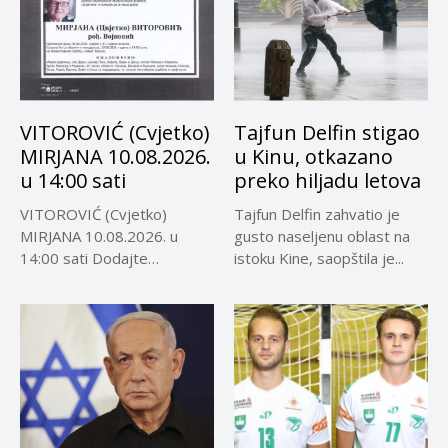
VITOROVIĆ (Cvjetko)
Tajfun Delfin stigao
MIRJANA 10.08.2026.
u Kinu, otkazano
u 14:00 sati
preko hiljadu letova
VITOROVIĆ (Cvjetko)
Tajfun Delfin zahvatio je
MIRJANA 10.08.2026. u
gusto naseljenu oblast na
14:00 sati Dodajte
istoku Kine, saopštila je...
Visokoin.com u omiljene
izvore...