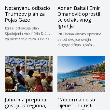
Netanyahu odbacio
Adnan Balta i Emir
Trumpov plan za
Omanović oprostili
Pojas Gaze
se od aktivnog
igranja
Izrael odbacuje plan
Sjedinjenih Američkih Država
RK Bosna Visoko oprostio
za postizanje mira u Pojasu
se od dvojice svojih
Gaze,...
dugogodišnjih igrača –
Adnana...
Jahorina prepuna
“Nenormalne su
gostiju iz regiona,
cijene” – Turist