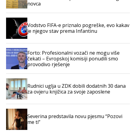
novca
Vodstvo FIFA-e priznalo pogreške, evo kakav
je njegov stav prema Infantinu
Forto: Profesionalni vozači ne mogu više
čekati – Evropskoj komisiji ponudili smo
provodivo rješenje
Rudnici uglja u ZDK dobili dodatnih 30 dana
za ovjeru knjižica za svoje zaposlene
Severina predstavila novu pjesmu “Pozovi
me ti”