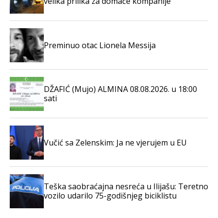
velika prilika za domaće kompanije
Preminuo otac Lionela Messija
DŽAFIĆ (Mujo) ALMINA 08.08.2026. u 18:00
sati
Vučić sa Zelenskim: Ja ne vjerujem u EU
Teška saobraćajna nesreća u Ilijašu: Teretno
vozilo udarilo 75-godišnjeg biciklistu