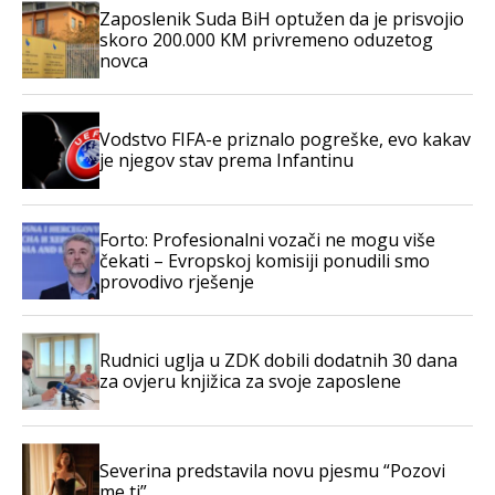
Zaposlenik Suda BiH optužen da je prisvojio
skoro 200.000 KM privremeno oduzetog
novca
Vodstvo FIFA-e priznalo pogreške, evo kakav
je njegov stav prema Infantinu
Forto: Profesionalni vozači ne mogu više
čekati – Evropskoj komisiji ponudili smo
provodivo rješenje
Rudnici uglja u ZDK dobili dodatnih 30 dana
za ovjeru knjižica za svoje zaposlene
Severina predstavila novu pjesmu “Pozovi
me ti”