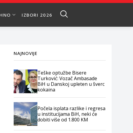
EHNO
IZBORI 2026
NAJNOVIJE
Teške optužbe Bisere
Turković: Vozač Ambasade
BiH u Danskoj upleten u šverc
kokaina
Počela isplata razlike i regresa
u institucijama BiH, neki će
dobiti više od 1.800 KM