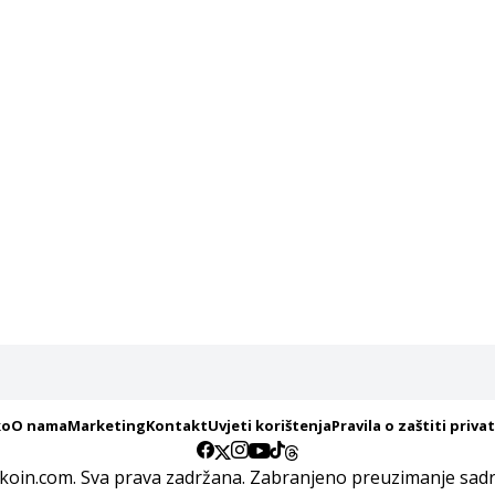
ko
O nama
Marketing
Kontakt
Uvjeti korištenja
Pravila o zaštiti priva
koin.com. Sva prava zadržana. Zabranjeno preuzimanje sadrž