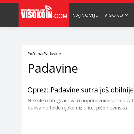
NAJNOVIJE
VISOKO
Početna
Padavine
Padavine
Oprez: Padavine sutra još obilnije
Nekoliko bh. gradova u popdnevnim satima zahv
bukvalno tekle rijeke niz ulice, piše novinska...