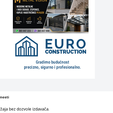
tnosti
aja bez dozvole izdavača.