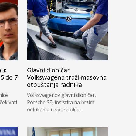
nu:
Glavni dioničar
5 do 7
Volkswagena traži masovna
otpuštanja radnika
mice
Volkswagenov glavni dioničar,
čekivati
Porsche SE, insistira na brzim
odlukama u sporu oko...