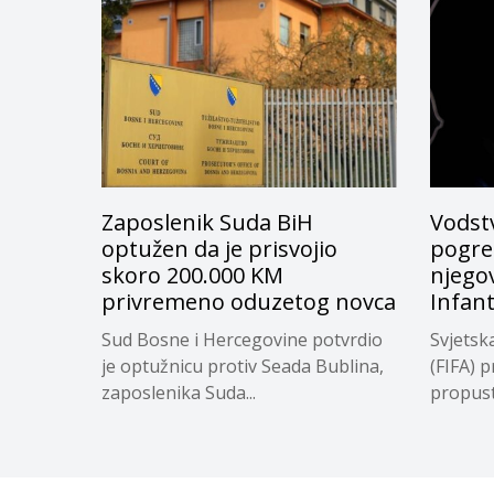
Zaposlenik Suda BiH
Vodstv
optužen da je prisvojio
pogreš
skoro 200.000 KM
njego
privremeno oduzetog novca
Infan
Sud Bosne i Hercegovine potvrdio
Svjetsk
je optužnicu protiv Seada Bublina,
(FIFA) p
zaposlenika Suda...
propuste