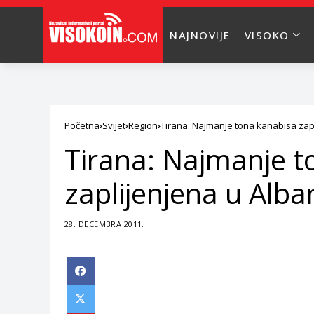
NAJNOVIJE
VISOKO
Početna
Svijet
Region
Tirana: Najmanje tona kanabisa zapl
Tirana: Najmanje t
zaplijenjena u Alban
28. DECEMBRA 2011.