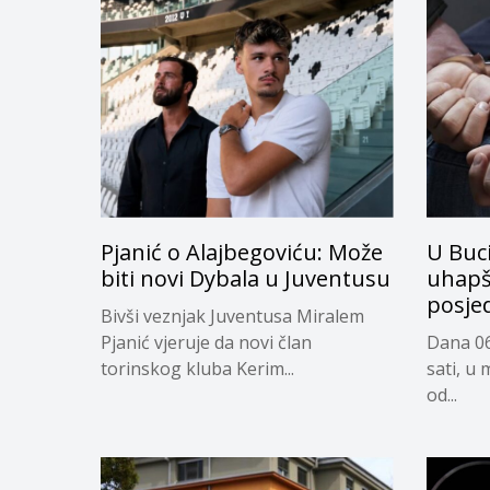
Pjanić o Alajbegoviću: Može
U Buc
biti novi Dybala u Juventusu
uhapš
posje
Bivši veznjak Juventusa Miralem
Pjanić vjeruje da novi član
Dana 06
torinskog kluba Kerim...
sati, u 
od...