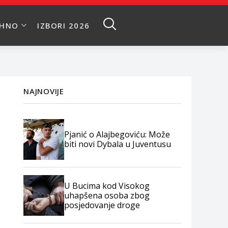
EHNO
IZBORI 2026
NAJNOVIJE
Pjanić o Alajbegoviću: Može
biti novi Dybala u Juventusu
U Bucima kod Visokog
uhapšena osoba zbog
posjedovanje droge