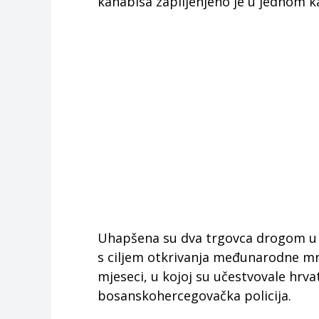
kanabisa zaplijenjeno je u jednom 
Uhapšena su dva trgovca drogom u o
s ciljem otkrivanja međunarodne mr
mjeseci, u kojoj su učestvovale hrva
bosanskohercegovačka policija.