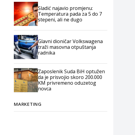
Sladić najavio promjenu:
Temperatura pada za 5 do 7
stepeni, ali ne dugo
Glavni dioničar Volkswagena
traži masovna otpuštanja
radnika
Zaposlenik Suda BiH optužen
da je prisvojio skoro 200.000
KM privremeno oduzetog
novca
MARKETING