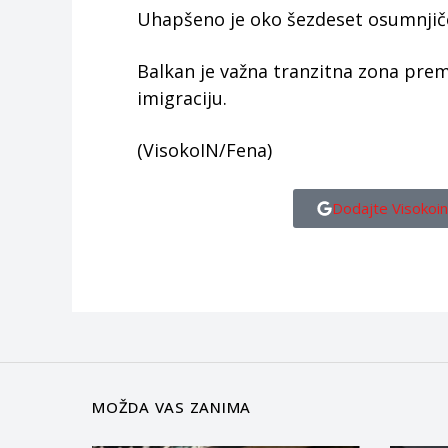
Uhapšeno je oko šezdeset osumnjiče
Balkan je važna tranzitna zona prem
imigraciju.
(VisokoIN/Fena)
Dodajte Visokoin
MOŽDA VAS ZANIMA