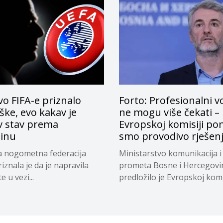
o FIFA-e priznalo
Forto: Profesionalni v
ke, evo kakav je
ne mogu više čekati –
v stav prema
Evropskoj komisiji pon
tinu
smo provodivo rješen
a nogometna federacija
Ministarstvo komunikacija i
riznala je da je napravila
prometa Bosne i Hercegovi
 u vezi...
predložilo je Evropskoj komi
privremeno...