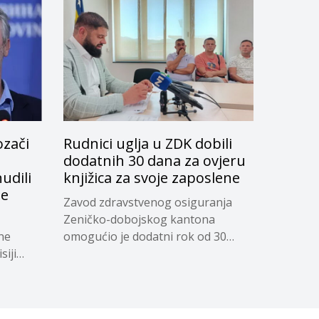
ozači
Rudnici uglja u ZDK dobili
dodatnih 30 dana za ovjeru
udili
knjižica za svoje zaposlene
je
Zavod zdravstvenog osiguranja
Zeničko-dobojskog kantona
ne
omogućio je dodatni rok od 30
siji
dana...