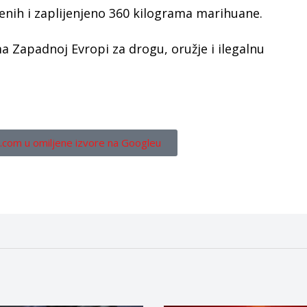
nih i zaplijenjeno 360 kilograma marihuane.
a Zapadnoj Evropi za drogu, oružje i ilegalnu
.com u omiljene izvore na Googleu