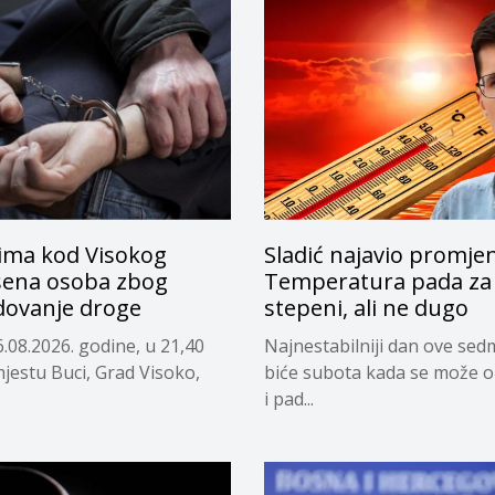
ima kod Visokog
Sladić najavio promje
ena osoba zbog
Temperatura pada za 
dovanje droge
stepeni, ali ne dugo
.08.2026. godine, u 21,40
Najnestabilniji dan ove sed
mjestu Buci, Grad Visoko,
biće subota kada se može o
i pad...