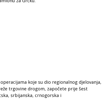
kamionu za Grčku.
peracijama koje su dio regionalnog djelovanja,
eže trgovine drogom, započete prije šest
tska, srbijanska, crnogorska i