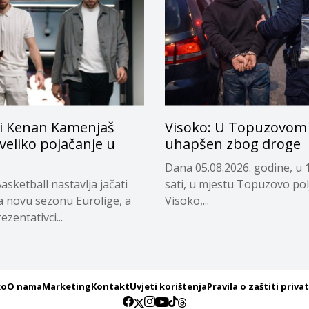
i Kenan Kamenjaš
Visoko: U Topuzovom 
 veliko pojačanje u
uhapšen zbog droge
Dana 05.08.2026. godine, u 
asketball nastavlja jačati
sati, u mjestu Topuzovo pol
a novu sezonu Eurolige, a
Visoko,...
ezentativci...
ko
O nama
Marketing
Kontakt
Uvjeti korištenja
Pravila o zaštiti priva