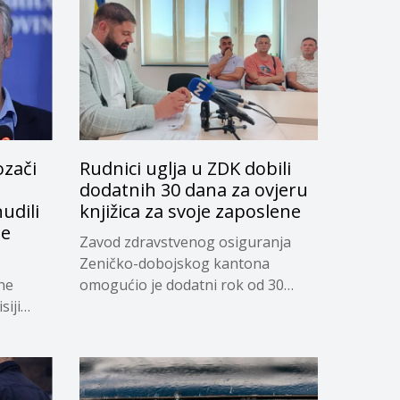
ozači
Rudnici uglja u ZDK dobili
dodatnih 30 dana za ovjeru
udili
knjižica za svoje zaposlene
je
Zavod zdravstvenog osiguranja
Zeničko-dobojskog kantona
ne
omogućio je dodatni rok od 30
siji
dana...