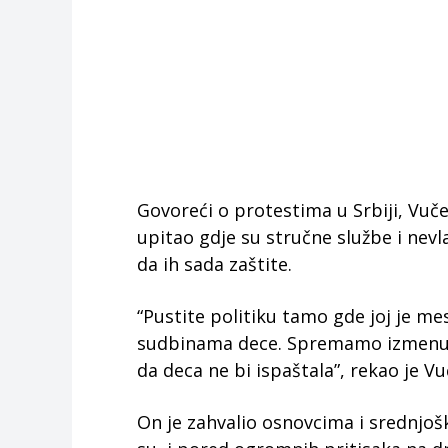
Govoreći o protestima u Srbiji, Vučev
upitao gdje su stručne službe i nevl
da ih sada zaštite.
“Pustite politiku tamo gde joj je me
sudbinama dece. Spremamo izmenu 
da deca ne bi ispaštala”, rekao je Vuč
On je zahvalio osnovcima i srednjošk