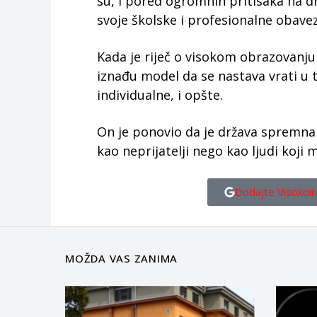
su, i pored ogromnih pritisaka na d
svoje školske i profesionalne obavez
Kada je riječ o visokom obrazovanju
iznađu model da se nastava vrati u to
individualne, i opšte.
On je ponovio da je država spremn
kao neprijatelji nego kao ljudi koji
Dodajte Visokoin
MOŽDA VAS ZANIMA