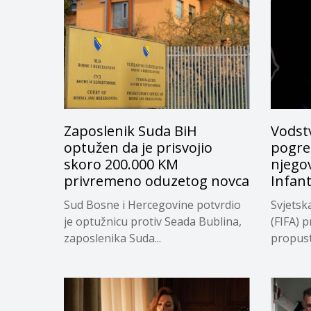
Zaposlenik Suda BiH
Vodstv
optužen da je prisvojio
pogreš
skoro 200.000 KM
njego
privremeno oduzetog novca
Infan
Sud Bosne i Hercegovine potvrdio
Svjetsk
je optužnicu protiv Seada Bublina,
(FIFA) p
zaposlenika Suda...
propuste