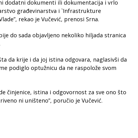
ni dodatni dokumenti ili dokumentacija i vrlo
rstvo građevinarstva i `Infrastrukture
 Vlade”, rekao je Vučević, prenosi Srna.
bije do sada objavljeno nekoliko hiljada stranica
.
a da krije i da joj istina odgovara, naglasivši da
jeme podiglo optužnicu da ne raspolože svom
de činjenice, istina i odgovornost za sve ono što
riveno ni uništeno”, poručio je Vučević.