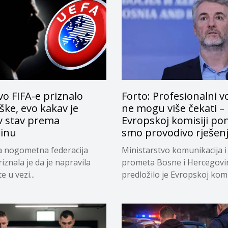
o FIFA-e priznalo
Forto: Profesionalni v
ke, evo kakav je
ne mogu više čekati –
v stav prema
Evropskoj komisiji pon
tinu
smo provodivo rješen
a nogometna federacija
Ministarstvo komunikacija i
riznala je da je napravila
prometa Bosne i Hercegovi
 u vezi...
predložilo je Evropskoj komi
privremeno...