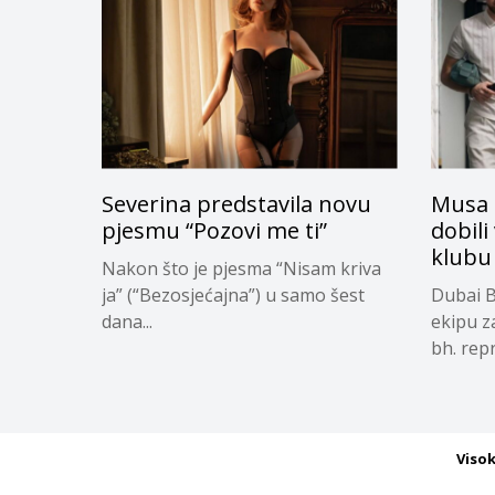
Severina predstavila novu
Musa 
pjesmu “Pozovi me ti”
dobili
klubu
Nakon što je pjesma “Nisam kriva
ja” (“Bezosjećajna”) u samo šest
Dubai B
dana...
ekipu z
bh. repr
Viso