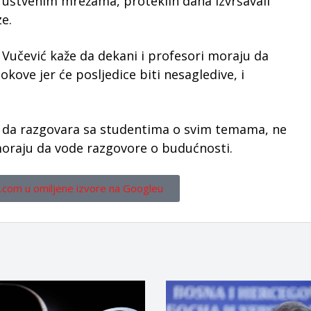
ruštvenim mrežama, proteklih dana izvršavali
e.
 Vučević kaže da dekani i profesori moraju da
kove jer će posljedice biti nesagledive, i
a da razgovara sa studentima o svim temama, ne
 moraju da vode razgovore o budućnosti.
.com u omiljene izvore na Googleu