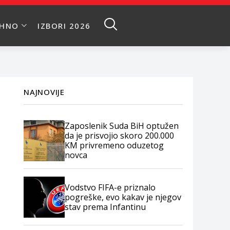
EHNO
IZBORI 2026
NAJNOVIJE
Zaposlenik Suda BiH optužen
da je prisvojio skoro 200.000
KM privremeno oduzetog
novca
Vodstvo FIFA-e priznalo
pogreške, evo kakav je njegov
stav prema Infantinu