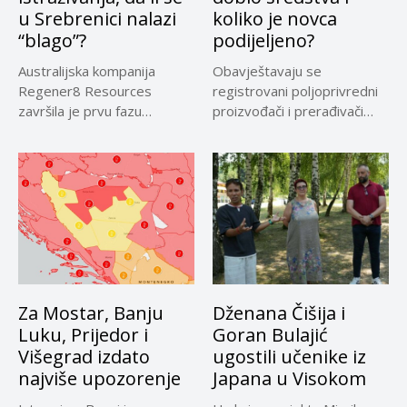
u Srebrenici nalazi
koliko je novca
“blago”?
podijeljeno?
Australijska kompanija
Obavještavaju se
Regener8 Resources
registrovani poljoprivredni
završila je prvu fazu
proizvođači i prerađivači
terenskih istraživanja na
sirovog kravljeg mlijeka koji
projektu...
su...
Za Mostar, Banju
Dženana Čišija i
Luku, Prijedor i
Goran Bulajić
Višegrad izdato
ugostili učenike iz
najviše upozorenje
Japana u Visokom