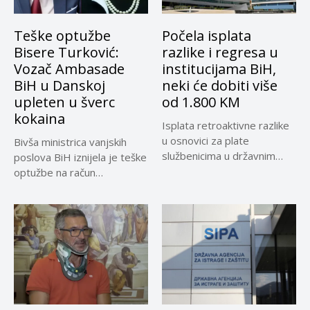
Teške optužbe
Počela isplata
Bisere Turković:
razlike i regresa u
Vozač Ambasade
institucijama BiH,
BiH u Danskoj
neki će dobiti više
upleten u šverc
od 1.800 KM
kokaina
Isplata retroaktivne razlike
u osnovici za plate
Bivša ministrica vanjskih
službenicima u državnim
poslova BiH iznijela je teške
institucijama BiH...
optužbe na račun
sadašnjeg...