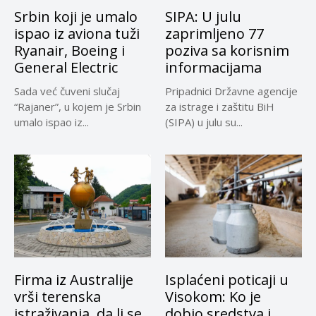
Srbin koji je umalo
SIPA: U julu
ispao iz aviona tuži
zaprimljeno 77
Ryanair, Boeing i
poziva sa korisnim
General Electric
informacijama
Sada već čuveni slučaj
Pripadnici Državne agencije
“Rajaner”, u kojem je Srbin
za istrage i zaštitu BiH
umalo ispao iz...
(SIPA) u julu su...
Firma iz Australije
Isplaćeni poticaji u
vrši terenska
Visokom: Ko je
istraživanja, da li se
dobio sredstva i