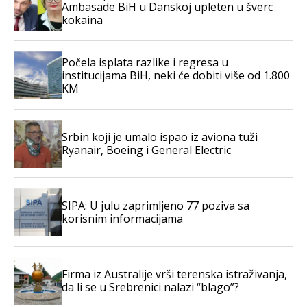
Ambasade BiH u Danskoj upleten u šverc
kokaina
Počela isplata razlike i regresa u
institucijama BiH, neki će dobiti više od 1.800
KM
Srbin koji je umalo ispao iz aviona tuži
Ryanair, Boeing i General Electric
SIPA: U julu zaprimljeno 77 poziva sa
korisnim informacijama
Firma iz Australije vrši terenska istraživanja,
da li se u Srebrenici nalazi “blago”?