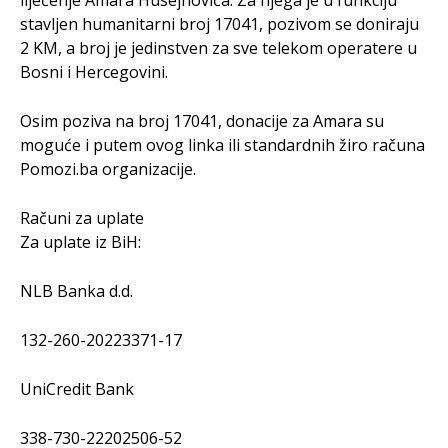
liječenje Amara Husejnovića. Za njega je u funkciju
stavljen humanitarni broj 17041, pozivom se doniraju
2 KM, a broj je jedinstven za sve telekom operatere u
Bosni i Hercegovini.
Osim poziva na broj 17041, donacije za Amara su
moguće i putem ovog linka ili standardnih žiro računa
Pomozi.ba organizacije.
Računi za uplate
Za uplate iz BiH:
NLB Banka d.d.
132-260-20223371-17
UniCredit Bank
338-730-22202506-52