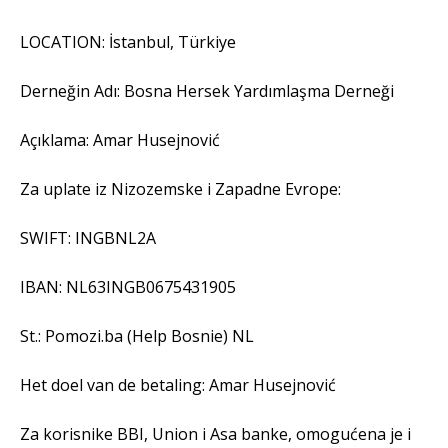
LOCATION: İstanbul, Türkiye
Derneğin Adı: Bosna Hersek Yardımlaşma Derneği
Açıklama: Amar Husejnović
Za uplate iz Nizozemske i Zapadne Evrope:
SWIFT: INGBNL2A
IBAN: NL63INGB0675431905
St.: Pomozi.ba (Help Bosnie) NL
Het doel van de betaling: Amar Husejnović
Za korisnike BBI, Union i Asa banke, omogućena je i