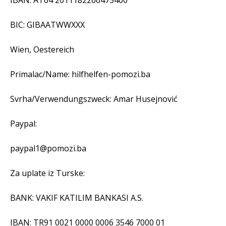
IBAN: AT64 2011182266475400
BIC: GIBAATWWXXX
Wien, Oestereich
Primalac/Name: hilfhelfen-pomozi.ba
Svrha/Verwendungszweck: Amar Husejnović
Paypal:
paypal1@pomozi.ba
Za uplate iz Turske:
BANK: VAKIF KATILIM BANKASI A.S.
IBAN: TR91 0021 0000 0006 3546 7000 01