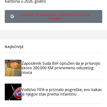
kantona u 2026. godini.
Dodajte Visokoin.com u omiljene izvore na
Googleu
NAJNOVIJE
Zaposlenik Suda BiH optužen da je prisvojio
skoro 200.000 KM privremeno oduzetog
novca
Vodstvo FIFA-e priznalo pogreške, evo kakav
je njegov stav prema Infantinu