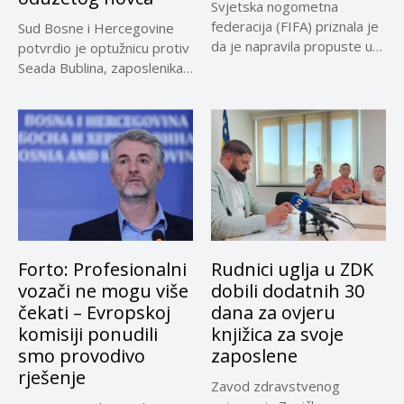
Svjetska nogometna
federacija (FIFA) priznala je
Sud Bosne i Hercegovine
da je napravila propuste u
potvrdio je optužnicu protiv
vezi...
Seada Bublina, zaposlenika
Suda...
Forto: Profesionalni
Rudnici uglja u ZDK
vozači ne mogu više
dobili dodatnih 30
čekati – Evropskoj
dana za ovjeru
komisiji ponudili
knjižica za svoje
smo provodivo
zaposlene
rješenje
Zavod zdravstvenog