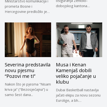
osiguranja Zeničko-
Ministarstvo komunikacija i
dobojskog kantona
prometa Bosne i
omogućio je dodatni rok od
Hercegovine predložilo je
30 dana...
Evropskoj komisiji
privremeno...
Severina predstavila
Musa i Kenan
novu pjesmu
Kamenjaš dobili
“Pozovi me ti”
veliko pojačanje u
klubu
Nakon što je pjesma “Nisam
kriva ja” (“Bezosjećajna”) u
Dubai Basketball nastavlja
samo šest dana...
jačati ekipu za novu sezonu
Eurolige, a bh.
reprezentativci...