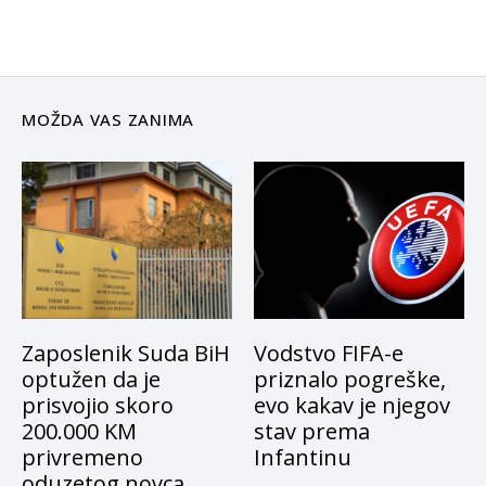
MOŽDA VAS ZANIMA
Zaposlenik Suda BiH
Vodstvo FIFA-e
optužen da je
priznalo pogreške,
prisvojio skoro
evo kakav je njegov
200.000 KM
stav prema
privremeno
Infantinu
oduzetog novca