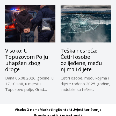
Visoko: U
Teška nesreća:
Topuzovom Polju
Četiri osobe
uhapšen zbog
ozlijeđene, među
droge
njima i dijete
Dana 05.08.2026. godine, u
Četiri osobe, među kojima i
17,10 sati, u mjestu
dijete rođeno 2025. godine,
Topuzovo polje, Grad
zadobile su teške...
Visoko,...
Visoko
O nama
Marketing
Kontakt
Uvjeti korištenja
Pravila o zaštiti privatnosti