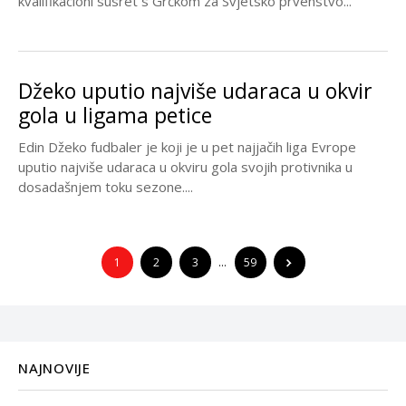
kvalifikacioni susret s Grčkom za Svjetsko prvenstvo...
Džeko uputio najviše udaraca u okvir
gola u ligama petice
Edin Džeko fudbaler je koji je u pet najjačih liga Evrope
uputio najviše udaraca u okviru gola svojih protivnika u
dosadašnjem toku sezone....
1
2
3
…
59
NAJNOVIJE