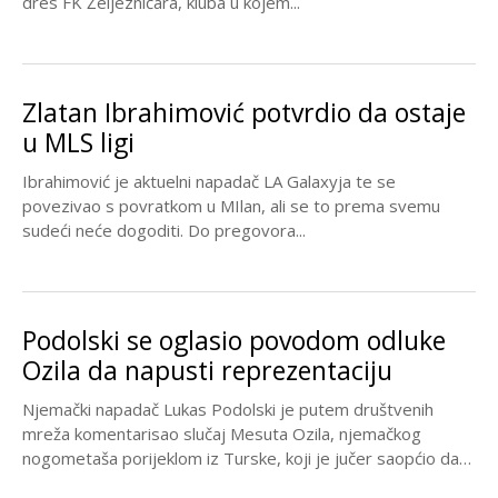
dres FK Željezničara, kluba u kojem...
Zlatan Ibrahimović potvrdio da ostaje
u MLS ligi
Ibrahimović je aktuelni napadač LA Galaxyja te se
povezivao s povratkom u MIlan, ali se to prema svemu
sudeći neće dogoditi. Do pregovora...
Podolski se oglasio povodom odluke
Ozila da napusti reprezentaciju
Njemački napadač Lukas Podolski je putem društvenih
mreža komentarisao slučaj Mesuta Ozila, njemačkog
nogometaša porijeklom iz Turske, koji je jučer saopćio da
napušta...