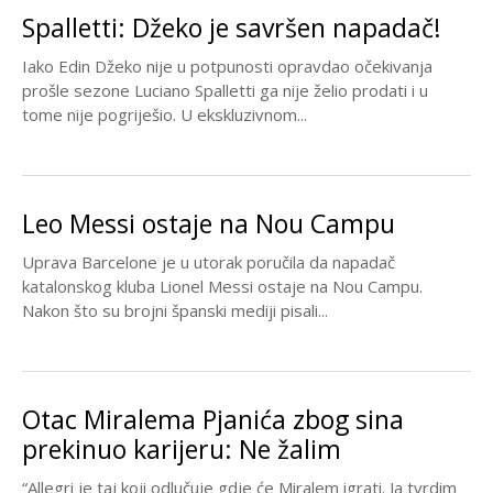
Spalletti: Džeko je savršen napadač!
Iako Edin Džeko nije u potpunosti opravdao očekivanja
prošle sezone Luciano Spalletti ga nije želio prodati i u
tome nije pogriješio. U ekskluzivnom...
Leo Messi ostaje na Nou Campu
Uprava Barcelone je u utorak poručila da napadač
katalonskog kluba Lionel Messi ostaje na Nou Campu.
Nakon što su brojni španski mediji pisali...
Otac Miralema Pjanića zbog sina
prekinuo karijeru: Ne žalim
“Allegri je taj koji odlučuje gdje će Miralem igrati. Ja tvrdim