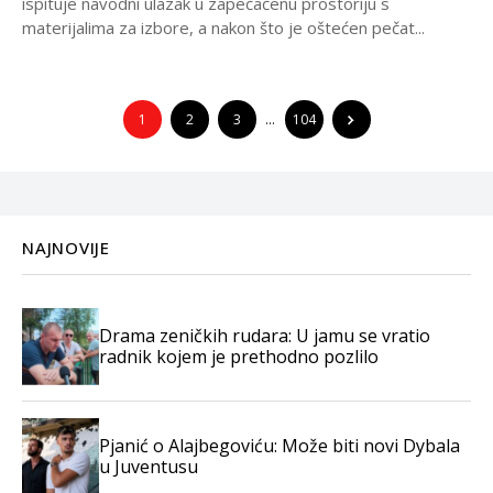
ispituje navodni ulazak u zapečaćenu prostoriju s
materijalima za izbore, a nakon što je oštećen pečat...
1
2
3
…
104
NAJNOVIJE
Drama zeničkih rudara: U jamu se vratio
radnik kojem je prethodno pozlilo
Pjanić o Alajbegoviću: Može biti novi Dybala
u Juventusu