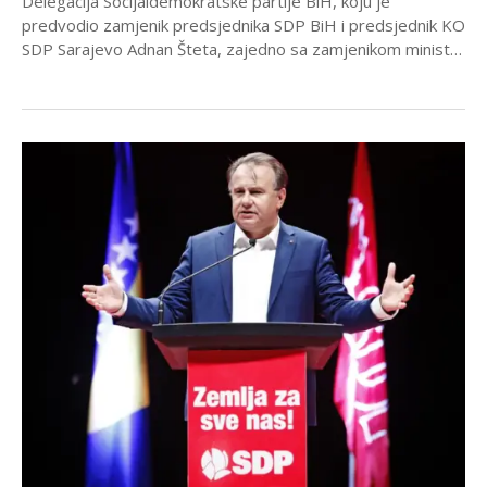
Delegacija Socijaldemokratske partije BiH, koju je
predvodio zamjenik predsjednika SDP BiH i predsjednik KO
SDP Sarajevo Adnan Šteta, zajedno sa zamjenikom ministra
finansija...