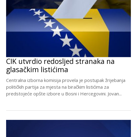
CIK utvrdio redosljed stranaka na
glasačkim listićima
Centralna izborna komisija provela je postupak žrijebanja
političkih partija za mjesta na biračkim listićima za
predstojeće opšte izbore u Bosni i Hercegovini. Jovan...