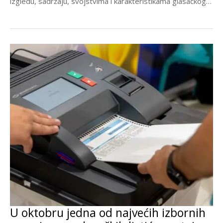
izgledu, sadržaju, svojstvima i karakteristikama glasačkog
listića za...
U oktobru jedna od najvećih izbornih