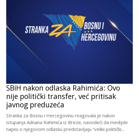
SBiH nakon odlaska Rahimića: Ovo
nije politički transfer, već pritisak
javnog preduzeća
Stranka za Bosnu i Hercegovinu reagovala je nakon
istupanja Adnana Rahimića iz Breze, navodeći da medijski
napisi o njegovom odlasku predstavljaju “veliki politički...