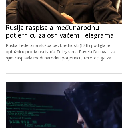
Rusija raspisala međunarodnu
potjernicu za osnivačem Telegrama
Ruska Federalna služba bezbjednosti (FSB) podigla je
optužnicu protiv osnivača Telegrama Pavela Durova i za
njim raspisala međunarodnu potjernicu, tereteći ga za
omogućavanje...