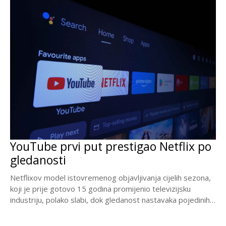
YouTube prvi put prestigao Netflix po
gledanosti
Netflixov model istovremenog objavljivanja cijelih sezona,
koji je prije gotovo 15 godina promijenio televizijsku
industriju, polako slabi, dok gledanost nastavaka pojedinih
popularnih serija...