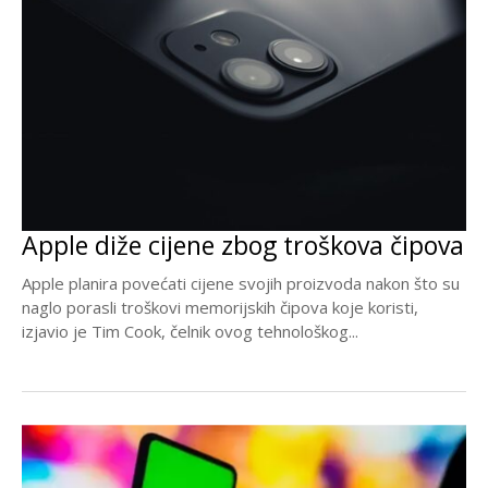
Apple diže cijene zbog troškova čipova
Apple planira povećati cijene svojih proizvoda nakon što su
naglo porasli troškovi memorijskih čipova koje koristi,
izjavio je Tim Cook, čelnik ovog tehnološkog...