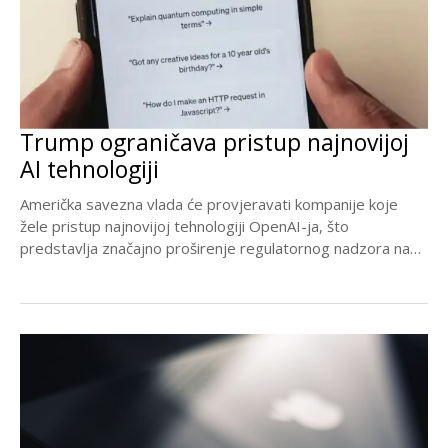
Trump ograničava pristup najnovijoj
AI tehnologiji
Američka savezna vlada će provjeravati kompanije koje
žele pristup najnovijoj tehnologiji OpenAI-ja, što
predstavlja značajno proširenje regulatornog nadzora nad
Silicijskom dolinom od strane...