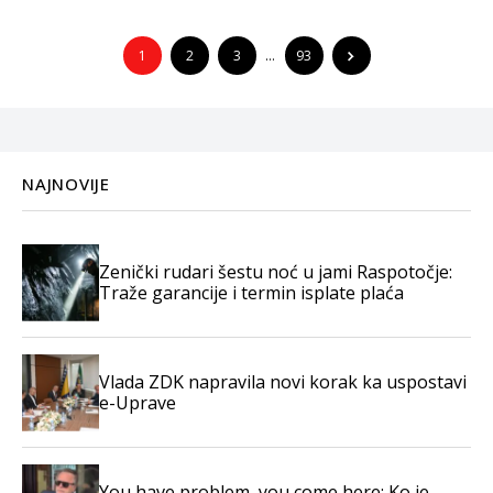
1
2
3
…
93
NAJNOVIJE
Zenički rudari šestu noć u jami Raspotočje:
Traže garancije i termin isplate plaća
Vlada ZDK napravila novi korak ka uspostavi
e-Uprave
You have problem, you come here: Ko je