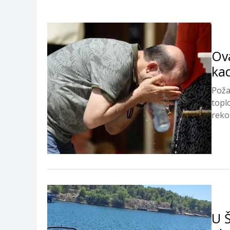
Ova
ka
Poža
topl
reko
U 