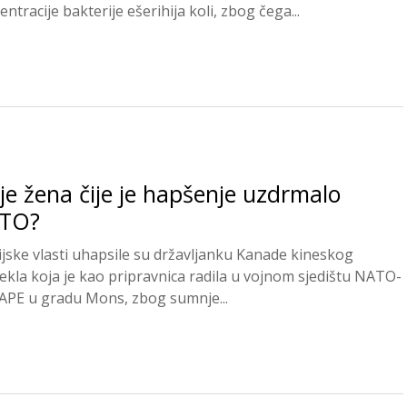
ntracije bakterije ešerihija koli, zbog čega...
je žena čije je hapšenje uzdrmalo
TO?
ijske vlasti uhapsile su državljanku Kanade kineskog
jekla koja je kao pripravnica radila u vojnom sjedištu NATO-
APE u gradu Mons, zbog sumnje...