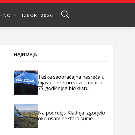
EHNO
IZBORI 2026
NAJNOVIJE
Teška saobraćajna nesreća u
Ilijašu: Teretno vozilo udarilo
75-godišnjeg biciklistu
Na području Kladnja izgorjelo
oko osam hektara šume