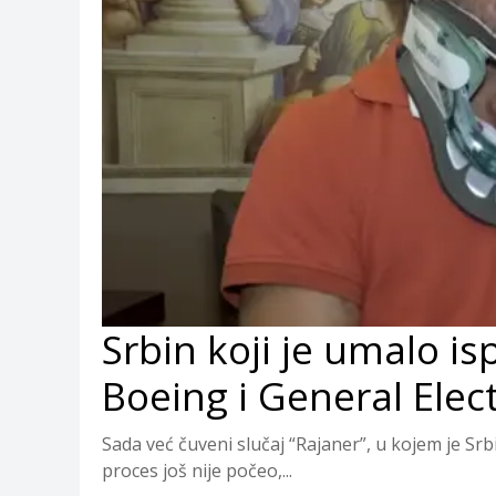
Srbin koji je umalo is
Boeing i General Elect
Sada već čuveni slučaj “Rajaner”, u kojem je Srbi
proces još nije počeo,...