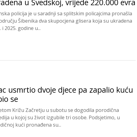
adena u Švedskoj, vrijede 220.000 evra
ska policija je u saradnji sa splitskim policajcima pronašla
odručju Šibenika dva skupocjena glisera koja su ukradena
 i 2025. godine u...
c usmrtio dvoje djece pa zapalio kuću
bio se
etom Križu Začretju u subotu se dogodila porodična
dija u kojoj su život izgubile tri osobe. Podsjetimo, u
dičnoj kući pronađena su...