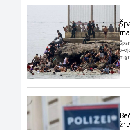
Špa
ma
Špan
svoj
migra
Beč
žrt