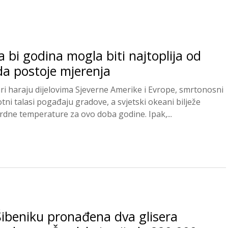
 bi godina mogla biti najtoplija od
da postoje mjerenja
ri haraju dijelovima Sjeverne Amerike i Evrope, smrtonosni
otni talasi pogađaju gradove, a svjetski okeani bilježe
rdne temperature za ovo doba godine. Ipak,...
Šibeniku pronađena dva glisera