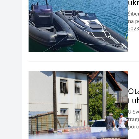
ukr
Šiben
na p
2023.
Ota
i u
U Sv
trage
poro