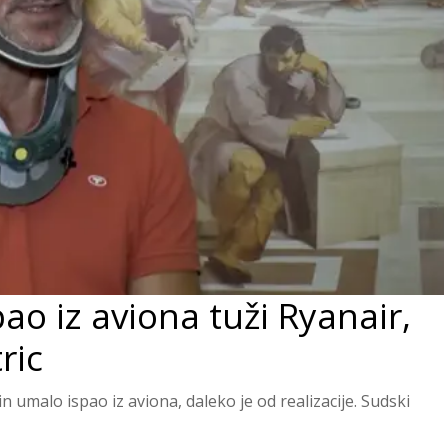
pao iz aviona tuži Ryanair,
ric
n umalo ispao iz aviona, daleko je od realizacije. Sudski