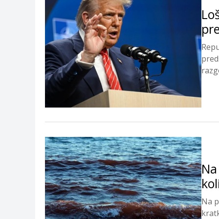
Loš
pr
Repu
pred
razgo
Na 
kol
Na p
krat