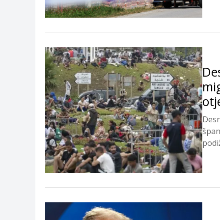
Des
mig
otj
Desni
špan
podiž