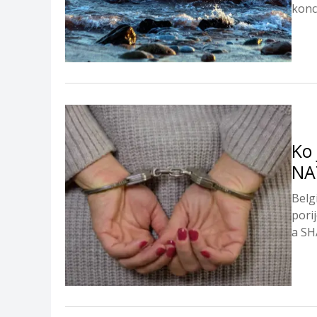
konce
Ko 
NA
Belg
pori
a SH