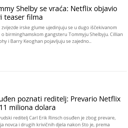
my Shelby se vraća: Netflix objavio
i teaser filma
e zvijezde irske glume ujedinjuju se u dugo iščekivanom
u o birminghamskom gangsteru Tommyju Shelbyju. Cillian
hy i Barry Keoghan pojavljuju se zajedno...
đen poznati reditelj: Prevario Netflix
11 miliona dolara
vudski reditelj Carl Erik Rinsch osuđen je zbog prevare,
ja novca i drugih krivičnih djela nakon što je, prema