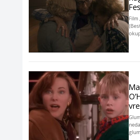
Fes
Film
(Bes
okupl
Mac
O’
vr
Glum
neda
glum