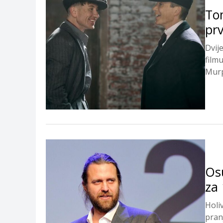
Tom
prv
Dvij
film
Murp
Osu
za 
Holi
pran