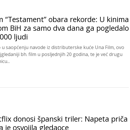
m “Testament” obara rekorde: U kinima
rom BiH za samo dva dana ga pogledalo
000 ljudi
 u saopćenju navode iz distributerske kuće Una Film, ovo
jgledaniji bh. film u posljednjih 20 godina, te je već drugu
cu...
flix donosi španski triler: Napeta priča
a je osvojila gledaoce