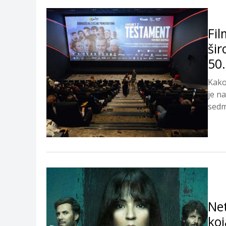
Fil
ši
50.
Kako
je na
sedmi
Net
koj