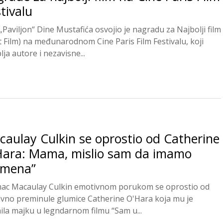
tivalu
 „Paviljon“ Dine Mustafića osvojio je nagradu za Najbolji film
t Film) na međunarodnom Cine Paris Film Festivalu, koji
ja autore i nezavisne...
aulay Culkin se oprostio od Catherine
Hara: Mama, mislio sam da imamo
emena”
ac Macaulay Culkin emotivnom porukom se oprostio od
vno preminule glumice Catherine O'Hara koja mu je
ila majku u legndarnom filmu “Sam u...