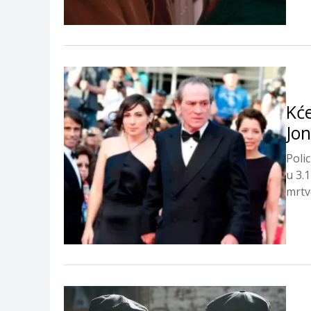
Kć
Jon
Polic
u 3.
mrtv