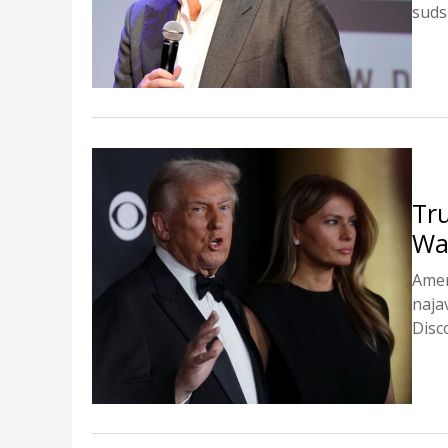
suds
Tru
Wa
Amer
naja
Disc
72 mi