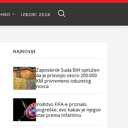
EHNO
IZBORI 2026
NAJNOVIJE
Zaposlenik Suda BiH optužen
da je prisvojio skoro 200.000
KM privremeno oduzetog
novca
Vodstvo FIFA-e priznalo
pogreške, evo kakav je njegov
stav prema Infantinu