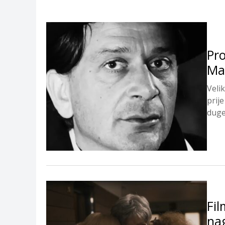
Pro
Ma
Veli
prij
duge 
Fil
nag