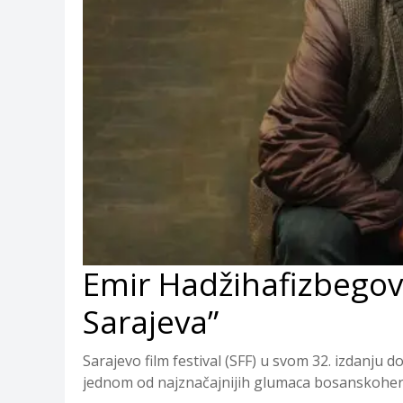
Emir Hadžihafizbegov
Sarajeva”
Sarajevo film festival (SFF) u svom 32. izdanju 
jednom od najznačajnijih glumaca bosanskoherc