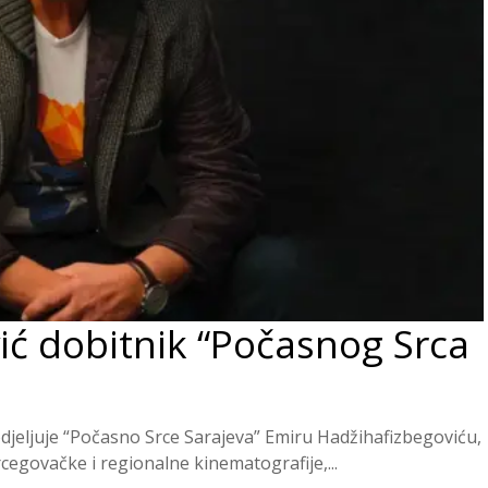
ić dobitnik “Počasnog Srca
dodjeljuje “Počasno Srce Sarajeva” Emiru Hadžihafizbegoviću,
egovačke i regionalne kinematografije,...