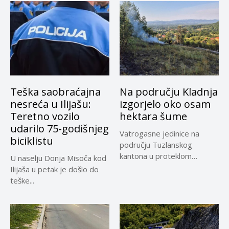
Teška saobraćajna
Na području Kladnja
nesreća u Ilijašu:
izgorjelo oko osam
Teretno vozilo
hektara šume
udarilo 75-godišnjeg
Vatrogasne jedinice na
biciklistu
području Tuzlanskog
kantona u proteklom
U naselju Donja Misoča kod
periodu imale su više...
Ilijaša u petak je došlo do
teške...