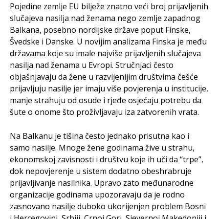
Pojedine zemlje EU bilježe znatno veći broj prijavljenih
slučajeva nasilja nad ženama nego zemlje zapadnog
Balkana, posebno nordijske države poput Finske,
Švedske i Danske. U novijim analizama Finska je među
državama koje su imale najviše prijavljenih slučajeva
nasilja nad ženama u Evropi. Stručnjaci često
objašnjavaju da žene u razvijenijim društvima češće
prijavljuju nasilje jer imaju više povjerenja u institucije,
manje strahuju od osude i rjeđe osjećaju potrebu da
šute o onome što proživljavaju iza zatvorenih vrata.
Na Balkanu je tišina često jednako prisutna kao i
samo nasilje. Mnoge žene godinama žive u strahu,
ekonomskoj zavisnosti i društvu koje ih uči da “trpe”,
dok nepovjerenje u sistem dodatno obeshrabruje
prijavljivanje nasilnika. Upravo zato međunarodne
organizacije godinama upozoravaju da je rodno
zasnovano nasilje duboko ukorijenjen problem Bosni
i Hercegovini, Srbiji, Crnoj Gori, Sjevernoj Makedoniji i