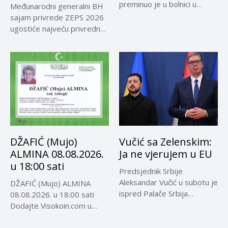
preminuo je u bolnici u
Međunarodni generalni BH
Rosariju...
sajam privrede ZEPS 2026
ugostiće najveću privrednu
delegaciju iz...
DŽAFIĆ (Mujo)
Vučić sa Zelenskim:
ALMINA 08.08.2026.
Ja ne vjerujem u EU
u 18:00 sati
Predsjednik Srbije
Aleksandar Vučić u subotu je
DŽAFIĆ (Mujo) ALMINA
ispred Palače Srbija
08.08.2026. u 18:00 sati
dočekao predsjednika...
Dodajte Visokoin.com u
omiljene izvore...