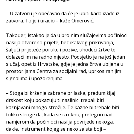
– U zatvoru je obećavao da će je ubiti kada izađe iz
zatvora. To je i uradio – kaže Omerović.
Također, istakao je da u brojnim slučajevima počinioci
nasilja otvoreno prijete, bez ikakvog prikrivanja,
šaljući prijeteće poruke i pozive, uhodеći žrtve te
dolazeći im na radno mjesto. Podsjetio je na još jedan
slučaj, opet iz Hrvatske, gdje je jedna žrtva ubijena u
prostorijama Centra za socijalni rad, uprkos ranijim
signalima i upozorenjima.
– Stoga bi kršenje zabrane prilaska, predumišljaj i
drskost koju pokazuju ti nasilnici trebali biti
kažnjavani mnogo strožije. Te kazne bi trebale biti
toliko stroge da, kada se izreknu, pretegnu nad
namjerom da počinioci nasilja povrijede nekoga,
dakle, instrument kojeg se neko zaista boji –