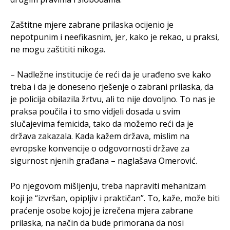
Zaštitne mjere zabrane prilaska ocijenio je
nepotpunim i neefikasnim, jer, kako je rekao, u praksi,
ne mogu zaštititi nikoga.
– Nadležne institucije će reći da je urađeno sve kako
treba i da je doneseno rješenje o zabrani prilaska, da
je policija obilazila žrtvu, ali to nije dovoljno. To nas je
praksa poučila i to smo vidjeli dosada u svim
slučajevima femicida, tako da možemo reći da je
država zakazala. Kada kažem država, mislim na
evropske konvencije o odgovornosti države za
sigurnost njenih građana – naglašava Omerović.
Po njegovom mišljenju, treba napraviti mehanizam
koji je “izvršan, opipljiv i praktičan”. To, kaže, može biti
praćenje osobe kojoj je izrečena mjera zabrane
prilaska, na način da bude primorana da nosi