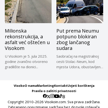
Milionska
Put prema Neumu
rekonstrukcija, a
potpuno blokiran
asfalt već oštećen u
zbog lančanog
Visokom
sudara
U Visokom je 5. jula 2025.
Saobraćaj na magistralnoj
godine zvanično otvoreno
cesti Stolac-Neum, kod
gradilište na dionici...
mjesta Udora, obustavljen
zbog nezgode, saopćeno...
Visoko
O nama
Marketing
Kontakt
Uvjeti korištenja
Pravila o zaštiti privatnosti
Copyright 2010-2026 Visokoin.com. Sva prava zadržana.
Zabranjeno preuzimanje sadržaja bez dozvole izdavača.