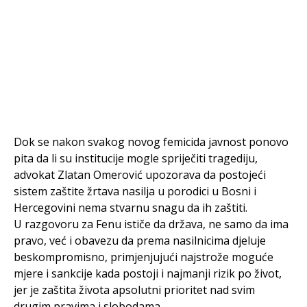
Dok se nakon svakog novog femicida javnost ponovo
pita da li su institucije mogle spriječiti tragediju,
advokat Zlatan Omerović upozorava da postojeći
sistem zaštite žrtava nasilja u porodici u Bosni i
Hercegovini nema stvarnu snagu da ih zaštiti.
U razgovoru za Fenu ističe da država, ne samo da ima
pravo, već i obavezu da prema nasilnicima djeluje
beskompromisno, primjenjujući najstrože moguće
mjere i sankcije kada postoji i najmanji rizik po život,
jer je zaštita života apsolutni prioritet nad svim
drugim pravima i slobodama.