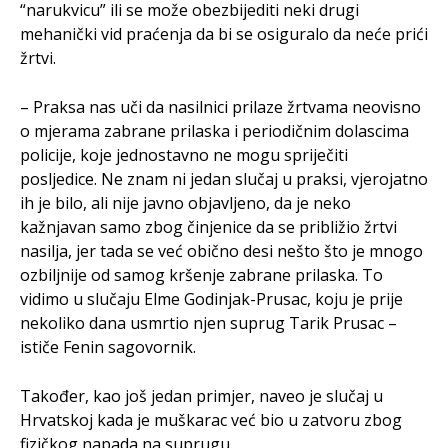
“narukvicu” ili se može obezbijediti neki drugi
mehanički vid praćenja da bi se osiguralo da neće prići
žrtvi.
– Praksa nas uči da nasilnici prilaze žrtvama neovisno
o mjerama zabrane prilaska i periodičnim dolascima
policije, koje jednostavno ne mogu spriječiti
posljedice. Ne znam ni jedan slučaj u praksi, vjerojatno
ih je bilo, ali nije javno objavljeno, da je neko
kažnjavan samo zbog činjenice da se približio žrtvi
nasilja, jer tada se već obično desi nešto što je mnogo
ozbiljnije od samog kršenje zabrane prilaska. To
vidimo u slučaju Elme Godinjak-Prusac, koju je prije
nekoliko dana usmrtio njen suprug Tarik Prusac –
ističe Fenin sagovornik.
Također, kao još jedan primjer, naveo je slučaj u
Hrvatskoj kada je muškarac već bio u zatvoru zbog
fizičkog napada na suprugu.