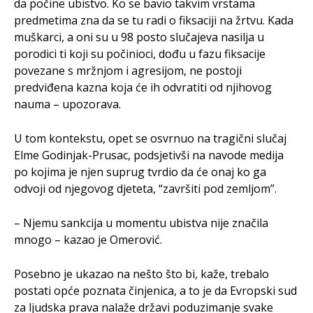
da počine ubistvo. Ko se bavio takvim vrstama
predmetima zna da se tu radi o fiksaciji na žrtvu. Kada
muškarci, a oni su u 98 posto slučajeva nasilja u
porodici ti koji su počinioci, dođu u fazu fiksacije
povezane s mržnjom i agresijom, ne postoji
predviđena kazna koja će ih odvratiti od njihovog
nauma – upozorava.
U tom kontekstu, opet se osvrnuo na tragični slučaj
Elme Godinjak-Prusac, podsjetivši na navode medija
po kojima je njen suprug tvrdio da će onaj ko ga
odvoji od njegovog djeteta, “završiti pod zemljom”.
– Njemu sankcija u momentu ubistva nije značila
mnogo – kazao je Omerović.
Posebno je ukazao na nešto što bi, kaže, trebalo
postati opće poznata činjenica, a to je da Evropski sud
za ljudska prava nalaže državi poduzimanje svake