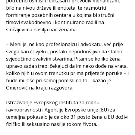
potrebno osmisliti efikasan i provodiv mehanizam,
bilo na nivou države ili entiteta, te razmotriti
formiranje posebnih centara u kojima bi stručni
timovi svakodnevno i kontinuirano radili na
slučajevima nasilja nad ženama.
– Meni je, ne kao profesionalcu i advokatu, već prije
svega kao čovjeku, postalo nepodnošljivo da stalno
svjedočimo ovakvim stvarima. Pitam se koliko žena
upravo sada strepi čekajući da im neko dođe na vrata,
koliko njih u ovom trenutku prima prijeteće poruke – i
bude mi loše pri samoj pomisli na to – kazao je
Omerović na kraju razgovora.
Istraživanje Evropskog instituta za rodnu
ravnopravnosti i Agencije Evropske unije (EU) za
temeljna pokazalo je da oko 31 posto žena u EU doživi
fizičko ili seksualno nasilje tokom života.