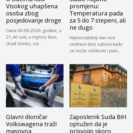
Visokog uhapšena
promjenu:
osoba zbog
Temperatura pada
posjedovanje droge
za 5 do 7 stepeni, ali
ne dugo
Dana 06.08.2026. godine, u
21,40 sati, u mjestu Buci,
Najnestabilniji dan ove
Grad Visoko, od...
sedmice biće subota kada
se može očekivati i pad...
Glavni dioničar
Zaposlenik Suda BiH
Volkswagena traži
optužen da je
masovna
prisvojio skoro