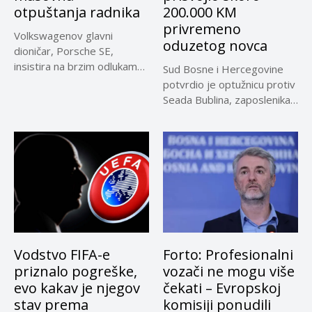
otpuštanja radnika
200.000 KM
privremeno
Volkswagenov glavni
oduzetog novca
dioničar, Porsche SE,
insistira na brzim odlukama
Sud Bosne i Hercegovine
u sporu oko...
potvrdio je optužnicu protiv
Seada Bublina, zaposlenika
Suda...
Vodstvo FIFA-e
Forto: Profesionalni
priznalo pogreške,
vozači ne mogu više
evo kakav je njegov
čekati – Evropskoj
stav prema
komisiji ponudili