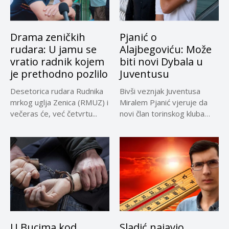
Drama zeničkih
Pjanić o
rudara: U jamu se
Alajbegoviću: Može
vratio radnik kojem
biti novi Dybala u
je prethodno pozlilo
Juventusu
Desetorica rudara Rudnika
Bivši veznjak Juventusa
mrkog uglja Zenica (RMUZ) i
Miralem Pjanić vjeruje da
večeras će, već četvrtu...
novi član torinskog kluba
Kerim...
U Bucima kod
Sladić najavio