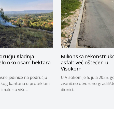
dručju Kladnja
Milionska rekonstrukci
jelo oko osam hektara
asfalt već oštećen u
Visokom
sne jedinice na području
U Visokom je 5. jula 2025. g
skog kantona u proteklom
zvanično otvoreno gradilišt
imale su više...
dionici...