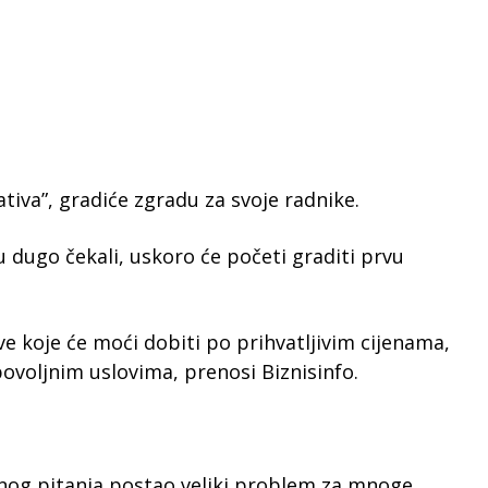
tiva”, gradiće zgradu za svoje radnike.
 dugo čekali, uskoro će početi graditi prvu
ove koje će moći dobiti po prihvatljivim cijenama,
povoljnim uslovima, prenosi Biznisinfo.
nog pitanja postao veliki problem za mnoge