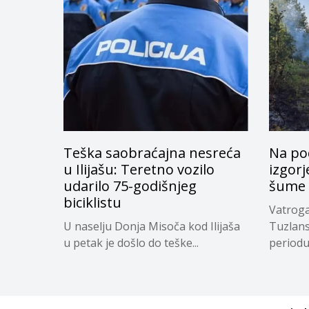
Teška saobraćajna nesreća
Na po
u Ilijašu: Teretno vozilo
izgor
udarilo 75-godišnjeg
šume
biciklistu
Vatroga
U naselju Donja Misoča kod Ilijaša
Tuzlan
u petak je došlo do teške...
periodu 