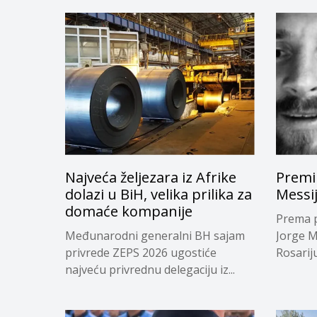
Najveća željezara iz Afrike
Premi
dolazi u BiH, velika prilika za
Messi
domaće kompanije
Prema p
Međunarodni generalni BH sajam
Jorge M
privrede ZEPS 2026 ugostiće
Rosariju.
najveću privrednu delegaciju iz...