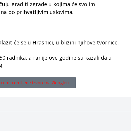
uju graditi zgrade u kojima će svojim
na po prihvatljivim uslovima.
azit će se u Hrasnici, u blizini njihove tvornice.
50 radnika, a ranije ove godine su kazali da u
M.
.com u omiljene izvore na Googleu