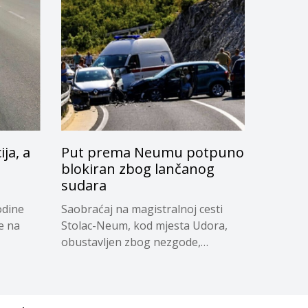
ja, a
Put prema Neumu potpuno
blokiran zbog lančanog
sudara
odine
Saobraćaj na magistralnoj cesti
e na
Stolac-Neum, kod mjesta Udora,
obustavljen zbog nezgode,
saopćeno...