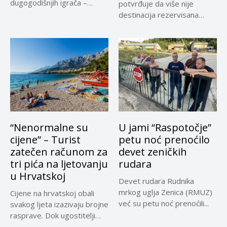
dugogodišnjih igrača –
potvrđuje da više nije
Adnana...
destinacija rezervisana
samo za...
“Nenormalne su
U jami “Raspotočje”
cijene” – Turist
petu noć prenoćilo
zatečen računom za
devet zeničkih
tri pića na ljetovanju
rudara
u Hrvatskoj
Devet rudara Rudnika
mrkog uglja Zenica (RMUZ)
Cijene na hrvatskoj obali
već su petu noć prenoćili...
svakog ljeta izazivaju brojne
rasprave. Dok ugostitelji
upozoravaju...