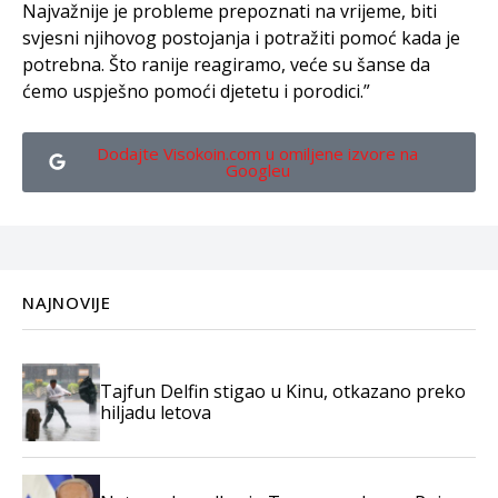
Najvažnije je probleme prepoznati na vrijeme, biti
svjesni njihovog postojanja i potražiti pomoć kada je
potrebna. Što ranije reagiramo, veće su šanse da
ćemo uspješno pomoći djetetu i porodici.”
Dodajte Visokoin.com u omiljene izvore na
Googleu
NAJNOVIJE
Tajfun Delfin stigao u Kinu, otkazano preko
hiljadu letova