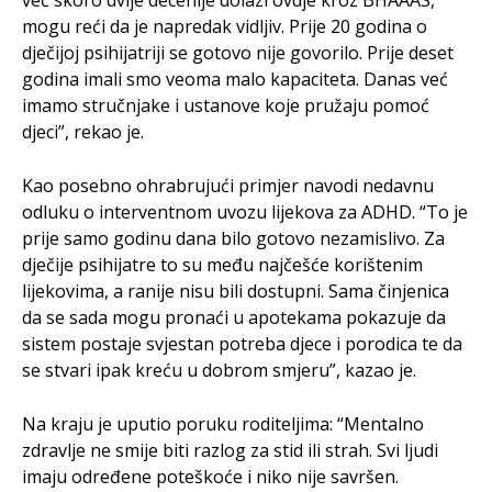
mogu reći da je napredak vidljiv. Prije 20 godina o
dječijoj psihijatriji se gotovo nije govorilo. Prije deset
godina imali smo veoma malo kapaciteta. Danas već
imamo stručnjake i ustanove koje pružaju pomoć
djeci”, rekao je.
Kao posebno ohrabrujući primjer navodi nedavnu
odluku o interventnom uvozu lijekova za ADHD. “To je
prije samo godinu dana bilo gotovo nezamislivo. Za
dječije psihijatre to su među najčešće korištenim
lijekovima, a ranije nisu bili dostupni. Sama činjenica
da se sada mogu pronaći u apotekama pokazuje da
sistem postaje svjestan potreba djece i porodica te da
se stvari ipak kreću u dobrom smjeru”, kazao je.
Na kraju je uputio poruku roditeljima: “Mentalno
zdravlje ne smije biti razlog za stid ili strah. Svi ljudi
imaju određene poteškoće i niko nije savršen.