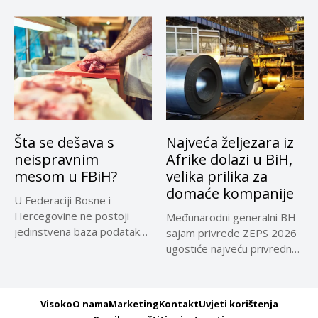
Šta se dešava s
Najveća željezara iz
neispravnim
Afrike dolazi u BiH,
mesom u FBiH?
velika prilika za
domaće kompanije
U Federaciji Bosne i
Hercegovine ne postoji
Međunarodni generalni BH
jedinstvena baza podataka
sajam privrede ZEPS 2026
o kontrolama,...
ugostiće najveću privrednu
delegaciju iz...
Visoko
O nama
Marketing
Kontakt
Uvjeti korištenja