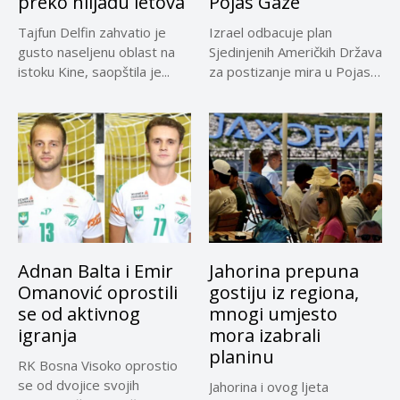
preko hiljadu letova
Pojas Gaze
Tajfun Delfin zahvatio je
Izrael odbacuje plan
gusto naseljenu oblast na
Sjedinjenih Američkih Država
istoku Kine, saopštila je...
za postizanje mira u Pojasu
Gaze,...
Adnan Balta i Emir
Jahorina prepuna
Omanović oprostili
gostiju iz regiona,
se od aktivnog
mnogi umjesto
igranja
mora izabrali
planinu
RK Bosna Visoko oprostio
se od dvojice svojih
Jahorina i ovog ljeta