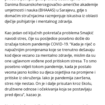
Danima Bosanskohercegovačko-američke akademije
umjetnosti i nauka (BHAAAS) u Sarajevu, gdje s
domaćim stručnjacima razmjenjuje iskustva iz oblasti
dječije psihijatrije i mentalnog zdravlja.
Kao jedan od ključnih pokretača problema Smajkić
navodi stres, čije su posljedice posebno došle do
izražaja tokom pandemije COVID-19. “Kada je riječ o
najvažnijim promjenama koje se trenutno dešavaju
kod djece vezano za mentalno zdravlje, mislim da su
one uglavnom vođene pod pritiskom stresa. To smo
posebno vidjeli tokom pandemije, kada je postalo
veoma jasno koliko su djeca osjetljiva na promjene i
pritiske iz okruženja. Iako je pandemija završena,
stres nije nestao. On je i dalje prisutan kroz školu,
društvene odnose i očekivanja koja se postavljaju
pred djecu”, kazao je.