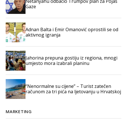
Netanyahu odbacio Trumpov plan za Pojas
Gaze
Adnan Balta i Emir Omanović oprostili se od
aktivnog igranja
Jahorina prepuna gostiju iz regiona, mnogi
umjesto mora izabrali planinu
“Nenormalne su cijene” – Turist zatečen
računom za tri pića na ljetovanju u Hrvatskoj
MARKETING