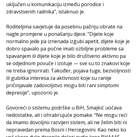
uključen u komunikaciju između porodice i
zdravstvenih radnika”, istaknuo je.
Roditeljima savjetuje da posebnu pažnju obrate na
nagle promjene u ponašanju djece. “Dijete koje
normalno jede pa iznenada izgubi apetit, dijete koje je
dobro spavalo pa počne imati ozbiljne probleme sa
spavanjem ili dijete koje je bilo društveno aktivno pa
se odjednom povuče i izoluje — sve su to znakovi koje
ne treba ignorirati. Također, pojava tuge, bezvoljnosti
ili gubitka interesa za aktivnosti koje su ranije
pričinjavale zadovoljstvo mogu biti rani simptomi
depresije”, upozorio je.
Govoreći o sistemu podrške u BiH, Smajkić uočava
nedostatke, ali i ohrabrujuće pomake. “Ne mogu reći
da imamo dovoljno razvijen sistem, ali ne želim biti ni
nepravedan prema Bosni i Hercegovini. Kao neko ko
već skoro dvije decenije dolazi ovdje kroz BHAAAS,