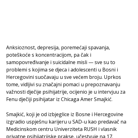
Anksioznost, depresija, poremećaji spavanja,
poteškoće s koncentracijom, pa čak i
samopovređivanje i suicidalne misli — sve su to
problemi s kojima se djeca i adolescenti u Bosni i
Hercegovini suočavaju u sve većem broju. Uprkos
tome, vidljivi su značajni pomaci u prepoznavanju
važnosti dječije psihijatrije, ocijenio je u intervjuu za
Fenu dječiji psihijatar iz Chicaga Amer Smajkić.
Smajkić, koji je od izbjeglice iz Bosne i Hercegovine
izgradio uspješnu karijeru u SAD-u kao predavač na
Medicinskom centru Univerziteta RUSH i vlasnik
privatne psihijatrijske prakse, učestvuje na 17.