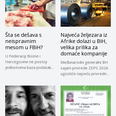
Šta se dešava s
Najveća željezara iz
neispravnim
Afrike dolazi u BiH,
mesom u FBiH?
velika prilika za
domaće kompanije
U Federaciji Bosne i
Hercegovine ne postoji
Međunarodni generalni BH
jedinstvena baza podataka
sajam privrede ZEPS 2026
o kontrolama,...
ugostiće najveću privrednu
delegaciju iz...