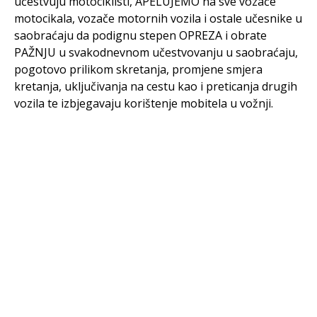
učestvuju motociklisti, APELUJEMO na sve vozače
motocikala, vozače motornih vozila i ostale učesnike u
saobraćaju da podignu stepen OPREZA i obrate
PAŽNJU u svakodnevnom učestvovanju u saobraćaju,
pogotovo prilikom skretanja, promjene smjera
kretanja, uključivanja na cestu kao i preticanja drugih
vozila te izbjegavaju korištenje mobitela u vožnji.