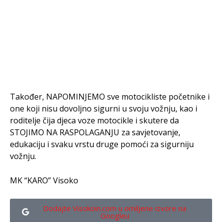
Također, NAPOMINJEMO sve motocikliste početnike i
one koji nisu dovoljno sigurni u svoju vožnju, kao i
roditelje čija djeca voze motocikle i skutere da
STOJIMO NA RASPOLAGANJU za savjetovanje,
edukaciju i svaku vrstu druge pomoći za sigurniju
vožnju.
MK “KARO” Visoko
Dodajte Visokoin.com u omiljene izvore na
Googleu