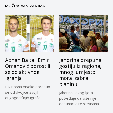
MOŽDA VAS ZANIMA
Adnan Balta i Emir
Jahorina prepuna
Omanović oprostili
gostiju iz regiona,
se od aktivnog
mnogi umjesto
igranja
mora izabrali
planinu
RK Bosna Visoko oprostio
se od dvojice svojih
Jahorina i ovog ljeta
dugogodišnjih igrača –
potvrđuje da više nije
Adnana...
destinacija rezervisana
samo za...