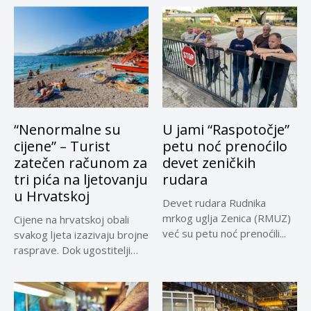
“Nenormalne su
U jami “Raspotočje”
cijene” – Turist
petu noć prenoćilo
zatečen računom za
devet zeničkih
tri pića na ljetovanju
rudara
u Hrvatskoj
Devet rudara Rudnika
mrkog uglja Zenica (RMUZ)
Cijene na hrvatskoj obali
već su petu noć prenoćili...
svakog ljeta izazivaju brojne
rasprave. Dok ugostitelji
upozoravaju...