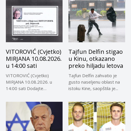
VITOROVIĆ (Cvjetko)
Tajfun Delfin stigao
MIRJANA 10.08.2026.
u Kinu, otkazano
u 14:00 sati
preko hiljadu letova
VITOROVIĆ (Cvjetko)
Tajfun Delfin zahvatio je
MIRJANA 10.08.2026. u
gusto naseljenu oblast na
14:00 sati Dodajte
istoku Kine, saopštila je...
Visokoin.com u omiljene
izvore...