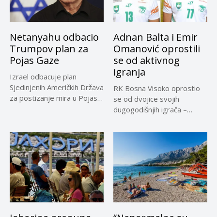
Netanyahu odbacio
Adnan Balta i Emir
Trumpov plan za
Omanović oprostili
Pojas Gaze
se od aktivnog
igranja
Izrael odbacuje plan
Sjedinjenih Američkih Država
RK Bosna Visoko oprostio
za postizanje mira u Pojasu
se od dvojice svojih
Gaze,...
dugogodišnjih igrača –
Adnana...