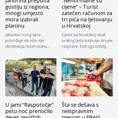
Jahorina prepuna
“Nenormalne su
gostiju iz regiona,
cijene” – Turist
mnogi umjesto
zatečen računom za
mora izabrali
tri pića na ljetovanju
planinu
u Hrvatskoj
Jahorina i ovog ljeta
Cijene na hrvatskoj obali
potvrđuje da više nije
svakog ljeta izazivaju brojne
destinacija rezervisana
rasprave. Dok ugostitelji
samo za...
upozoravaju...
U jami “Raspotočje”
Šta se dešava s
petu noć prenoćilo
neispravnim
devet zeničkih
mesom u FBiH?