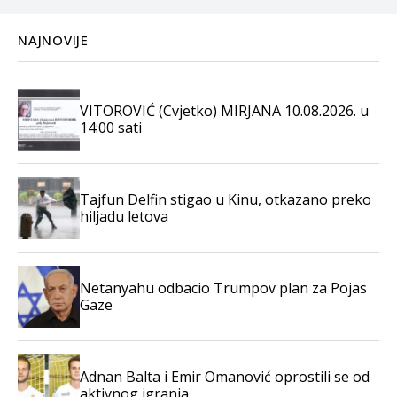
NAJNOVIJE
VITOROVIĆ (Cvjetko) MIRJANA 10.08.2026. u
14:00 sati
Tajfun Delfin stigao u Kinu, otkazano preko
hiljadu letova
Netanyahu odbacio Trumpov plan za Pojas
Gaze
Adnan Balta i Emir Omanović oprostili se od
aktivnog igranja