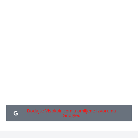
Dodajte Visokoin.com u omiljene izvore na
Googleu