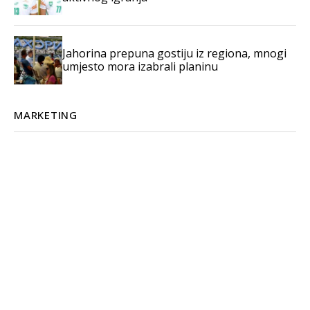
Jahorina prepuna gostiju iz regiona, mnogi
umjesto mora izabrali planinu
MARKETING