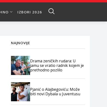
EHNO
IZBORI 2026
NAJNOVIJE
Drama zeničkih rudara: U
jamu se vratio radnik kojem je
prethodno pozlilo
Pjanić o Alajbegoviću: Može
biti novi Dybala u Juventusu