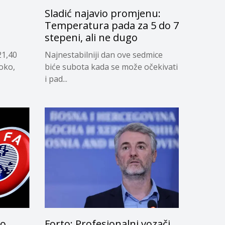
Sladić najavio promjenu:
g
Temperatura pada za 5 do 7
stepeni, ali ne dugo
21,40
Najnestabilniji dan ove sedmice
soko,
biće subota kada se može očekivati
i pad...
lo
Forto: Profesionalni vozači