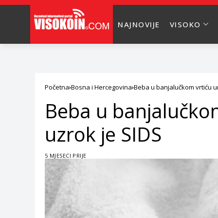
NAJNOVIJE
VISOKO
Početna
Bosna i Hercegovina
Beba u banjalučkom vrtiću um
Beba u banjalučkom
uzrok je SIDS
5 MJESECI PRIJE