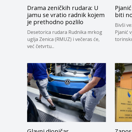
Drama zeničkih rudara: U
Pjanić
jamu se vratio radnik kojem
biti n
je prethodno pozlilo
Bivši v
Desetorica rudara Rudnika mrkog
Pjanić v
uglja Zenica (RMUZ) i večeras će,
torinsk
već četvrtu...
Glavni dioničar
Zapos