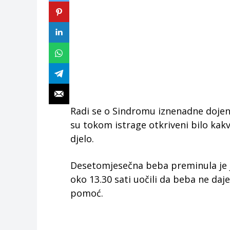
Radi se o Sindromu iznenadne dojenač
su tokom istrage otkriveni bilo kakv
djelo.
Desetomjesečna beba preminula je ju
oko 13.30 sati uočili da beba ne daj
pomoć.