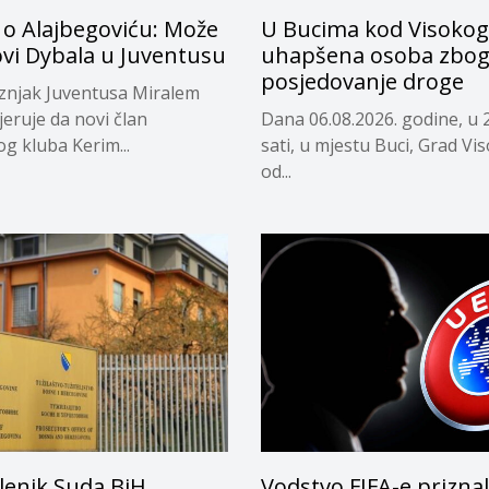
 o Alajbegoviću: Može
U Bucima kod Visokog
ovi Dybala u Juventusu
uhapšena osoba zbo
posjedovanje droge
eznjak Juventusa Miralem
jeruje da novi član
Dana 06.08.2026. godine, u 
og kluba Kerim...
sati, u mjestu Buci, Grad Vi
od...
lenik Suda BiH
Vodstvo FIFA-e prizna