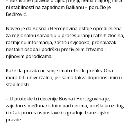
– Bez istine i pravde u cijeloj regiji, nema trajnog mira
ni stabilnosti na zapadnom Balkanu – poručio je
Bećirović.
Naveo je da Bosna i Hercegovina ostaje opredijeljena
za regionalnu saradnju u procesuiranju ratnih zločina,
razmjenu informacija, zaštitu svjedoka, pronalazak
nestalih osoba i podršku preživjelim žrtvama i
njihovim porodicama.
Kaže da pravda ne smije imati etnički prefiks. Ona
mora biti univerzalna, jer samo takva doprinosi miru i
stabilnosti.
– U protekle tri decenije Bosna i Hercegovina je,
zajedno s međunarodnim partnerima, prošla kroz dug
i težak proces uspostave i izgradnje tranzicijske
pravde.