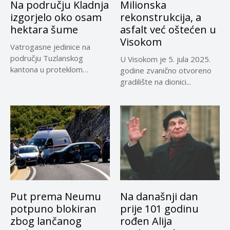
Na području Kladnja
Milionska
izgorjelo oko osam
rekonstrukcija, a
hektara šume
asfalt već oštećen u
Visokom
Vatrogasne jedinice na
području Tuzlanskog
U Visokom je 5. jula 2025.
kantona u proteklom
godine zvanično otvoreno
periodu imale su više...
gradilište na dionici...
Put prema Neumu
Na današnji dan
potpuno blokiran
prije 101 godinu
zbog lančanog
rođen Alija