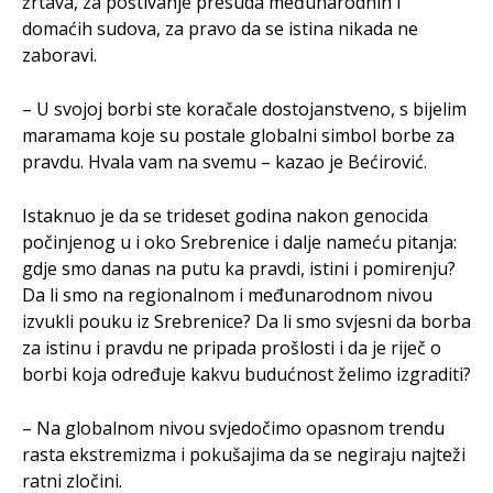
žrtava, za poštivanje presuda međunarodnih i
domaćih sudova, za pravo da se istina nikada ne
zaboravi.
– U svojoj borbi ste koračale dostojanstveno, s bijelim
maramama koje su postale globalni simbol borbe za
pravdu. Hvala vam na svemu – kazao je Bećirović.
Istaknuo je da se trideset godina nakon genocida
počinjenog u i oko Srebrenice i dalje nameću pitanja:
gdje smo danas na putu ka pravdi, istini i pomirenju?
Da li smo na regionalnom i međunarodnom nivou
izvukli pouku iz Srebrenice? Da li smo svjesni da borba
za istinu i pravdu ne pripada prošlosti i da je riječ o
borbi koja određuje kakvu budućnost želimo izgraditi?
– Na globalnom nivou svjedočimo opasnom trendu
rasta ekstremizma i pokušajima da se negiraju najteži
ratni zločini.