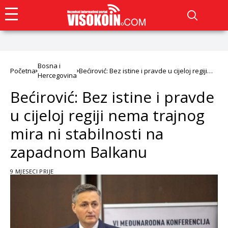
Bosna i
Početna
Bećirović: Bez istine i pravde u cijeloj regiji
Hercegovina
nema trajnog mira ni stabilnosti na
zapadnom Balkanu
Bećirović: Bez istine i pravde
u cijeloj regiji nema trajnog
mira ni stabilnosti na
zapadnom Balkanu
9 MJESECI PRIJE