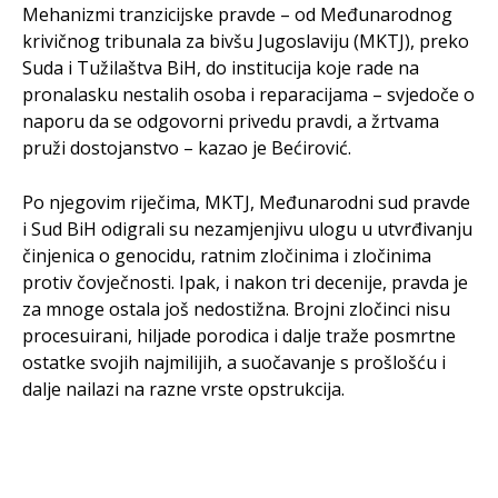
Mehanizmi tranzicijske pravde – od Međunarodnog
krivičnog tribunala za bivšu Jugoslaviju (MKTJ), preko
Suda i Tužilaštva BiH, do institucija koje rade na
pronalasku nestalih osoba i reparacijama – svjedoče o
naporu da se odgovorni privedu pravdi, a žrtvama
pruži dostojanstvo – kazao je Bećirović.
Po njegovim riječima, MKTJ, Međunarodni sud pravde
i Sud BiH odigrali su nezamjenjivu ulogu u utvrđivanju
činjenica o genocidu, ratnim zločinima i zločinima
protiv čovječnosti. Ipak, i nakon tri decenije, pravda je
za mnoge ostala još nedostižna. Brojni zločinci nisu
procesuirani, hiljade porodica i dalje traže posmrtne
ostatke svojih najmilijih, a suočavanje s prošlošću i
dalje nailazi na razne vrste opstrukcija.