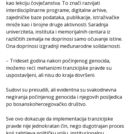
kao lekciju čovječanstva. To znači razvijati
interdisciplinarne programe, digitalne arhive,
zajedničke baze podataka, publikacije, istraživačke
mreže kao i brojne druge aktivnosti. Saradnja
univerziteta, instituta i memorijalnih centara iz
različitih zemalja ne doprinosi samo očuvanje istine.
Ona doprinosi izgradnji međunarodne solidarnosti.
– Trideset godina nakon počinjenog genocida,
možemo reći: mehanizmi tranzicijske pravde su
uspostavljeni, ali nisu do kraja dovršeni.
Sudovi su presudili, ali evidentna su svakodnevna
negiranja počinjenog genocida i njegovih posljedica
po bosanskohercegovačko društvo.
Sve ovo dokazuje da implementacija tranzicijske
pravde nije jednokratan čin, nego dugotrajan proces
koji zahtijeva političku volju, institucionalnu