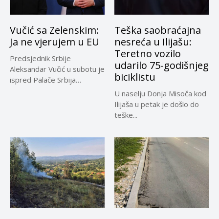
Vučić sa Zelenskim:
Teška saobraćajna
Ja ne vjerujem u EU
nesreća u Ilijašu:
Teretno vozilo
Predsjednik Srbije
udarilo 75-godišnjeg
Aleksandar Vučić u subotu je
biciklistu
ispred Palače Srbija
dočekao predsjednika...
U naselju Donja Misoča kod
Ilijaša u petak je došlo do
teške...