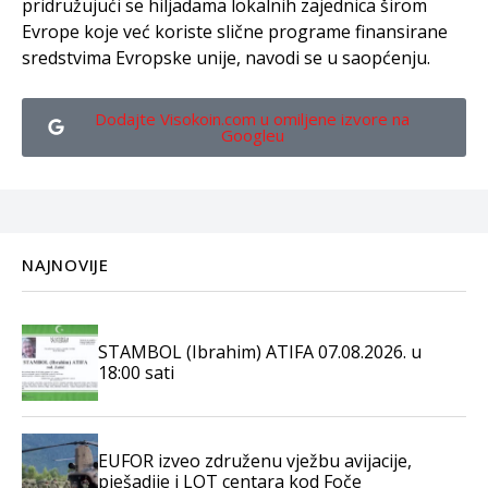
pridružujući se hiljadama lokalnih zajednica širom
Evrope koje već koriste slične programe finansirane
sredstvima Evropske unije, navodi se u saopćenju.
Dodajte Visokoin.com u omiljene izvore na
Googleu
NAJNOVIJE
STAMBOL (Ibrahim) ATIFA 07.08.2026. u
18:00 sati
EUFOR izveo združenu vježbu avijacije,
pješadije i LOT centara kod Foče