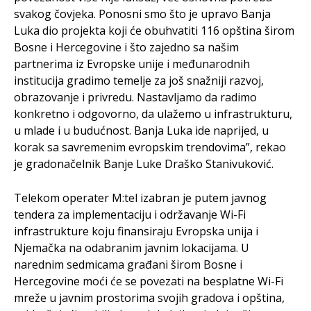
svakog čovjeka. Ponosni smo što je upravo Banja
Luka dio projekta koji će obuhvatiti 116 opština širom
Bosne i Hercegovine i što zajedno sa našim
partnerima iz Evropske unije i međunarodnih
institucija gradimo temelje za još snažniji razvoj,
obrazovanje i privredu. Nastavljamo da radimo
konkretno i odgovorno, da ulažemo u infrastrukturu,
u mlade i u budućnost. Banja Luka ide naprijed, u
korak sa savremenim evropskim trendovima”, rekao
je gradonačelnik Banje Luke Draško Stanivuković.
Telekom operater M:tel izabran je putem javnog
tendera za implementaciju i održavanje Wi-Fi
infrastrukture koju finansiraju Evropska unija i
Njemačka na odabranim javnim lokacijama. U
narednim sedmicama građani širom Bosne i
Hercegovine moći će se povezati na besplatne Wi-Fi
mreže u javnim prostorima svojih gradova i opština,