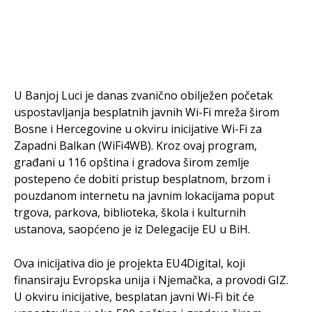
U Banjoj Luci je danas zvanično obilježen početak
uspostavljanja besplatnih javnih Wi-Fi mreža širom
Bosne i Hercegovine u okviru inicijative Wi-Fi za
Zapadni Balkan (WiFi4WB). Kroz ovaj program,
građani u 116 opština i gradova širom zemlje
postepeno će dobiti pristup besplatnom, brzom i
pouzdanom internetu na javnim lokacijama poput
trgova, parkova, biblioteka, škola i kulturnih
ustanova, saopćeno je iz Delegacije EU u BiH.
Ova inicijativa dio je projekta EU4Digital, koji
finansiraju Evropska unija i Njemačka, a provodi GIZ.
U okviru inicijative, besplatan javni Wi-Fi bit će