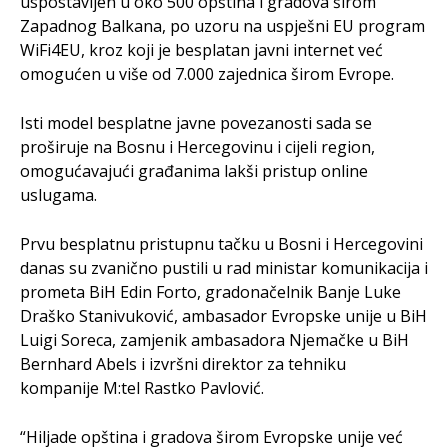
uspostavljen u oko 500 opština i gradova širom
Zapadnog Balkana, po uzoru na uspješni EU program
WiFi4EU, kroz koji je besplatan javni internet već
omogućen u više od 7.000 zajednica širom Evrope.
Isti model besplatne javne povezanosti sada se
proširuje na Bosnu i Hercegovinu i cijeli region,
omogućavajući građanima lakši pristup online
uslugama.
Prvu besplatnu pristupnu tačku u Bosni i Hercegovini
danas su zvanično pustili u rad ministar komunikacija i
prometa BiH Edin Forto, gradonačelnik Banje Luke
Draško Stanivuković, ambasador Evropske unije u BiH
Luigi Soreca, zamjenik ambasadora Njemačke u BiH
Bernhard Abels i izvršni direktor za tehniku
kompanije M:tel Rastko Pavlović.
“Hiljade opština i gradova širom Evropske unije već