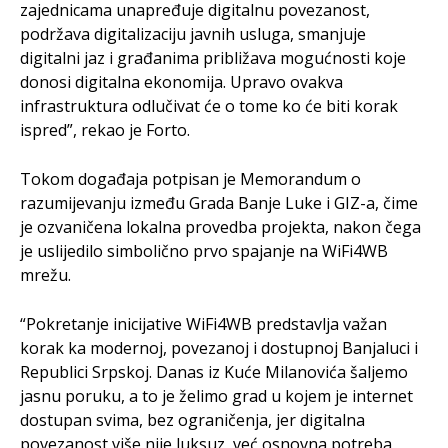
zajednicama unapređuje digitalnu povezanost,
podržava digitalizaciju javnih usluga, smanjuje
digitalni jaz i građanima približava mogućnosti koje
donosi digitalna ekonomija. Upravo ovakva
infrastruktura odlučivat će o tome ko će biti korak
ispred”, rekao je Forto.
Tokom događaja potpisan je Memorandum o
razumijevanju između Grada Banje Luke i GIZ-a, čime
je ozvaničena lokalna provedba projekta, nakon čega
je uslijedilo simbolično prvo spajanje na WiFi4WB
mrežu.
“Pokretanje inicijative WiFi4WB predstavlja važan
korak ka modernoj, povezanoj i dostupnoj Banjaluci i
Republici Srpskoj. Danas iz Kuće Milanovića šaljemo
jasnu poruku, a to je želimo grad u kojem je internet
dostupan svima, bez ograničenja, jer digitalna
povezanost više nije luksuz, već osnovna potreba