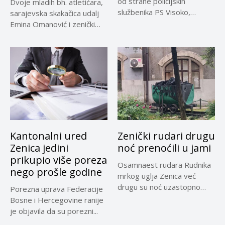
od strane policijskih
Dvoje mladih bh. atletičara,
službenika PS Visoko,
sarajevska skakačica udalj
uočeno je lice...
Emina Omanović i zenički
bacač...
Kantonalni ured
Zenički rudari drugu
Zenica jedini
noć prenoćili u jami
prikupio više poreza
Osamnaest rudara Rudnika
nego prošle godine
mrkog uglja Zenica već
drugu su noć uzastopno
Porezna uprava Federacije
prenoćili...
Bosne i Hercegovine ranije
je objavila da su porezni...