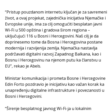
“Pristup pouzdanom internetu ključan je za savremeni
život, a ovaj projekat, zajednička inicijativa Njemačke i
Evropske unije, ima za cilj omogućiti besplatan javni
Wi-Fi u 500 opština i gradova širom regiona –
uključujući 116 u Bosni i Hercegovini. Naš cilj je da
doprinesemo tome da Bosna i Hercegovina postane
modernija i razvijenija zemlja. Njemačka nastavlja
podržavati digitalni razvoj Zapadnog Balkana, kao i
Bosnu i Hercegovinu na njenom putu ka članstvu u
EU”, rekao je Abels.
Ministar komunikacija i prometa Bosne i Hercegovine
Edin Forto pozdravio je inicijativu kao važan korak ka
unapređenju digitalne infrastrukture i povezanosti u
Bosni i Hercegovini.
“Širenje besplatnog javnog Wi-Fi-ja u lokalnim