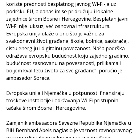
koriste prednosti besplatnog javnog Wi-Fi-ja uz
podršku EU, a danas im se pridružuju i lokalne
zajednice širom Bosne i Hercegovine. Besplatan javni
Wi-Fi nije luksuz, već osnovna infrastruktura.
Evropska unija ulaže u ono što je važno za
svakodnevni život građana, škole, bolnice, saobraćaj,
čistu energiju i digitalnu povezanost. Naša podrška
odražava evropsku budućnost koju zajedno gradimo,
budućnost zasnovanu na povezanosti, prilikama i
boljem kvalitetu života za sve građane”, poručio je
ambasador Soreca.
Evropska unija i Njemačka u potpunosti finansiraju
troškove instalacije i održavanja Wi-Fi pristupnih
tačaka širom Bosne i Hercegovine.
Zamjenik ambasadora Savezne Republike Njemačke u
BiH Bernhard Abels naglasio je važnost ravnopravnog
pristupa digitalnim uslugama za sve građane: