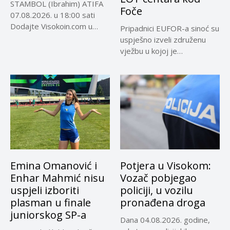
STAMBOL (Ibrahim) ATIFA
Foče
07.08.2026. u 18:00 sati
Dodajte Visokoin.com u
Pripadnici EUFOR-a sinoć su
omiljene izvore...
uspješno izveli združenu
vježbu u kojoj je
učestvovalo...
Emina Omanović i
Potjera u Visokom:
Enhar Mahmić nisu
Vozač pobjegao
uspjeli izboriti
policiji, u vozilu
plasman u finale
pronađena droga
juniorskog SP-a
Dana 04.08.2026. godine,