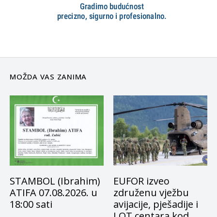
MOŽDA VAS ZANIMA
STAMBOL (Ibrahim)
EUFOR izveo
ATIFA 07.08.2026. u
združenu vježbu
18:00 sati
avijacije, pješadije i
LOT centara kod