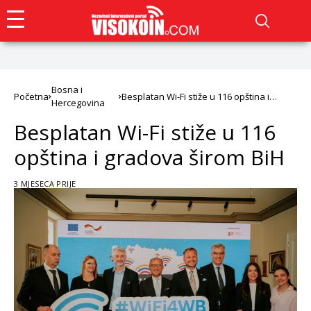
Bosna i
Početna
Besplatan Wi-Fi stiže u 116 opština i
Hercegovina
gradova širom BiH
Besplatan Wi-Fi stiže u 116
opština i gradova širom BiH
3 MJESECA PRIJE