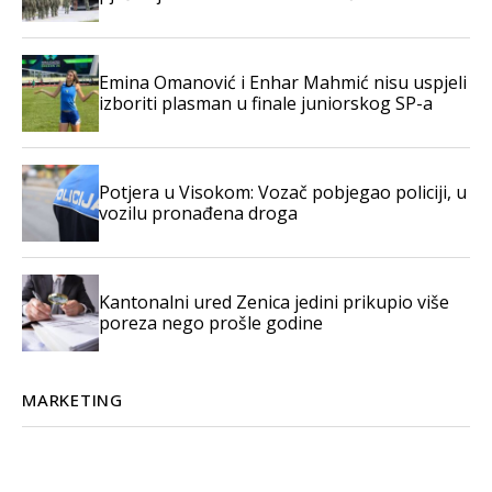
Emina Omanović i Enhar Mahmić nisu uspjeli
izboriti plasman u finale juniorskog SP-a
Potjera u Visokom: Vozač pobjegao policiji, u
vozilu pronađena droga
Kantonalni ured Zenica jedini prikupio više
poreza nego prošle godine
MARKETING