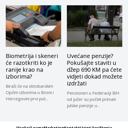
Biometrija i skeneri
Uvećane penzije?
će razotkriti ko je
Pokušajte staviti u
ranije krao na
džep 690 KM pa ćete
izborima?
vidjeti dokad možete
izdržati
Birači će na oktobarskim
Općim izborima u Bosni i
Penzioneri u Federaciji BiH
Hercegovini prvi put...
od jučer su počeli primati
julske penzije u...
Visoko
O nama
Marketing
Kontakt
Uvjeti korištenja