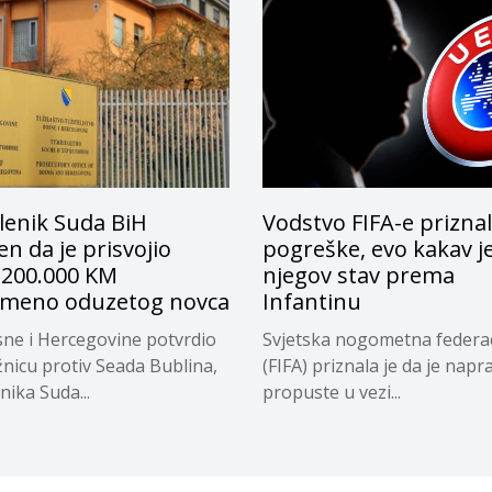
lenik Suda BiH
Vodstvo FIFA-e prizna
n da je prisvojio
pogreške, evo kakav j
 200.000 KM
njegov stav prema
emeno oduzetog novca
Infantinu
ne i Hercegovine potvrdio
Svjetska nogometna federac
žnicu protiv Seada Bublina,
(FIFA) priznala je da je napra
nika Suda...
propuste u vezi...