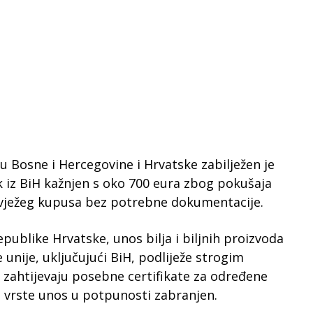
u Bosne i Hercegovine i Hrvatske zabilježen je
k iz BiH kažnjen s oko 700 eura zbog pokušaja
svježeg kupusa bez potrebne dokumentacije.
blike Hrvatske, unos bilja i biljnih proizvoda
 unije, uključujući BiH, podliježe strogim
i zahtijevaju posebne certifikate za određene
ke vrste unos u potpunosti zabranjen.