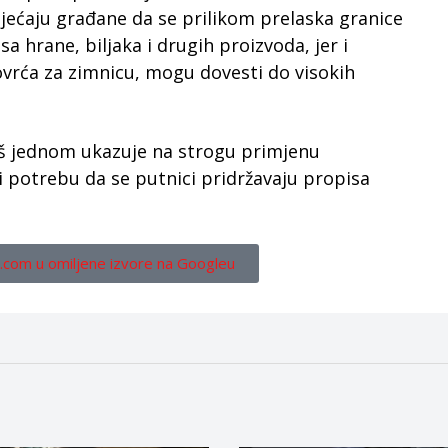
jećaju građane da se prilikom prelaska granice
 hrane, biljaka i drugih proizvoda, jer i
ovrća za zimnicu, mogu dovesti do visokih
 još jednom ukazuje na strogu primjenu
i potrebu da se putnici pridržavaju propisa
.com u omiljene izvore na Googleu