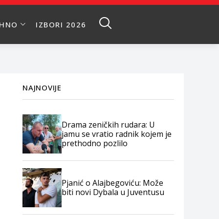
EHNO
IZBORI 2026
NAJNOVIJE
Drama zeničkih rudara: U
jamu se vratio radnik kojem je
prethodno pozlilo
Pjanić o Alajbegoviću: Može
biti novi Dybala u Juventusu