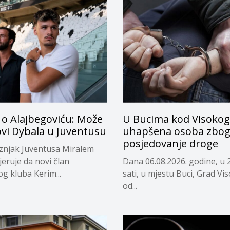
 o Alajbegoviću: Može
U Bucima kod Visokog
ovi Dybala u Juventusu
uhapšena osoba zbo
posjedovanje droge
eznjak Juventusa Miralem
jeruje da novi član
Dana 06.08.2026. godine, u 
og kluba Kerim...
sati, u mjestu Buci, Grad Vi
od...