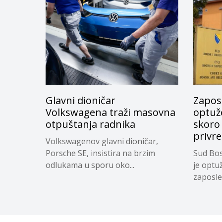
Glavni dioničar
Zapos
Volkswagena traži masovna
optuže
otpuštanja radnika
skoro
privr
Volkswagenov glavni dioničar,
Porsche SE, insistira na brzim
Sud Bos
odlukama u sporu oko...
je optu
zaposle