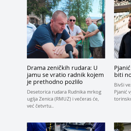
Drama zeničkih rudara: U
Pjanić
jamu se vratio radnik kojem
biti n
je prethodno pozlilo
Bivši v
Desetorica rudara Rudnika mrkog
Pjanić v
uglja Zenica (RMUZ) i večeras će,
torinsk
već četvrtu...