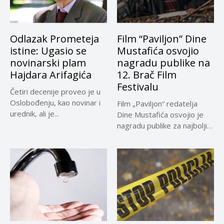
Odlazak Prometeja
Film “Paviljon” Dine
istine: Ugasio se
Mustafića osvojio
novinarski plam
nagradu publike na
Hajdara Arifagića
12. Brač Film
Festivalu
Četiri decenije proveo je u
Oslobođenju, kao novinar i
Film „Paviljon“ redatelja
urednik, ali je...
Dine Mustafića osvojio je
nagradu publike za najbolji
dugometražni...