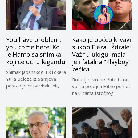
You have problem,
Kako je počeo krvavi
you come here: Ko
sukob Eleza i Ždrale:
je Hamo sa snimka
Važnu ulogu imala
koji će ući u legendu
je i fatalna “Playboy”
zečica
Snimak japanskog TikTokera
Yujia Beleze iz Sarajeva
Rotacije, sirene. žute trake,
postao je pravi viralni hit,...
vozila policije i Hitne pomoći
na ulicama Istočnog...