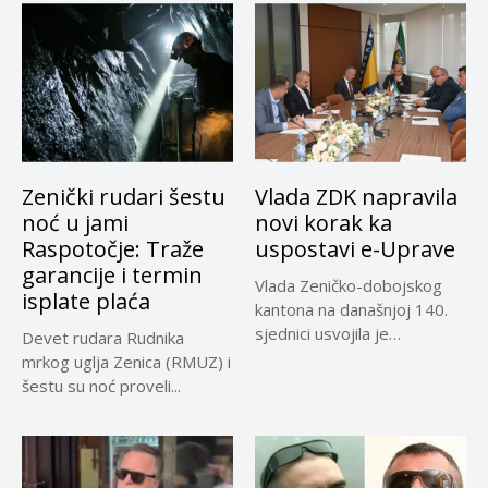
Zenički rudari šestu
Vlada ZDK napravila
noć u jami
novi korak ka
Raspotočje: Traže
uspostavi e-Uprave
garancije i termin
Vlada Zeničko-dobojskog
isplate plaća
kantona na današnjoj 140.
sjednici usvojila je
Devet rudara Rudnika
Informaciju Ministarstva za...
mrkog uglja Zenica (RMUZ) i
šestu su noć proveli...