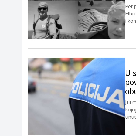
Pet p
Elbr
i kom
U s
pov
obu
Jutr
kojo
unut