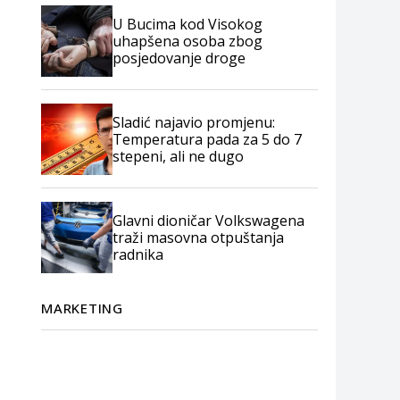
U Bucima kod Visokog
uhapšena osoba zbog
posjedovanje droge
Sladić najavio promjenu:
Temperatura pada za 5 do 7
stepeni, ali ne dugo
Glavni dioničar Volkswagena
traži masovna otpuštanja
radnika
MARKETING