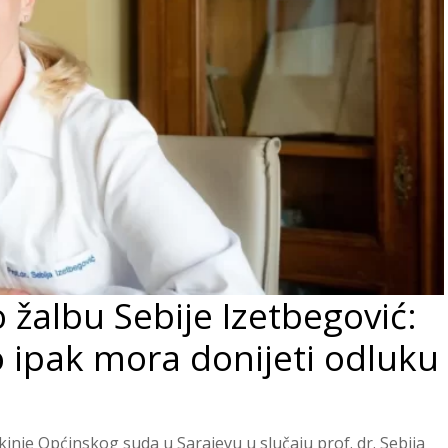
 žalbu Sebije Izetbegović:
 ipak mora donijeti odluku
inje Općinskog suda u Sarajevu u slučaju prof. dr. Sebija